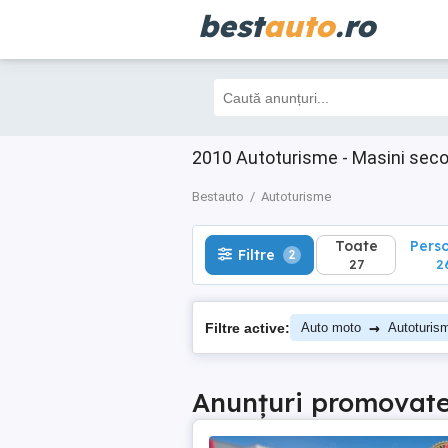
best
auto
.ro
Toate
Perso
Filtre
2
27
26
2010 Autoturisme - Masini sec
Bestauto
Autoturisme
Toate
Pers
Filtre
2
27
2
→
Filtre active:
Auto moto
Autoturis
Anunțuri promovat