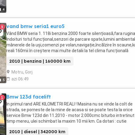
4
vand bmw seria1 euro5
3
Vând BMW seria 1. 118i benzina 2000 foarte silențioasă,fara rugin
îndoituri totul funcțional,senzori de parcare spate,lumini ambiental
mânerele de la uși,comenzi pe volan,navigație,încălzire în scaune,
reali 160mii în creștere mai multe detalii la tel clima funcțională
consum foarte bun,folie ...
2010 | benzina | 160000 km
Motru, Gorj
azi 06:49
5
Bmw 123d facelift
1
In primul rand ARE KILOMETRI REALI ! Masina nu se vinde la colt de
strada, se porneste de la mine de acasa si se poate testa la orice
service Bmw 123d din 11.2010 - motor 2.000cmc biturbo intretinut 
timp mereu, ulei schimbat la maxim 10 mii km. Ca dotari : cutie
automata, jante in doua dimensiuni, ...
2010 | diesel | 342000 km