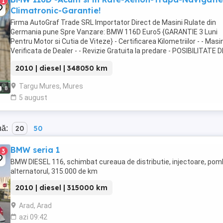
1
Climatronic-Garantie!
Firma AutoGraf Trade SRL Importator Direct de Masini Rulate din
Germania pune Spre Vanzare: BMW 116D Euro5 {GARANTIE 3 Luni
Pentru Motor si Cutia de Viteze} - Certificarea Kilometriilor - - Masi
Verificata de Dealer - - Revizie Gratuita la predare - POSIBILITATE D
ACHIZITIONARE IN RATE: = Rate ...
2010 | diesel | 348050 km
Targu Mures, Mures
8
5 august
nă:
20
50
BMW seria 1
3
BMW DIESEL 116, schimbat cureaua de distributie, injectoare, pom
alternatorul, 315.000 de km
2010 | diesel | 315000 km
Arad, Arad
azi 09:42