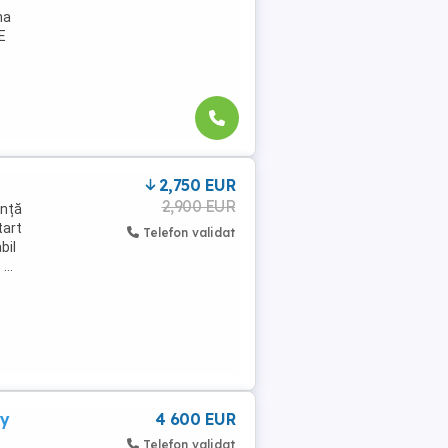
na
E
2,750 EUR
2,900 EUR
ență
tart
Telefon validat
bil
...
dy
4 600 EUR
Telefon validat