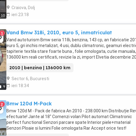
Craiova, Dolj
ieri 23:18
10
Vand Bmw 318i, 2010, euro 5, inmatriculat
1
Vand autoturism Bmw seria 118i, benzina, 143 cp, an fabricatie 20
euro 5, gri inchis metalizat, 4 usi, dublu climatronic, geamuri electri
tapiterie textila stare foarte buna , folie omologata, cutie manuala,
136000 km reali certificati, revizie la zi, import Elvetia decembrie 2
cauciucuri noi ...
2010 | benzina | 136000 km
Sector 6, Bucuresti
ieri 18:34
9
Bmw 120d M-Pack
2
Bmw 120d M - Pack de fabrica An 2010 - 238.000 km Distribuție Rev
efectuate! Jante al 18" Comenzi volan Pilot automat Climatronic
perfect functional Senzori parcare spate Interior piele+material
Senzori Ploaie si lumini Folie omologata Rar Accept orice test!