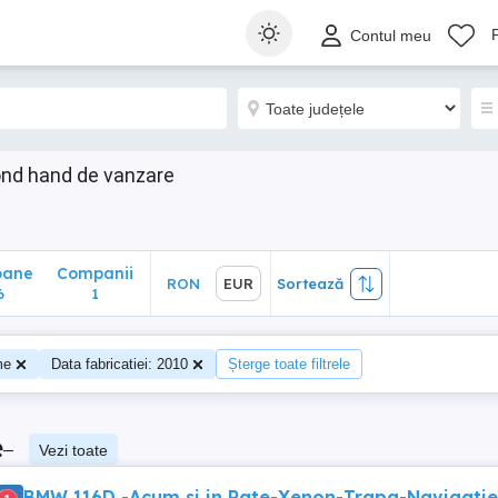
ane
Companii
RON
EUR
Sortează
Contul meu
1
ond hand de vanzare
oane
Companii
RON
EUR
Sortează
6
1
me
Data fabricatiei: 2010
Șterge toate filtrele
e
–
Vezi toate
BMW 116D -Acum si in Rate-Xenon-Trapa-Navigatie