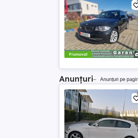
Promovat
Anunțuri
–
Anunțuri pe pagi