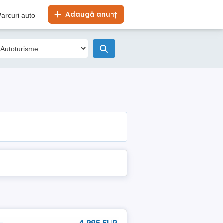
Adaugă anunț
Parcuri auto
-
4 995 EUR