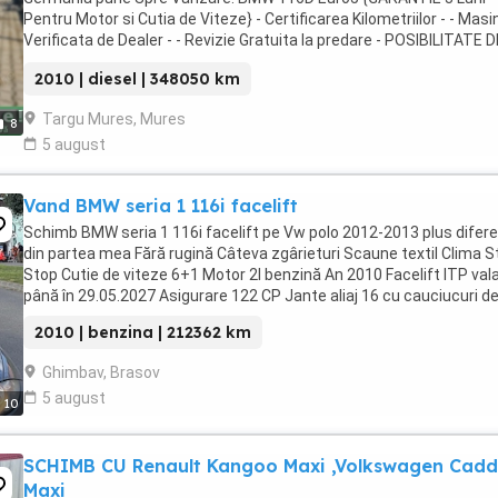
Pentru Motor si Cutia de Viteze} - Certificarea Kilometriilor - - Masi
Verificata de Dealer - - Revizie Gratuita la predare - POSIBILITATE D
ACHIZITIONARE IN RATE: = Rate ...
2010 | diesel | 348050 km
Targu Mures, Mures
8
5 august
Vand BMW seria 1 116i facelift
Schimb BMW seria 1 116i facelift pe Vw polo 2012-2013 plus difer
din partea mea Fără rugină Câteva zgârieturi Scaune textil Clima S
Stop Cutie de viteze 6+1 Motor 2l benzină An 2010 Facelift ITP vala
până în 29.05.2027 Asigurare 122 CP Jante aliaj 16 cu cauciucuri de 
2010 | benzina | 212362 km
Ghimbav, Brasov
5 august
10
SCHIMB CU Renault Kangoo Maxi ,Volkswagen Cad
Maxi