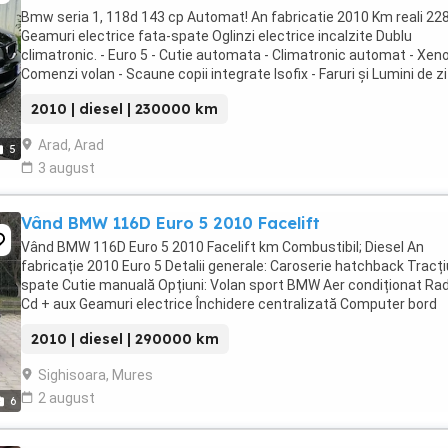
Bmw seria 1, 118d 143 cp Automat! An fabricatie 2010 Km reali 22
Geamuri electrice fata-spate Oglinzi electrice incalzite Dublu
climatronic. - Euro 5 - Cutie automata - Climatronic automat - Xeno
Comenzi volan - Scaune copii integrate Isofix - Faruri și Lumini de z
-2 chei -km reali Pret ...
2010 | diesel | 230000 km
Arad, Arad
5
3 august
Vând BMW 116D Euro 5 2010 Facelift
Vând BMW 116D Euro 5 2010 Facelift km Combustibil; Diesel An
fabricație 2010 Euro 5 Detalii generale: Caroserie hatchback Tracț
spate Cutie manuală Opțiuni: Volan sport BMW Aer condiționat Rad
Cd + aux Geamuri electrice Închidere centralizată Computer bord
Jante Sistem audio ...
2010 | diesel | 290000 km
Sighisoara, Mures
2 august
6