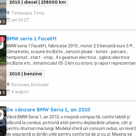
2010 | diesel | 238000 km
Timisoara, Timis
ieri 09:27
5
BMW seria 1 Facelift
3
BMW seria 1 Facelift, fabricație 2010 , motor 2.0 benzină euro 5 !!! ,
Climatronic, scaune încălzite , senzori ploaie - lumini - parcare ,
tempomat , start - stop , 4 x geamuri electrice , oglinzi electrice
încălzite etc , înmatriculat 05-2 km cu istoric și raport reprezenta
BMW !!! Preț 3750 euro ...
2010 | benzina
Botosani, Botosani
6 august
5
De vânzare BMW Seria 1, an 2010
Vând BMW Seria 1, an 2010, o mașină compactă, confortabilă și
plăcută la condus, potrivită atât pentru deplasările urbane, cât și
pentru drumuri mai lungi. Modelul oferă un consum redus, un nivel 
de siguranță și dotări utile pentru confortul de zi cu zi. Mașina se