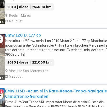
prezintă foarte bine atât estetic, ...
2010 | diesel | 253000 km
Reghin, Mures
6 august
5
Bmw 120 D. 177 cp
Inmatriculat !!! Bmw seria 1 an 2010 Motor 2,0 tdi 177 cp Distribuție
noua cu garanție. Schimburi ulei + filtre Fulie vibrochen Merge perf
fără defecte . Interior curat si intretinut. Exterior cu mici defecte . 
3950euro Tel .
2010 | diesel | 221000 km
Viseu de Sus, Maramures
5 august
5
BMW 116D -Acum si in Rate-Xenon-Trapa-Navigatie
1
Climatronic-Garantie!
Firma AutoGraf Trade SRL Importator Direct de Masini Rulate din
Germania pune Spre Vanzare: BMW 116D Euro5 {GARANTIE 3 Luni