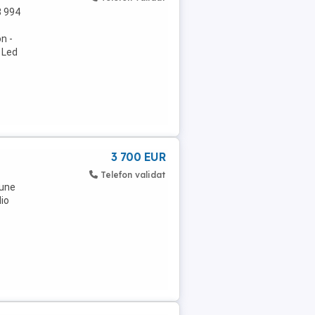
8 994
n -
i Led
3 700 EUR
Telefon validat
iune
io