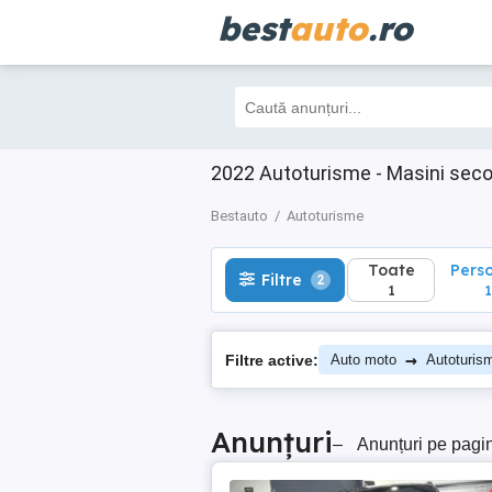
best
auto
.ro
Toate
Perso
Filtre
2
1
1
2022 Autoturisme - Masini sec
Bestauto
Autoturisme
Toate
Pers
Filtre
2
1
1
→
Filtre active:
Auto moto
Autoturis
Anunțuri
–
Anunțuri pe pagi