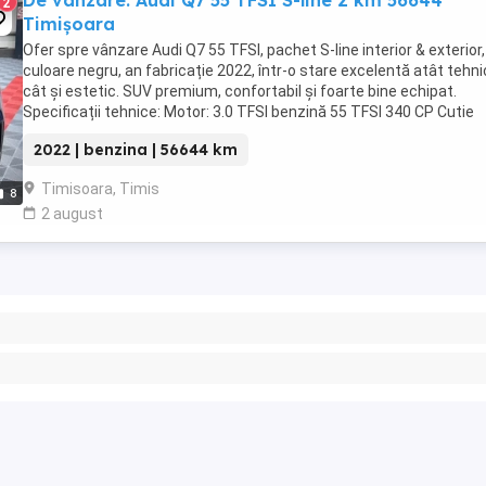
De vânzare: Audi Q7 55 TFSI S-line 2 km 56644
2
Timișoara
Ofer spre vânzare Audi Q7 55 TFSI, pachet S-line interior & exterior,
culoare negru, an fabricație 2022, într-o stare excelentă atât tehni
cât și estetic. SUV premium, confortabil și foarte bine echipat.
Specificații tehnice: Motor: 3.0 TFSI benzină 55 TFSI 340 CP Cutie
automată Tiptronic Tracțiune ...
2022 | benzina | 56644 km
Timisoara, Timis
8
2 august