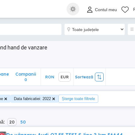
ane
Companii
RON
EUR
Sortează
Contul meu
0
ond hand de vanzare
oane
Companii
RON
EUR
Sortează
0
me
Data fabricatiei: 2022
Șterge toate filtrele
nă:
20
50