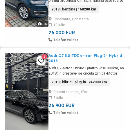
primul proprietar din SUA,masina este foarte
bine întreținută,80% a fost rulat pe autostrada.
2018 | benzina | 168200 km
Constanta, Constanta
10
10 iulie
26 000 EUR
Telefon validat
Audi Q7 3.0 TDI e-tron Plug In Hybrid
1
2018
Audi Q7-e-tron Hybrid Quattro -236.000km, an
2018( în creștere- se circulă zilnic) -Motor
2967 cm3 ,258cp +126cp Motor Electric
2018 | hibrid - plug-in | 242000 km
700Nm -Euro 6 -Autonomie REALA ( nu
declarata) condus full electric - 26 KM -Bord
Popesti-Leordeni, Ilfov
digital Audi Virtual Cockpit -Faruri full Led -
8 iulie
Semnalizare fata +spate Led cu lumini
dinamice -Lumini ...
26 900 EUR
Telefon validat