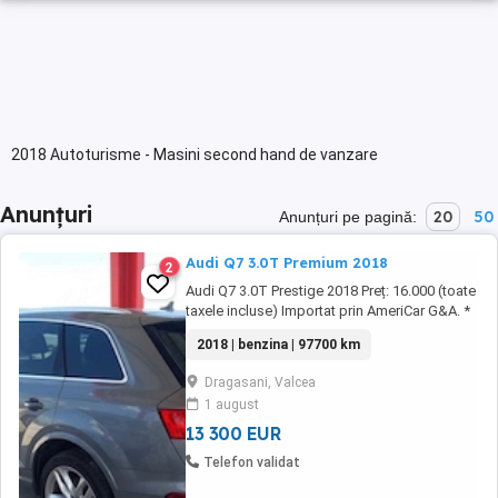
2018 Autoturisme - Masini second hand de vanzare
Anunțuri
20
50
Anunțuri pe pagină:
Audi Q7 3.0T Premium 2018
2
Audi Q7 3.0T Prestige 2018 Preț: 16.000 (toate
taxele incluse) Importat prin AmeriCar G&A. *
An fabricație: 2018 * Model: Audi Q7 3.0T
2018 | benzina | 97700 km
Premium * Titlu de proprietate: Clean * Stare:
Funcțional, pornește și se deplasează (Run &
Dragasani, Valcea
Drive) * Kilometraj: 97.719 mile Fără daune.
1 august
Dotări: * Pachet Prestige * ...
13 300 EUR
Telefon validat