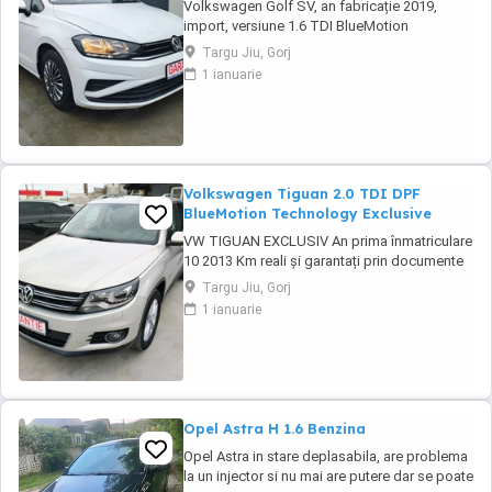
Volkswagen Golf SV, an fabricație 2019,
import, versiune 1.6 TDI BlueMotion
Technology Trendline. Monovolum spațios,
Targu Jiu, Gorj
recunoscut pentru consumul redus, fiabilitate
1 ianuarie
și dotările moderne de siguranță. Mașina se
prezintă într-o stare tehnică foarte bună, cu
multiple echipamente pentru confort și
siguranță ...
Volkswagen Tiguan 2.0 TDI DPF
BlueMotion Technology Exclusive
VW TIGUAN EXCLUSIV An prima înmatriculare
10 2013 Km reali și garantați prin documente
Garanție inclusă 12 luni Se emite factura de
Targu Jiu, Gorj
Romania și fiscal Finanțare rapidă persoane
1 ianuarie
fizice Credit rapid doar cu buletinul Se
accepta diurne, venituri din străinătate,
pensionari,etc... Se accepta verificare ...
Opel Astra H 1.6 Benzina
Opel Astra in stare deplasabila, are problema
la un injector si nu mai are putere dar se poate