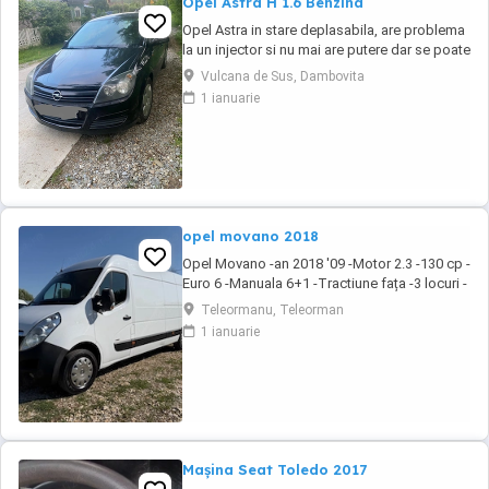
Opel Astra H 1.6 Benzina
Opel Astra in stare deplasabila, are problema
la un injector si nu mai are putere dar se poate
deplasa, pretul este negociabil la fata locului,
Vulcana de Sus, Dambovita
masina are si instalație Gpl omologată.
1 ianuarie
opel movano 2018
Opel Movano -an 2018 '09 -Motor 2.3 -130 cp -
Euro 6 -Manuala 6+1 -Tractiune fața -3 locuri -
Navi -Volan piele -Comenzi pe volan -Pilot
Teleormanu, Teleorman
automat -Computer bord -Geamuri electrice -
1 ianuarie
Oglinzi electrice -Pilot automat -Pret 9000 -
Accet unele variante auto -Detalii la sau
Mașina Seat Toledo 2017