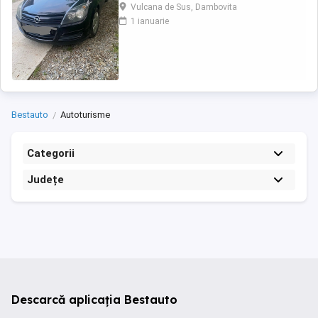
deplasa, pretul este negociabil la fata locului,
Vulcana de Sus, Dambovita
masina are si instalație Gpl omologată.
1 ianuarie
Bestauto
Autoturisme
Categorii
Județe
Descarcă aplicația Bestauto