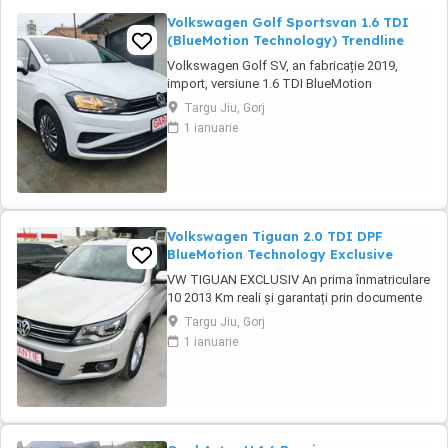
Volkswagen Golf Sportsvan 1.6 TDI
(BlueMotion Technology) Trendline
Volkswagen Golf SV, an fabricație 2019,
import, versiune 1.6 TDI BlueMotion
Technology Trendline. Monovolum spațios,
Targu Jiu, Gorj
recunoscut pentru consumul redus, fiabilitate
1 ianuarie
și dotările moderne de siguranță. Mașina se
prezintă într-o stare tehnică foarte bună, cu
multiple echipamente pentru confort și
siguranță ...
Volkswagen Tiguan 2.0 TDI DPF
BlueMotion Technology Exclusive
VW TIGUAN EXCLUSIV An prima înmatriculare
10 2013 Km reali și garantați prin documente
Garanție inclusă 12 luni Se emite factura de
Targu Jiu, Gorj
Romania și fiscal Finanțare rapidă persoane
1 ianuarie
fizice Credit rapid doar cu buletinul Se
accepta diurne, venituri din străinătate,
pensionari,etc... Se accepta verificare ...