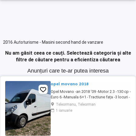
2016 Autoturisme - Masini second hand de vanzare
Nu am găsit ceea ce cauți.
Selectează categoria și alte
filtre de căutare pentru a eficientiza căutarea
Anunțuri care te-ar putea interesa
opel movano 2018
Opel Movano -an 2018 '09 -Motor 2.3 -130 cp -
Euro 6 -Manuala 6+1 -Tractiune fața -3 locuri -
Navi -Volan piele -Comenzi pe volan -Pilot
Teleormanu, Teleorman
automat -Computer bord -Geamuri electrice -
1 ianuarie
Oglinzi electrice -Pilot automat -Pret 9000 -
Accet unele variante auto -Detalii la sau