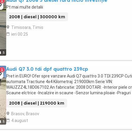
Audi q7 2008 3 diesel fara nicio investiție
1
Pt mai multe detalii
2008 | diesel | 300000 km
Timisoara, Timis
ieri 00:25
5
Audi Q7 3.0 tdi dpf quattro 239cp
1
Pret in EURO! Ofer spre vanzare Audi Q7 quattro 3.0 TDI 239CP Cut
automata Tractiune 4x4 Kilometraj: 219000km Serie VIN:
WAUZZZ4L18D067102 An fabricatie: 2008 DOTARI: -Interior piele c
Scaune elctrice -Incalzire in scaune -Senzor lumina ploaie -Praguri
suplimentare laterale -Senzori ...
2008 | diesel | 219000 km
Brasov, Brasov
4 august
5