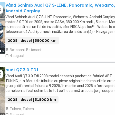
Vând Schimb Audi Q7 S-LINE, Panoramic, Webasto,
Android Carplay
Vând Schimb Audi Q7 S-LINE, Panoramic, Webasto, Android Carplay
motor 3.0 TDI, an 2008, motor CASA, 380.000 Km reali. , 5 locuri. Ma
nu necesită nici un fel de investiții, ofer FISCAL pe loc!!! - Webasto 
telecomandă Audi (pornești încălzirea de la distanță); - Navigație 
cu Android și Carplay ...
2008 | diesel | 380000 km
Botosani, Botosani
5
4 august
audi Q7 3.0 TDI
Vând Audi Q7 3.0 Tdi 2008 model deosebit pachet de fabrică ABT
TUNING, s-a făcut distribuitia cu piese originale schimburile la cutie
grup și diferențial în luna a 9 2025, în martie anul 2025 a fost vopsi
cameleon, a fost schimbate tot ce înseamnă articulație și suspen
față spate nou, la interior ...
2008 | diesel | 318000 km
Tulcea, Tulcea
3 august