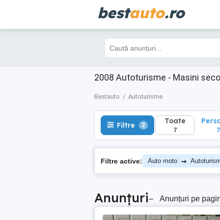
best
auto
.ro
Toate
Perso
Filtre
2
7
7
2008 Autoturisme - Masini sec
Bestauto
Autoturisme
Toate
Pers
Filtre
2
7
7
→
Filtre active:
Auto moto
Autoturis
Anunțuri
–
Anunțuri pe pagi