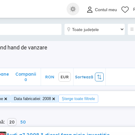
ane
Companii
RON
EUR
Sortează
Contul meu
0
ond hand de vanzare
oane
Companii
RON
EUR
Sortează
0
me
Data fabricatiei: 2008
Șterge toate filtrele
nă:
20
50