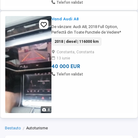
Telefon validat
Vand Audi A8
De vânzare: Audi A8, 2018 Full Option,
Perfectă din Toate Punctele de Vedere*
*39000 *Detalii tehnice:* - *Marca:* Audi -
2018 | diesel | 116000 km
*Model:* A8 - *An fabricație:* 2018 -
*Kilometraj:* 113050 km - *Motorizare:* 3000
Constanta, Constanta
cmc, diesel - *Putere:* 286 CP - *Transmisie:*
13 iunie
Automată - *Tracțiune:* 4x4 - *Culoare:*
Negru *Dotări ...
40 000 EUR
Telefon validat
8
Bestauto
Autoturisme