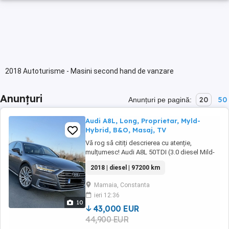
2018 Autoturisme - Masini second hand de vanzare
Anunțuri
20
50
Anunțuri pe pagină:
Audi A8L, Long, Proprietar, Myld-
Hybrid, B&O, Masaj, TV
Vă rog să citiți descrierea cu atenție,
mulțumesc! Audi A8L 50TDI (3.0 diesel Mild-
Hybrid) 2018 96.000km Model Long cu toate
2018 | diesel | 97200 km
opțiunile care se pot pune pe acest model.
De la muzică premium Bang & Olufsen cu 12
Mamaia, Constanta
difuzoare până la ventilație, încălzire și masaj
ieri 12:36
pe toate scaunele, încălzire volan, parfum ...
10
43,000 EUR
44,900 EUR