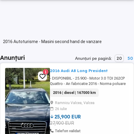
2016 Autoturisme - Masini second hand de vanzare
Anunțuri
20
50
Anunțuri pe pagină:
2016 Audi A8 Long President
1
- DISPONIBIL - 25.900 - Motor 3.0 TDI 262CP
Quattro - An fabricatie 2016 - Norma poluare
euro 6 - 167.000km D O T Ă R I: - Nightvision -
2016 | diesel | 167000 km
Head-up display - Faruri matrix LED -
Asistenta la faza lunga - Semnalizari
Ramnicu Valcea, Valcea
dinamice fata si spate - Camere 360 - Parcare
26 iulie
automata - Lane assist, side assist, adaptive
...
25,900 EUR
27,900 EUR
Telefon validat