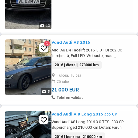
10
Vand Audi A8 2016
1
Audi A8 D4 Facelift 2016, 3.0 TDI 262 CP,
întreținută, Full LED, Webasto, masaj,
Distronic Vând Audi A8 D4 Facelift, varianta
2016 | diesel | 273000 km
normală, nu Long, an fabricație 2016,
motorizare 3.0 TDI, 262 CP, cutie automată, o
Tulcea, Tulcea
mașină foarte confortabilă, elegantă și bine
25 iulie
întreținută. Mașina are 268.000 km reali. Sunt
...
21 000 EUR
5
Telefon validat
Vand Audi A 8 Long 2016 333 CP
Vand Audi A8 Long 2016 3.0 TFSI 333 CP
Supercharged 210.000 km Dotari: Faruri
Matrix LED Jante aliaj 20" Head Up Display
2016 | benzina | 210000 km