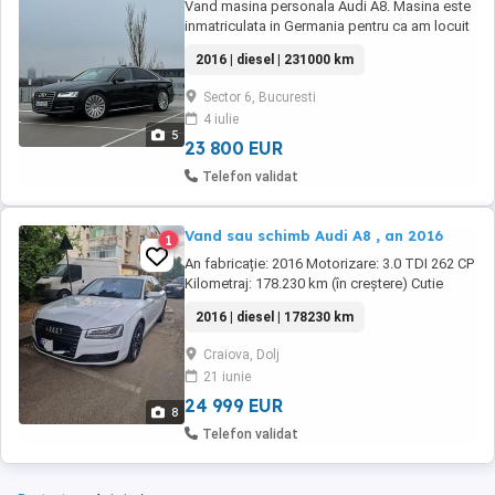
Vand masina personala Audi A8. Masina este
inmatriculata in Germania pentru ca am locuit
acolo si la 1 ianuarie 2026 m-am intors in tara.
2016 | diesel | 231000 km
Masina se afla in acest moment la Bucuresti.
Optiunile sunt nenumarate: scaune electrice
Sector 6, Bucuresti
fata ventilate si incalzite cu memorii si masaj,
4 iulie
night vision, webasto, ...
5
23 800 EUR
Telefon validat
Vand sau schimb Audi A8 , an 2016
1
An fabricație: 2016 Motorizare: 3.0 TDI 262 CP
Kilometraj: 178.230 km (în creștere) Cutie
automată 8+1 trepte Tracțiune quattro Sistem
2016 | diesel | 178230 km
Start Stop Revizii efectuate la fiecare 8.000
km Unic proprietar în România (2 ani)
Craiova, Dolj
Achiziționată de la Audi Zentrum Frankfurt
21 iunie
Mitte la 150.000 km ACC Adaptive ...
24 999 EUR
8
Telefon validat