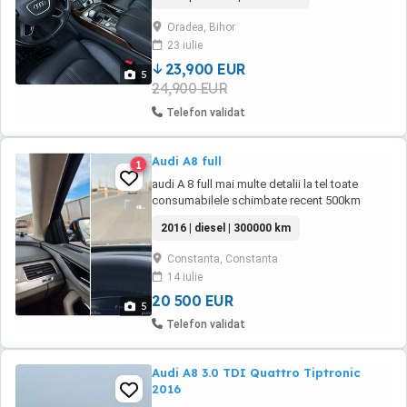
Sistem Audio Bose Scaun sofer si pasager
cu reglaj electric, cu memorie si masaj Usi
Oradea, Bihor
Soft Close Portbagaj automat Volan incalzit
23 iulie
Scaune faţă încălzite si ventilate Scaune ...
23,900 EUR
5
24,900 EUR
Telefon validat
Audi A8 full
1
audi A 8 full mai multe detalii la tel toate
consumabilele schimbate recent 500km
anvelope noi
2016 | diesel | 300000 km
Constanta, Constanta
14 iulie
20 500 EUR
5
Telefon validat
Audi A8 3.0 TDI Quattro Tiptronic
2016