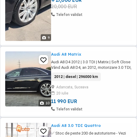
17,000 EUR
20,000 EUR
Telefon validat
9
Audi A8 Matrix
Audi A8 D4 2012 | 3.0 TDI | Matrix | Soft Close
Vând Audi A8 D4, an 2012, motorizare 3.0 TDI,
o limuzină de lux care oferă confort, eleganță
2012 | diesel | 296000 km
și performanță la cel mai înalt nivel.
Motorizare: 3.0 TDI puternic, fiabil și
Adancata, Suceava
economic Cutie: automată Faruri: Matrix LED
20 iulie
iluminare excelentă, ...
11 990 EUR
10
Telefon validat
Audi A8 3.0 TDI Quattro
✅ Stoc de peste 200 de autoturisme - Vezi