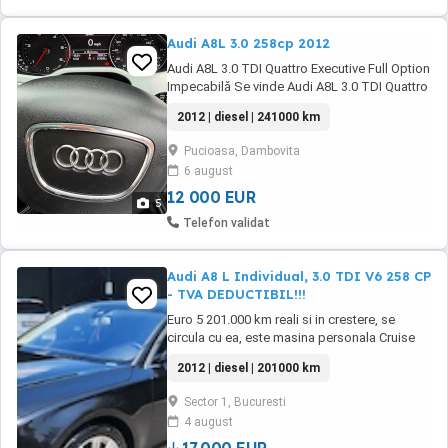
Audi A8L 3.0 258cp 2012
Audi A8L 3.0 TDI Quattro Executive Full Option
Impecabilă Se vinde Audi A8L 3.0 TDI Quattro
Executive, 258 CP, cutie automată, varianta
2012 | diesel | 241000 km
lungă (Long Wheelbase), o limuzină premium
care oferă confort și performanță la cel mai
Pucioasa, Dambovita
înalt nivel. - 234.000 km - Istoric complet de
6 august
service - ITP valabil - ...
12 000 EUR
5
Telefon validat
Audi A8 L Individual, 3.0 TDI V6 258 CP
- TVA DEDUCTIBIL!!!
Euro 5 201.000 km reali si in crestere, se
circula cu ea, este masina personala Cruise
control la distanta Avertizare de distanta
2012 | diesel | 201000 km
Faruri FULL LED adaptive Night vision Cutie
automata 8+1 Sistem alarma Tractiune
Sector 1, Bucuresti
integrala Lumini ambientale Asistenta la
4 august
pornire in rampa Faza lunga fara orbire
Bluetooth Geamuri ...