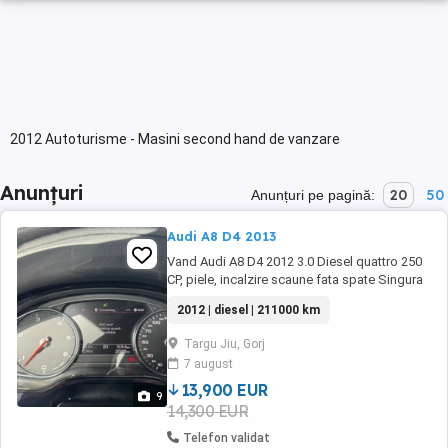
2012 Autoturisme - Masini second hand de vanzare
Anunțuri
20
50
Anunțuri pe pagină:
Audi A8 D4 2013
Vand Audi A8 D4 2012 3.0 Diesel quattro 250
CP, piele, incalzire scaune fata spate Singura
problema este ca nu functioaneaza ACC lane
2012 | diesel | 211000 km
assist 211000 km NU FAC SCHIMB !!! Preț
13900 euro
Targu Jiu, Gorj
7 august
13,900 EUR
9
14,300 EUR
Telefon validat