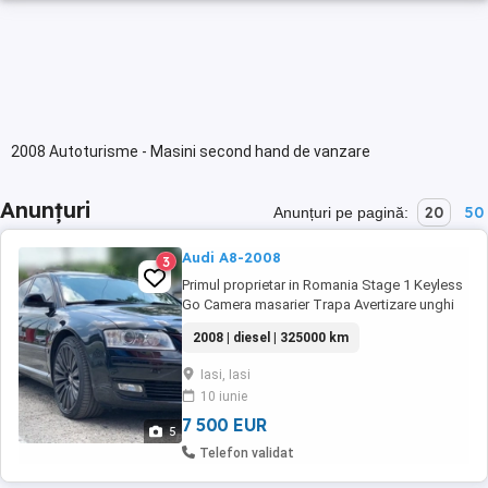
2008 Autoturisme - Masini second hand de vanzare
Anunțuri
20
50
Anunțuri pe pagină:
Audi A8-2008
3
Primul proprietar in Romania Stage 1 Keyless
Go Camera masarier Trapa Avertizare unghi
mort Senzori parcare fata spate Service
2008 | diesel | 325000 km
efectuat la partener WAG cu istoric
325.000km Se ofera fiscal pe loc
Iasi, Iasi
10 iunie
7 500 EUR
5
Telefon validat