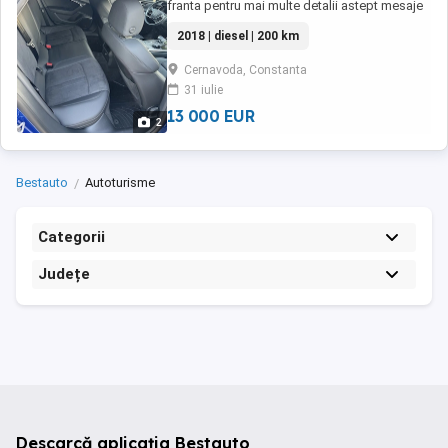
franta pentru mai multe detalii astept mesaje
pe whapp
2018 | diesel | 200 km
Cernavoda, Constanta
31 iulie
13 000 EUR
2
Bestauto
Autoturisme
Categorii
Județe
Descarcă aplicația Bestauto