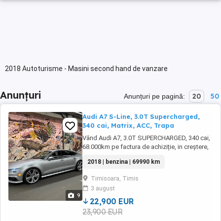
2018 Autoturisme - Masini second hand de vanzare
Anunțuri
20
50
Anunțuri pe pagină:
Audi A7 S-Line, 3.0T Supercharged,
340 cai, Matrix, ACC, Trapa
Vând Audi A7, 3.0T SUPERCHARGED, 340 cai,
68.000km pe factura de achiziție, in creștere,
import SUA cu daună în istoric fără airbaguri
2018 | benzina | 69990 km
declanșate. -Pachet exterior Sline -Faruri led
matrix -Adaptive cruise control -Lane assist -
Timisoara, Timis
Climatronic 3 zone -Scaune față electrice cu
3 august
încălzire, ventilație și ...
9
22,900 EUR
23,900 EUR