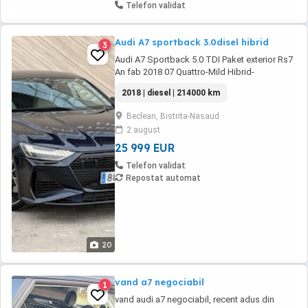
Telefon validat
Audi A7 sportback 3.0disel hibrid
3
Audi A7 Sportback 5.0 TDI Paket exterior Rs7
An fab 2018 07 Quattro-Mild Hibrid-
Automatic-286 Cp Camera 360 Faruri HD
2018 | diesel | 214000 km
Matrix Led Haion electric Jante 21 RS7
anvelope micheline vara Clima 4 zone Lumini
Beclean, Bistrita-Nasaud
ambientale Distronic plus Avertizare distanță
2 august
Audi Braking guard-franeaza în cazul unei ...
25 999 EUR
Telefon validat
Repostat automat
20
vand a7 negociabil
1
vand audi a7 negociabil, recent adus din