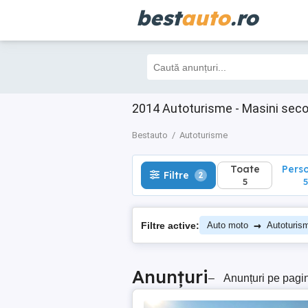
best
auto
.ro
Toate
Perso
Filtre
2
5
5
2014 Autoturisme - Masini sec
Bestauto
Autoturisme
Toate
Pers
Filtre
2
5
5
→
Filtre active:
Auto moto
Autoturis
Anunțuri
–
Anunțuri pe pagi