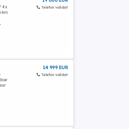
19 000 EUR
^ 4 x
Telefon validat
ii km
,
14 999 EUR
e
Telefon validat
 doar
usor