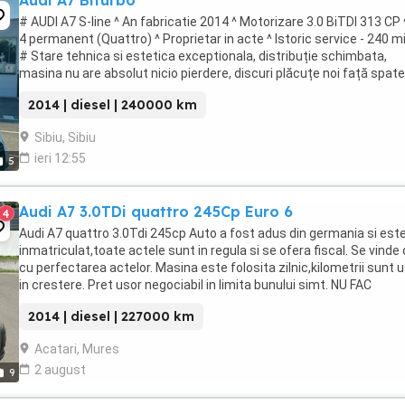
Audi A7 Biturbo
# AUDI A7 S-line ^ An fabricatie 2014 ^ Motorizare 3.0 BiTDI 313 CP 
4 permanent (Quattro) ^ Proprietar in acte ^ Istoric service - 240 m
# Stare tehnica si estetica exceptionala, distribuție schimbata,
masina nu are absolut nicio pierdere, discuri plăcuțe noi față spate
practic nu există ...
2014 | diesel | 240000 km
Sibiu, Sibiu
ieri 12:55
5
Audi A7 3.0TDi quattro 245Cp Euro 6
4
Audi A7 quattro 3.0Tdi 245cp Auto a fost adus din germania si est
inmatriculat,toate actele sunt in regula si se ofera fiscal. Se vinde
cu perfectarea actelor. Masina este folosita zilnic,kilometrii sunt 
in crestere. Pret usor negociabil in limita bunului simt. NU FAC
SCHIMBURI. La 214000 ...
2014 | diesel | 227000 km
Acatari, Mures
2 august
9