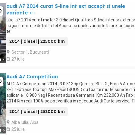
audi A7 2014 curat S-line int ext accept si unele
variante +-
audi a7 2014 curat motor 3.0 diesel Quattroo S-line interior exterior 
opțiuni mai mie detali la tel Accept si unele variante la preturi core
tel
2014 | diesel | 225000 km
Sector 1, Bucuresti
27 iulie
4
Audi A7 Competition
AUDI A7 Competition 2014 , 3.0 313cp Quattro BI-TDI , Euro 5 Auto
8+1 ! Extrase top top! MaxHaustSOUND cu foarte multe sunete din
aplicație 16.900 Neg ! Recent adusa Germania! Km 232.000 An Fab :
2014 Km reali 100% se pot verifica in ret eaua Audi Carte service, 
valabil! # ...
2014 | diesel | 232000 km
Alba Iulia, Alba
25 iulie
5