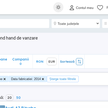
ane
Companii
RON
EUR
Sortează
Contul meu
0
ond hand de vanzare
oane
Companii
RON
EUR
Sortează
0
me
Data fabricatiei: 2014
Șterge toate filtrele
nă:
20
50