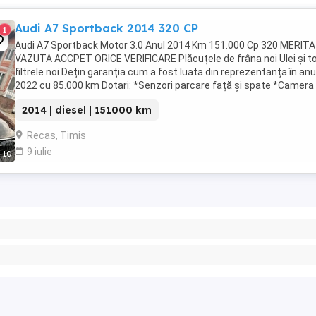
Audi A7 Sportback 2014 320 CP
1
Audi A7 Sportback Motor 3.0 Anul 2014 Km 151.000 Cp 320 MERITA
VAZUTA ACCPET ORICE VERIFICARE Plăcuțele de frâna noi Ulei și t
filtrele noi Dețin garanția cum a fost luata din reprezentanța în anu
2022 cu 85.000 km Dotari: *Senzori parcare față și spate *Camera
marșarier *Tempomat *Comenzi vocale *Comenzi ...
2014 | diesel | 151000 km
Recas, Timis
9 iulie
10