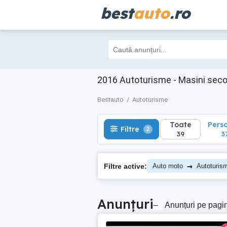
best
auto
.ro
Toate
Perso
Filtre
2
39
37
2016 Autoturisme - Masini sec
Bestauto
Autoturisme
Toate
Pers
Filtre
2
39
3
→
Filtre active:
Auto moto
Autoturis
Anunțuri
–
Anunțuri pe pagi