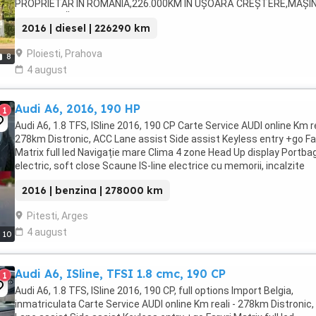
PROPRIETAR ÎN ROMÂNIA,226.000KM ÎN UȘOARĂ CREȘTERE,MAȘI
PERSONALĂ Cumpărată din ...
2016 | diesel | 226290 km
Ploiesti, Prahova
8
4 august
Audi A6, 2016, 190 HP
1
Audi A6, 1.8 TFS, ISline 2016, 190 CP Carte Service AUDI online Km re
278km Distronic, ACC Lane assist Side assist Keyless entry +go Fa
Matrix full led Navigație mare Clima 4 zone Head Up display Portba
electric, soft close Scaune IS-line electrice cu memorii, incalzite
Sistem audio Bose ...
2016 | benzina | 278000 km
Pitesti, Arges
4 august
10
Audi A6, ISline, TFSI 1.8 cmc, 190 CP
1
Audi A6, 1.8 TFS, ISline 2016, 190 CP, full options Import Belgia,
inmatriculata Carte Service AUDI online Km reali - 278km Distronic