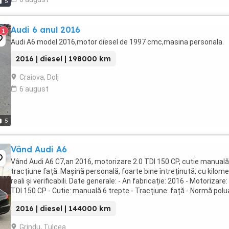
5
Audi 6 anul 2016
1
Audi A6 model 2016,motor diesel de 1997 cmc,masina personala.
2016 | diesel | 198000 km
Craiova, Dolj
6 august
5
Vând Audi A6
Vând Audi A6 C7,an 2016, motorizare 2.0 TDI 150 CP, cutie manuală
tracțiune față. Mașină personală, foarte bine întreținută, cu kilome
reali și verificabili. Date generale: - An fabricație: 2016 - Motorizare:
TDI 150 CP - Cutie: manuală 6 trepte - Tracțiune: față - Normă polu
Euro 6 (AdBlue) - ...
2016 | diesel | 144000 km
Grindu, Tulcea