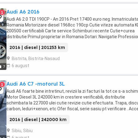
Audi A6 2016
1
Audi A6 2.0 TDI 190CP - An 2016 Pret 17400 euro neg. Inmatriculata
Romania Motorizare diesel 1968cc 190cp Cutie viteze automata 
200500 certificabili Carte service Schimburi recente Cutie+curea
distributie Primul proprietar in Romania Dotari: Navigatie Professio
3D Bluetooth Telefon Voice ...
2016 | diesel | 201253 km
Bistrita, Bistrita-Nasaud
6 august
7
Audi A6 C7 -motorul 3L
1
Audi A6 foarte bine intretinut, revizii la zi facturi la tot ce s-a schi
Motor Diesel 3L 242000 km in crestere verificabili, distributie
schimbata la 227000 ulei cutie revizie cutie efectuata. Trapa, discu
carbon, leduri+xenon, etc Ofer fiscal, serie sasiu pt verificare . Acc
si unele schimburi ...
2016 | diesel | 242000 km
Sibiu, Sibiu
6 august