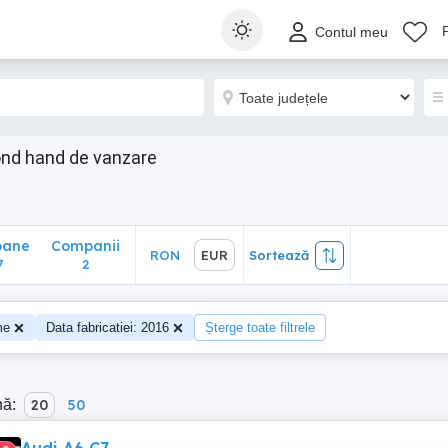
ane
Companii
RON
EUR
Sortează
Contul meu
2
ond hand de vanzare
oane
Companii
RON
EUR
Sortează
7
2
me
Data fabricatiei: 2016
Șterge toate filtrele
nă:
20
50