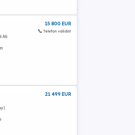
15 800 EUR
Telefon validat
i A6
ei
|
21 499 EUR
y |
e