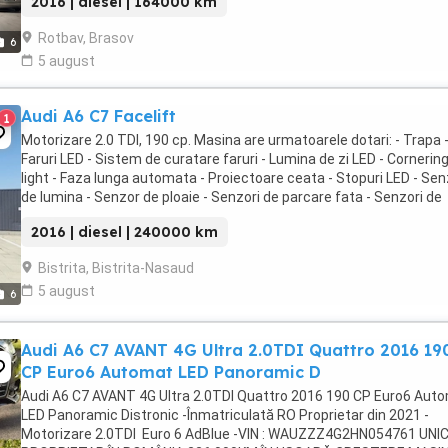
2016 | diesel | 164000 km
Rotbav, Brasov
6
5 august
Audi A6 C7 Facelift
1
Motorizare 2.0 TDI, 190 cp. Masina are urmatoarele dotari: - Trapa 
Faruri LED - Sistem de curatare faruri - Lumina de zi LED - Cornerin
light - Faza lunga automata - Proiectoare ceata - Stopuri LED - Sen
de lumina - Senzor de ploaie - Senzori de parcare fata - Senzori de
parcare spate - Camera ...
2016 | diesel | 240000 km
Bistrita, Bistrita-Nasaud
5 august
6
Audi A6 C7 AVANT 4G Ultra 2.0TDI Quattro 2016 19
CP Euro6 Automat LED Panoramic D
Audi A6 C7 AVANT 4G Ultra 2.0TDI Quattro 2016 190 CP Euro6 Aut
LED Panoramic Distronic -Înmatriculată RO Proprietar din 2021 -
Motorizare 2.0TDI Euro 6 AdBlue -VIN : WAUZZZ4G2HN054761 UNI