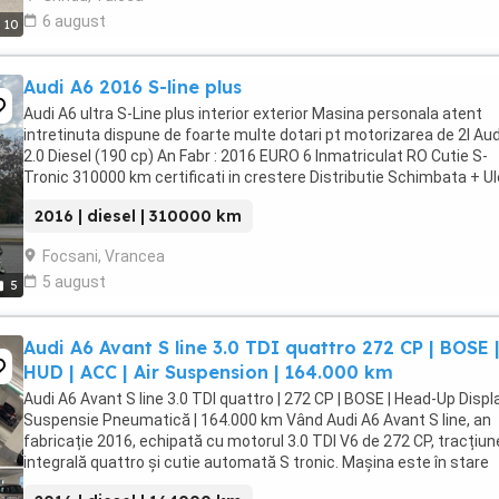
6 august
10
Audi A6 2016 S-line plus
Audi A6 ultra S-Line plus interior exterior Masina personala atent
intretinuta dispune de foarte multe dotari pt motorizarea de 2l Aud
2.0 Diesel (190 cp) An Fabr : 2016 EURO 6 Inmatriculat RO Cutie S-
Tronic 310000 km certificati in crestere Distributie Schimbata + Ul
cutie + ...
2016 | diesel | 310000 km
Focsani, Vrancea
5 august
5
Audi A6 Avant S line 3.0 TDI quattro 272 CP | BOSE 
HUD | ACC | Air Suspension | 164.000 km
Audi A6 Avant S line 3.0 TDI quattro | 272 CP | BOSE | Head-Up Displa
Suspensie Pneumatică | 164.000 km Vând Audi A6 Avant S line, an
fabricație 2016, echipată cu motorul 3.0 TDI V6 de 272 CP, tracțiun
integrală quattro și cutie automată S tronic. Mașina este în stare
excelentă atât tehnic, cât ...