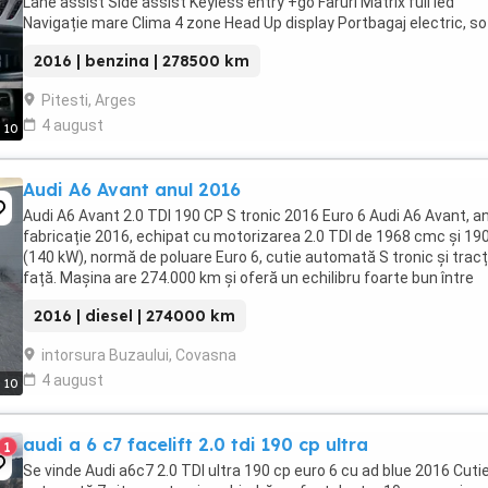
Lane assist Side assist Keyless entry +go Faruri Matrix full led
Navigație mare Clima 4 zone Head Up display Portbagaj electric, so
close Scaune IS-line electrice ...
2016 | benzina | 278500 km
Pitesti, Arges
4 august
10
Audi A6 Avant anul 2016
Audi A6 Avant 2.0 TDI 190 CP S tronic 2016 Euro 6 Audi A6 Avant, a
fabricație 2016, echipat cu motorizarea 2.0 TDI de 1968 cmc și 19
(140 kW), normă de poluare Euro 6, cutie automată S tronic și trac
față. Mașina are 274.000 km și oferă un echilibru foarte bun între
confort, spațiu, consum ...
2016 | diesel | 274000 km
intorsura Buzaului, Covasna
4 august
10
audi a 6 c7 facelift 2.0 tdi 190 cp ultra
1
Se vinde Audi a6c7 2.0 TDI ultra 190 cp euro 6 cu ad blue 2016 Cuti