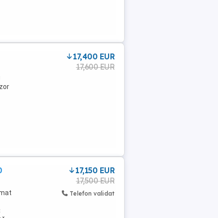
17,400 EUR
17,600 EUR
-
g
zor
0
17,150 EUR
17,500 EUR
omat
Telefon validat
C