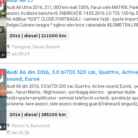
Audi A6 C7
19
Audi A6 Ultra 2016, 211,.000 km reali 100%, faruri cele MATRIX, Par
assist, încălzire banchetă. FABRICAȚIE 14.05.2016 2.0 TDI, 150 hp, 
6b AdBlue *SOFT CLOSE PORTBAGAJ - camere față - spate Import
Belgia Culoare neagra * oglinzi electrice, rabatabile KILOMETRAJ R
VERIFICATI SERIA ...
2016 | diesel | 211000 km
Teregova, Caras-Severin
azi 09:24
11
Audi A6 din 2016, 3.0 biTDI 320 cai, Quattro, Active
1
sound, Euro6
Audi A6 din 2016, 3.0 biTDI 320 cai, Quattro, Active sound, Euro6, -
aer, -faruri Matrix, -Nightvision, -portbagaj electric - geamuri duble
față+spate+amplificator -semnal telefon în cotieră, -perdeluțe sp
si luneta -lane assist, side assist, braking guard(frânează singură),
distronic+, ...
2016 | diesel | 285100 km
Sector 6, Bucuresti
7
ieri 16:28