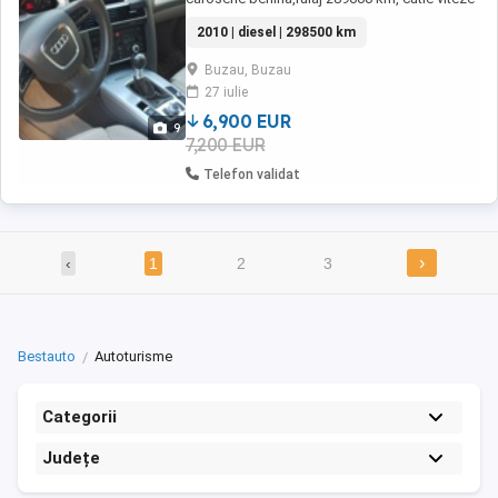
manuala6+1, înmatriculată, faruri
2010 | diesel | 298500 km
bixenon,lumini led de zi,stopuri led,interior
piele îngrijit scaune S line încălzite,jante
Buzau, Buzau
originale 18, pilot automat, oglinzi electrice
27 iulie
încălzite, senzor lumini, senzor ploaie,
proiectoare ...
6,900 EUR
9
7,200 EUR
Telefon validat
›
‹
1
2
3
Bestauto
Autoturisme
Categorii
Județe