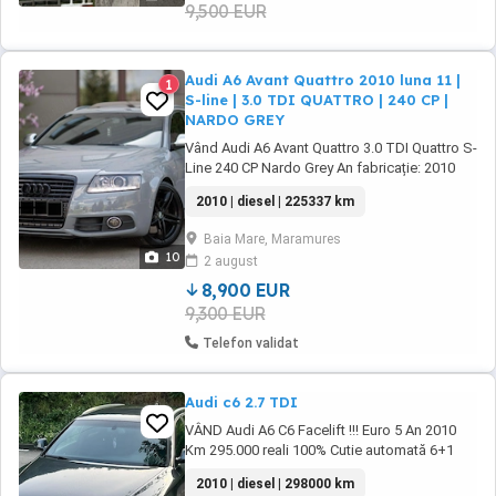
9,500 EUR
Audi A6 Avant Quattro 2010 luna 11 |
1
S-line | 3.0 TDI QUATTRO | 240 CP |
NARDO GREY
Vând Audi A6 Avant Quattro 3.0 TDI Quattro S-
Line 240 CP Nardo Grey An fabricație: 2010
luna 11 Motor 3.0 TDI CDYA 240 CP Cutie
2010 | diesel | 225337 km
automată Quattro Pachet S-Line 225.337 km
Revopsită complet în Nardo Grey
Baia Mare, Maramures
Înmatriculată în România de 1 an Aproximativ
10
2 august
7.500 km rulați în țară Dotări ...
8,900 EUR
9,300 EUR
Telefon validat
Audi c6 2.7 TDI
VÂND Audi A6 C6 Facelift !!! Euro 5 An 2010
Km 295.000 reali 100% Cutie automată 6+1
(schimbă impecabil) Motor 2.7 TDI V6
2010 | diesel | 298000 km
Quattro 190 CP ! Schimburile făcute toate la