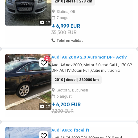
2010 | diesel | 278 km
foarte bună atât tehnic cât și optic., distribuția
efectuată, plus baterie nouă, brate noi,
Slatina, Olt
plăcuțele, etc. Menționez ca și opțiuni în plus
7 august
față de ... subwoofer, multimedia ...
10
6,999 EUR
35,500 EUR
Telefon validat
Audi A6 2009 2.0 Automat DPF Activ
2
Audi A6 nov.2009 ,Motor 2.0 cod CAH , 170 CP
DPF ACTIV Dotari Full ,Cutie multitronic
7+1,Bine intretinut.
2010 | diesel | 360000 km
Sector 5, Bucuresti
6 august
6,200 EUR
10
7,200 EUR
Audi A6C6 facelift
audi A6 C6,2000 TDI,200cp,an 2010,cod