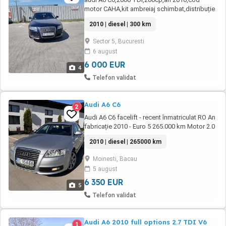
motor CAHA,kit ambreiaj schimbat,distribuție
schimbata,(facturi),ax ulei schimbat km reali
2010 | diesel | 300 km
330,proprietar 5 ani,nu necesita
investiții,semne normale de uzura
Sector 5, Bucuresti
6 august
6 000 EUR
4
Telefon validat
Audi A6 C6
2
Audi A6 C6 facelift - recent înmatriculat RO An
fabricație 2010 - Euro 5 265.000 km Motor 2.0
TDI - 170cp Cutie de viteze manuală Trapă
2010 | diesel | 265000 km
electrică Cârlig remorcare electric Magazie
CD + card SD Navigație mare color 3D Lumini
Moinesti, Bacau
de zi led față + spate Bi-xenon adaptiv
5 august
Senzori de parcare ...
6 350 EUR
5
Telefon validat
Audi A6 2010 full options 2.7 TDI V6
1