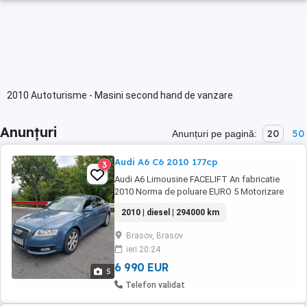
2010 Autoturisme - Masini second hand de vanzare
Anunțuri
20
50
Anunțuri pe pagină:
Audi A6 C6 2010 177cp
3
Audi A6 Limousine FACELIFT An fabricatie
2010 Norma de poluare EURO 5 Motorizare
2.0 Diesel 177 CP Km reali 294000 Km Carte
2010 | diesel | 294000 km
service Transmisie manuala 6+1 Trepte Stare
tehnica și estetică foarte bună Navigatie mare
Brasov, Brasov
MMI Dublu climatronic Faruri automate
ieri 20:24
XENON +Lumini de zi LEED Computer bord
color ...
6 990 EUR
5
Telefon validat