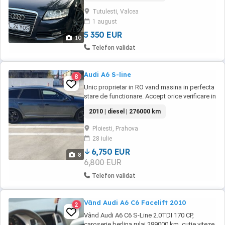
timp! Fără nicio problemă la mașină nu are
Tutulesti, Valcea
martori aprinși în bord! Mașina circulă zi de zi
1 august
nu are defecte ascunse sau scurgeri de
lichide ...
5 350 EUR
10
Telefon validat
Audi A6 S-line
8
Unic proprietar in RO vand masina in perfecta
stare de functionare. Accept orice verificare in
service autorizat. Pret negociabil. NU accept
2010 | diesel | 276000 km
schimburi.
Ploiesti, Prahova
28 iulie
6,750 EUR
8
6,800 EUR
Telefon validat
Vând Audi A6 C6 Facelift 2010
2
Vând Audi A6 C6 S-Line 2.0TDI 170 CP,
caroserie berlina,rulaj 289000 km, cutie viteze