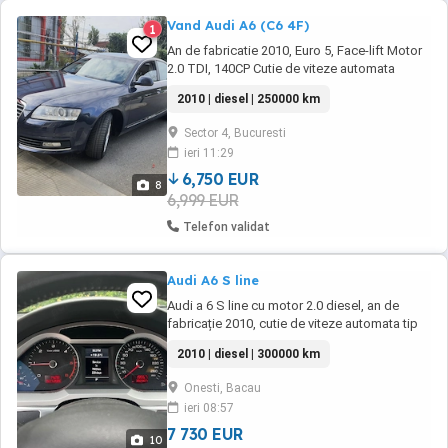
Vand Audi A6 (C6 4F)
1
An de fabricatie 2010, Euro 5, Face-lift Motor
2.0 TDI, 140CP Cutie de viteze automata
multitronic 7 viteze ABS, ESP, frana de parcare
2010 | diesel | 250000 km
electrica Dublu climatronic Jante de aliaj 16
inch cu anvelope noi 2025 + rezerva aliaj
Sector 4, Bucuresti
Senzori de ploaie, senzori de lumini,
ieri 11:29
monitorizare presiune pneuri ...
6,750 EUR
8
6,999 EUR
Telefon validat
Audi A6 S line
Audi a 6 S line cu motor 2.0 diesel, an de
fabricație 2010, cutie de viteze automata tip
tronic, are 300000 km, mașină arată și merge
2010 | diesel | 300000 km
impecabil (nr proprietar )
Onesti, Bacau
ieri 08:57
7 730 EUR
10