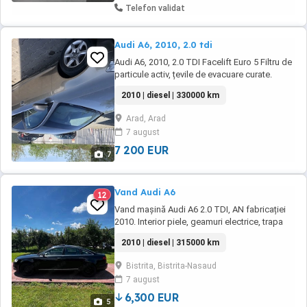
Telefon validat
Audi A6, 2010, 2.0 tdi
Audi A6, 2010, 2.0 TDI Facelift Euro 5 Filtru de
particule activ, țevile de evacuare curate.
Interior piele bej deosebit climatronic x 2 4
2010 | diesel | 330000 km
geamuri electrice pilot automat (Tempomat)
scaune încălzite Navigație MMI, cu hărți
Arad, Arad
Europa și România Abs, Esp 8 airbaguri
7 august
închidere centralizată Alarma de fabrica Jante
...
7 200 EUR
7
Vand Audi A6
12
Vand mașină Audi A6 2.0 TDI, AN fabricației
2010. Interior piele, geamuri electrice, trapa
electrica, faruri bixe- non,dublu climatronic.
2010 | diesel | 315000 km
Bistrita, Bistrita-Nasaud
7 august
6,300 EUR
5