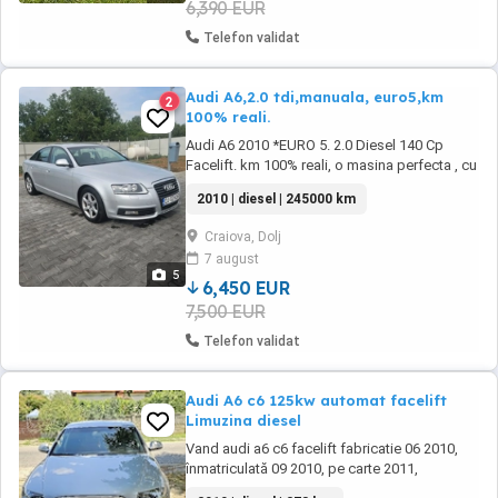
6,390 EUR
Telefon validat
Audi A6,2.0 tdi,manuala, euro5,km
2
100% reali.
Audi A6 2010 *EURO 5. 2.0 Diesel 140 Cp
Facelift. km 100% reali, o masina perfecta , cu
un consum f.f mic . Unic proprietar in
2010 | diesel | 245000 km
Romania ! An fabricație 2010 luna a 5-a
Motorizare 2.0 Diesel 140 CP EURO 5 senzori
Craiova, Dolj
ploaie lumina Dublu Climatronic Sistem audio
7 august
premium + Subwoofer Multimedia, magazie
5
...
6,450 EUR
7,500 EUR
Telefon validat
Audi A6 c6 125kw automat facelift
Limuzina diesel
Vand audi a6 c6 facelift fabricatie 06 2010,
înmatriculată 09 2010, pe carte 2011,
întreținut, 125kw, diesel, automată, în stare