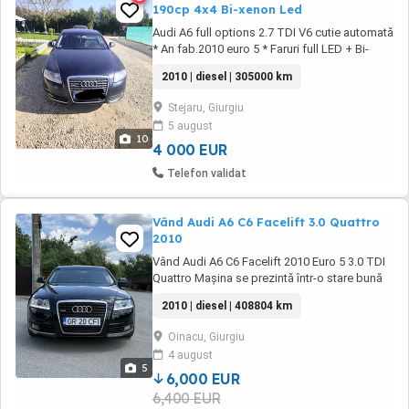
190cp 4x4 Bi-xenon Led
Audi A6 full options 2.7 TDI V6 cutie automată
* An fab.2010 euro 5 * Faruri full LED + Bi-
Xenon Adaptiv * Scaune incalzite * Navigatie
2010 | diesel | 305000 km
* Senzori de parcare -fata -spate * Dublu
Climatronic * Geamuri fumuri * Senzori de
Stejaru, Giurgiu
ploaie * Senzori presiune pneuri * Senzori de
5 august
lumini * Spălători in faruri * Pilot ...
10
4 000 EUR
Telefon validat
Vând Audi A6 C6 Facelift 3.0 Quattro
2010
Vând Audi A6 C6 Facelift 2010 Euro 5 3.0 TDI
Quattro Mașina se prezintă într-o stare bună
de funcționare fără nici un defect . DPF Activ
2010 | diesel | 408804 km
cu tine curate . Acte Valabile , sunt proprietar
(impozit platit) Cutie automată schimbă
Oinacu, Giurgiu
foarte bine(recent schimbat ulei+filtru) -Faruri
4 august
automate cu Bi-xenon și ...
5
6,000 EUR
6,400 EUR