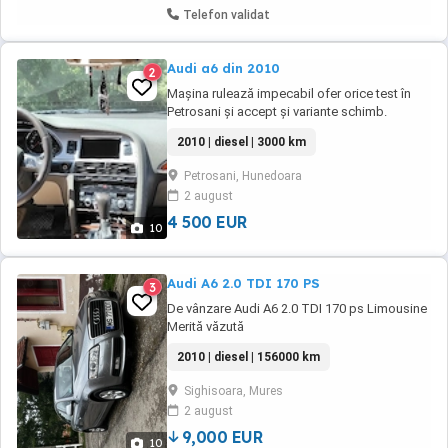
Telefon validat
Audi a6 din 2010
2
Mașina rulează impecabil ofer orice test în
Petrosani și accept și variante schimb.
2010 | diesel | 3000 km
Petrosani, Hunedoara
2 august
4 500 EUR
10
Audi A6 2.0 TDI 170 PS
3
De vânzare Audi A6 2.0 TDI 170 ps Limousine
Merită văzută
2010 | diesel | 156000 km
Sighisoara, Mures
2 august
9,000 EUR
10