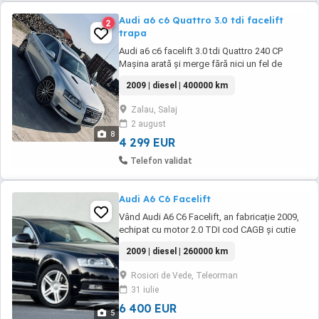
Audi a6 c6 Quattro 3.0 tdi facelift
2
trapa
Audi a6 c6 facelift 3.0 tdi Quattro 240 CP
Mașina arată și merge fără nici un fel de
problemă Accept orice test Pentru detalii la nr
2009 | diesel | 400000 km
de telefon Trapa și multe altele dotării
Zalau, Salaj
2 august
8
4 299 EUR
Telefon validat
Audi A6 C6 Facelift
Vând Audi A6 C6 Facelift, an fabricație 2009,
echipat cu motor 2.0 TDI cod CAGB și cutie
automată. Mașina are 260.000 km și oferă un
2009 | diesel | 260000 km
nivel ridicat de confort . Dotări: Cutie
automată multitronic Interior piele culoare
Rosiori de Vede, Teleorman
coniac Faruri xenon Încălzire în scaune Cârlig
31 iulie
de remorcare 4 x Geamuri ...
6 400 EUR
5