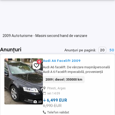
2009 Autoturisme - Masini second hand de vanzare
Anunțuri
20
50
Anunțuri pe pagină:
Audi A6 Facelift 2009
4
Audi A6 facelift. De vânzare mașinăpersonală
Audi A 6 Facelift impecabilă, proveniență
Germania , toate schimburile efectuate la
2009 | diesel | 350000 km
reprezentanta Audi , carte service ,data
fabricatiei: 2009, kilometraj: 350000 in
Pitesti, Arges
creștere, distribuție schimbată recent , tip de
ieri 14:09
combustibil: Diesel, norma euro: euro 5,
emisii ...
6,499 EUR
10
6,990 EUR
Telefon validat