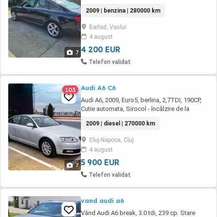
cei care caută o mașină spațioasă și sigură.
2009 | benzina | 280000 km
Vehiculul este înmatriculat și nu a fost
implicat în accidente, având o istorie clară.
Barlad, Vaslui
Culoarea albastră îi conferă un aspect
4 august
elegant, iar dotările multiple asigură ...
4 200 EUR
7
Telefon validat
Audi A6 C6
103
Audi A6, 2009, Euro5, berlina, 2,7TDI, 190CP,
Cutie automata, Sirocol - încălzire de la
distanță. Dotari - Audi Exclusive Audi A6 -
2009 | diesel | 270000 km
Berlina, Euro 5, 2,7TDI, 190CP, Cutie automata,
Sirocol, Sistem audio Bose, Navigatie,
Cluj-Napoca, Cluj
Telefon, Camera mers cu spatele, Scaune
4 august
incalzite Fata si Spate, Oglinzi incalzite ...
5 900 EUR
7
Telefon validat
vand audi a6
Vând Audi A6 break, 3.0 tdi, 239 cp. Stare