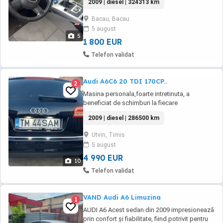
2009 | diesel | 324313 km
detalii la telefon Preț 1.800
Bacau, Bacau
5 august
5
1 800 EUR
Telefon validat
Audi A6C6 20 TDI 170CP..
2
Masina personala,foarte intretinuta, a
beneficiat de schimburi la fiecare
10.000km,cu distribuție schimbată, cauciucuri
2009 | diesel | 286500 km
noi All season montate 2025,carlig remorcare
electric și retractabil,interior piele
Utvin, Timis
Alcantara..etc etc..masina se vinde doar cu
5 august
perfectarea actelor și se ofera fiscal..itp
valabil 05 ...
4 990 EUR
10
Telefon validat
VAND Audi A6 Limuzina
1
AUDI A6 Acest sedan din 2009 impresionează
prin confort și fiabilitate, fiind potrivit pentru