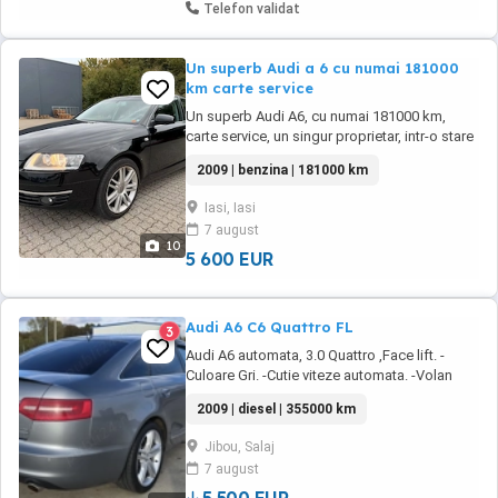
Telefon validat
Un superb Audi a 6 cu numai 181000
km carte service
Un superb Audi A6, cu numai 181000 km,
carte service, un singur proprietar, intr-o stare
exceptionala din toate punctele de vedere
2009 | benzina | 181000 km
mecanic si vizual. Motor benzina, 1998
centrimetri cubi, 177cp,radio cd cu magazie
Iasi, Iasi
de discuriin numar de 6 cd cu urmatoarele
7 august
optiuni: 1. dublu climatronic 2. incalzire ...
10
5 600 EUR
Audi A6 C6 Quattro FL
3
Audi A6 automata, 3.0 Quattro ,Face lift. -
Culoare Gri. -Cutie viteze automata. -Volan
reglabil,multifuncțional,padele. -Senzori de
2009 | diesel | 355000 km
lumina si ploaie. -Senzori parcare. -Jante aliaj
ușor R18,cu cauciucuri de vară. Se mai oferă
Jibou, Salaj
un set de jante pe 17. -Scaune incalzite și
7 august
electrice cu memorii pt 2 soferi. -Cotiera ...