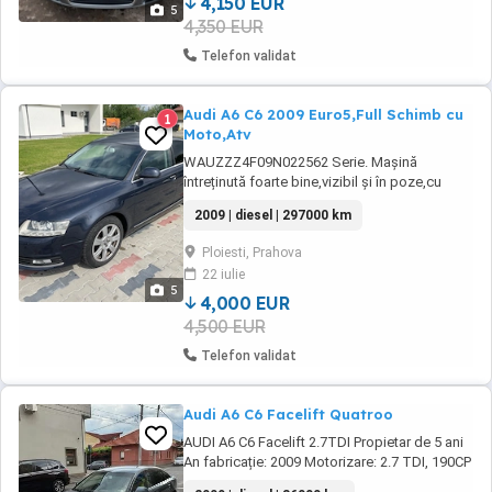
4,150 EUR
5
4,350 EUR
Telefon validat
Audi A6 C6 2009 Euro5,Full Schimb cu
1
Moto,Atv
WAUZZZ4F09N022562 Serie. Mașină
întreținută foarte bine,vizibil și în poze,cu
dotări full perfect funcționale,cu km reali,acte
2009 | diesel | 297000 km
la zi,carte service,fără probleme sau
ascunzișuri,motorul și cutia rulează
Ploiesti, Prahova
perfect,raport car-vertical pe verde,km
22 iulie
297.000,nu necesită investiții,nu scoate
5
fum,pornește sfert ...
4,000 EUR
4,500 EUR
Telefon validat
Audi A6 C6 Facelift Quatroo
AUDI A6 C6 Facelift 2.7TDI Propietar de 5 ani
An fabricație: 2009 Motorizare: 2.7 TDI, 190CP
STOCK Cutie: AUTOMATĂ 7+1 KM: 360.000