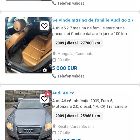
Telefon validat
Se vinde masina de familie Audi a6 2.7
Audi a6 2.7 masina de familie stare buna
pneuri noi Continental are in jur de 100 km
automata schimba bine mici probleme la
2009 | diesel | 277000 km
vopsea si scaune le din fata descusute putin
pe laterale masina nu necesita investiti
Mangalia, Constanta
30 iulie
5 000 EUR
5
Telefon validat
Audi A6 c6
4
Audi A6 c6 fabricație 2009, Euro 5; -
Motorizare 2.0, diesel, 170 CP, Transmisie
manuală 6+1 trepte; -KM 259681 in creștere
2009 | diesel | 259681 km
Dotări: - Navigație mare MMI; - Senzori de
lumini și ploaie; - Senzori de parcare față,
Resita, Caras-Severin
spate cu afișaj pe navigație; - Climă automată
27 iulie
pe 2 zone; - Pilot automat; - Computer de ...