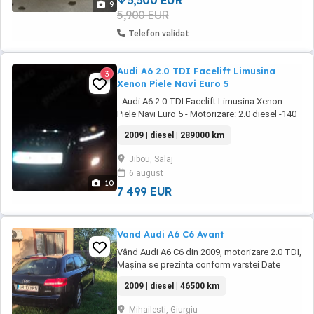
5,500 EUR
9
5,900 EUR
Telefon validat
Audi A6 2.0 TDI Facelift Limusina
3
Xenon Piele Navi Euro 5
- Audi A6 2.0 TDI Facelift Limusina Xenon
Piele Navi Euro 5 - Motorizare: 2.0 diesel -140
Cai putere - An fabricație: 2009 - Cutie de
2009 | diesel | 289000 km
viteze manuală, 6+1 viteze - Norma poluare :
Euro 5 LA 280.000 KM A FOST SCHIMBATA
Jibou, Salaj
DISTRIBUTIA SI SCHIMBUL DE ULEI SI
6 august
FILTRE ! - Stopuri LED - Dublu Climatronic ...
10
7 499 EUR
Vand Audi A6 C6 Avant
Vând Audi A6 C6 din 2009, motorizare 2.0 TDI,
Mașina se prezinta conform varstei Date
tehnice: Motor: 2.0 TDI, 170 cp Cutie:
2009 | diesel | 46500 km
automată (multitronic) Tracțiune: față
Kilometraj: 465000 km reali An fabricație: 2009
Mihailesti, Giurgiu