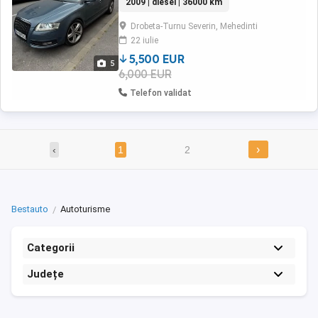
2009 | diesel | 36000 km
Raport CarVertical Verificați Preț: 5.500
(negociabil) Mașina se prezintă în stare bună
Drobeta-Turnu Severin, Mehedinti
atât tehnic, cât și estetic , fara martori aprinsi
22 iulie
...
5,500 EUR
5
6,000 EUR
Telefon validat
›
‹
1
2
Bestauto
Autoturisme
Categorii
Județe