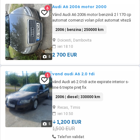
Audi A6 2006 motor 2000
6
Vând Audi A6 2006 motor benzină 2 l 170 cp
automat comenzi volan pilot automat viteză
pilot auto ploaie oglinzi electrice și încălzite
2006 | benzina | 250000 km
magazie sd navigație GPS servo direcție
frâne abs esp dublu climatronic pe 3 zone
Doicesti, Dambovita
stare foarte bună de funcționare fără
ieri 18:10
probleme nu bate nimic pe ea merită testată
2 700 EUR
5
vand audi A6 2.0 tdi
1
vând Audi a6 2.0 tdi acte expirate interior s-
line 6 trepte preț fix
2006 | diesel | 330000 km
Recas, Timis
ieri 10:50
1,200 EUR
5
1,500 EUR
Telefon validat