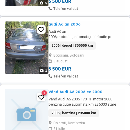
pe ea ...
3 500 EUR
5
Telefon validat
audi A6 an 2006
Audi A6 an
2006,motorina,automata,distributie pe
lant,cauciucuri aproape noi,fara
2006 | diesel | 300000 km
rugina,neinregistrata inca in Romania
Botosani, Botosani
3 august
3 500 EUR
2
Telefon validat
Vând Audi A6 2006 cc 2000
1
Vând Audi A6 2006 170 HP motor 2000
benzină cutie automată km 235000 stare
impecabilă schimbat kitul de distribuție cutie
2006 | benzina | 235000 km
viteze 7 trepte în față plus marșarier merită
văzută și testată
Doicesti, Dambovita
31 iulie