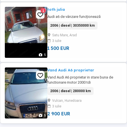
toth julia
1
Audi a6 de vânzare funcționează
2006 | diesel | 30350000 km
Satu Mare, Arad
3 iulie
1 500 EUR
5
Vand Audi A6 proprietar
Vand Audi A6 proprietar in stare buna de
functionare motor 2000 tdi
2006 | diesel | 280000 km
Vulcan, Hunedoara
3 iulie
2 900 EUR
5