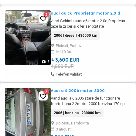
audi a6 c6 Proprietar motor 2.0 d
3
vand Schimb audi a6 motor 2.0d Proprietar
taxe la zi cer și ofer seriozitate
2006 | diesel | 436000 km
Ploiesti, Prahova
ieri 10:36
3,600 EUR
7
4,000 EUR
Telefon validat
Audi a 6 2006 motor 2000
2
Vand audi a 6 2006 stare de functionare
foarte buna 2 2motor 2000 benzina 170 cp
cutie viteza automata 1 proprietar stare
2006 | benzina | 230000 km
ecxelenta interior exterior pilot automat lumini
pilot automat viteza dublu climatronic
Doicesti, Dambovita
navigatie magazine de sidiuri geamuri
3 august
electrice fata spate nu troncane absolut nimic