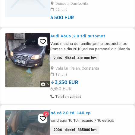
Doicesti, Dambovita
22 iulie
3 500 EUR
Audi A6C6 ,2.0 tdi automat
Vand masina de familie ,primul proprietar pe
Romania din 2018 ,adusa personal din Olanda
.Fiscal pe loc ,acte in regula , revizile la motor
2006 | diesel | 401000 km
si cutie efectuate la timp ,la fiecare
10000.Defecte , senzor de pe cutie defect (
Valu lui Traian, Constanta
masina schimba si merge impecapil )
18 iulie
.Vopsita integral in 2024 , cauciucuri iarna ...
3,250 EUR
5
3,350 EUR
Telefon validat
a6 c6 2.0 tdi 140 cp
2
vand audi 10 10 mecanic 7 10 estetic
2006 | diesel | 385000 km