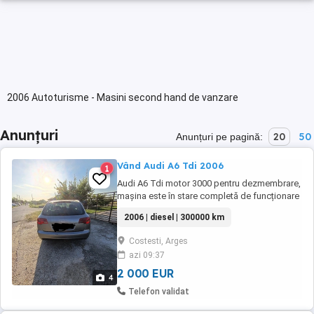
2006 Autoturisme - Masini second hand de vanzare
Anunțuri
20
50
Anunțuri pe pagină:
Vând Audi A6 Tdi 2006
1
Audi A6 Tdi motor 3000 pentru dezmembrare,
mașina este în stare completă de funcționare
2006 | diesel | 300000 km
Costesti, Arges
azi 09:37
2 000 EUR
4
Telefon validat