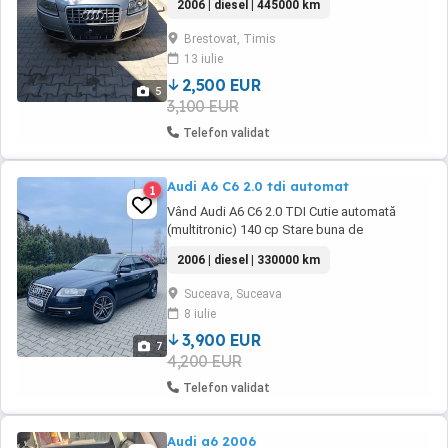
2006 | diesel | 445000 km
Faruri bixenon adaptive Frana de mana
electrica Clima funcțională Pilot automat
Brestovat, Timis
Navigație Jante R18 cu anvelope foarte bune
13 iulie
Sistem Bosse Plus multe altele Recent adusa
din ...
2,500 EUR
5
3,100 EUR
Telefon validat
Audi A6 C6 2.0 tdi automat
1
Vând Audi A6 C6 2.0 TDI Cutie automată
(multitronic) 140 cp Stare buna de
funcționare Nu necesita investiții. Mai multe
2006 | diesel | 330000 km
detalii la telefon.
Suceava, Suceava
8 iulie
3,900 EUR
7
4,200 EUR
Telefon validat
Audi a6 2006