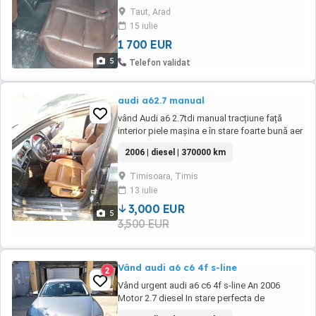
Taut, Arad
15 iulie
1 700 EUR
5
Telefon validat
audi a62.7 manual
vând Audi a6 2.7tdi manual tracțiune față
interior piele mașina e în stare foarte bună aer
condiționat funcțional acte valabile până în
2006 | diesel | 370000 km
august cu posibilitate de prelungire încălzire
scaune față cat și spate pentru mai multe
Timisoara, Timis
detalii contactatima
13 iulie
3,000 EUR
5
3,500 EUR
Vând audi a6 c6 4f s-line
2
Vând urgent audi a6 c6 4f s-line An 2006
Motor 2.7 diesel In stare perfecta de
funcționare Cutie viteze manuala 6 trepte