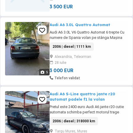
3 500 EUR
Audi A6 3.0L Quattro Automat
Audi A6 3.0L V6 Quattro Automat 6 trepte Cu
numere de Spania volan pe stânga Mașina
merge foarte bine fără probleme.
2006 | diesel | 1111 km
Motor&cutie perfecte. Cutia schimbă foarte
bine motorul trage în parametri normal. Fără
Alexandria, Teleorman
probleme. Toate actele la zii. Actele valabile.
28 iulie
Carte talon prezente. Preț:3000
3 000 EUR
5
Telefon validat
Audi A6 S-Line quattro jante r20
automat padele f1 la volan
Pretul este 2400 euro Audi A6 jante r20 cutie
automata schimba perfect motorul trage
foarte tare, Trapa , senzori de lumini, senzori
2006 | diesel | 318000 km
de parcare, padele volan , oglinzi reglabile,
pachet S-Line
Targu Mures, Mures