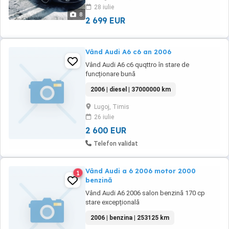
28 iulie
8
2 699 EUR
Vând Audi A6 c6 an 2006
Vând Audi A6 c6 quqttro în stare de
funcționare bună
2006 | diesel | 37000000 km
Lugoj, Timis
26 iulie
2 600 EUR
Telefon validat
Vând Audi a 6 2006 motor 2000
1
benzină
Vând Audi A6 2006 salon benzină 170 cp
stare excepțională
2006 | benzina | 253125 km