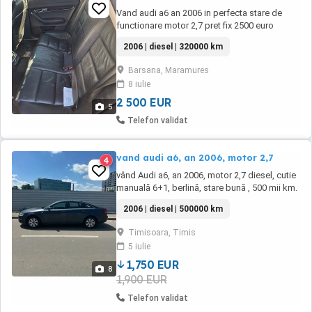
Vand audi a6 an 2006 in perfecta stare de
functionare motor 2,7 pret fix 2500 euro
2006 | diesel | 320000 km
Barsana, Maramures
8 iulie
2 500 EUR
5
Telefon validat
vand audi a6, an 2006, motor 2,7
4
vând Audi a6, an 2006, motor 2,7 diesel, cutie
manuală 6+1, berlină, stare bună , 500 mii km.
preț 1750 euro.
2006 | diesel | 500000 km
Timisoara, Timis
5 iulie
1,750 EUR
8
1,900 EUR
Telefon validat