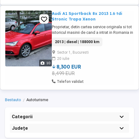
Audi A1 Sportback 8x 2013 1.6 tdi
Stronic Trapa Xenon
Proprietar, detin cartea service originala si tot
istoricul masinii de cand a intrat in Romania in
2016. Mentenanta facuta la timp, maxim 10-
2013 | diesel | 188000 km
12000 km, fara probleme tehnice, atat la mine
cat si la fosta proprietara. Pentru a fii
Sector 1, Bucuresti
transparent predau noului proprietar facturile
20 iulie
si fotografiile cu istoricul ...
10
8,300 EUR
8,499 EUR
Telefon validat
Bestauto
Autoturisme
Categorii
Județe