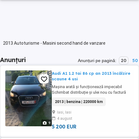
2013 Autoturisme - Masini second hand de vanzare
Anunțuri
20
50
Anunțuri pe pagină:
Audi A1 1.2 tai 86 cp an 2013 încălzire
scaune 4 usi
Mașina arată și funcționează impecabil
Schimbat distribuție și ulei nou cu factură
Adusa pe roti din Germania Jante 16
2013 | benzina | 220000 km
cauciucuri vara jante 15 cauciucuri iarna
Climatizare Încălzire scaune Senzori parcare
Iasi, Iasi
lumini ploaie Consum mic 6% Se pot lua 3 luni
4 august
Nr rosii
9
5 200 EUR