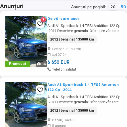
Anunțuri
20
50
Anunțuri pe pagină:
De vânzare audi
7
Audi A1 Sportback 1.4 TFSI Ambition 122 Cp
-2011 Descriere generala: Ofer spre vânzare
un Audi A1 din 2012,versiunea Ambition
2012 | benzina | 135000 km
echipat cu motor fiabil și performant de 1.4
TFSI 122 cai putere. Mașina este ideală
Sector 6, Bucuresti
pentru oraș, dar se simte excelent și la drum
azi 07:24
lung-mică la exterior, dar surprinzător de ...
6 650 EUR
Promovat
10
Telefon validat
Audi A1 Sportback 1.4 TFSI Ambition
122 Cp -2011
Audi A1 Sportback 1.4 TFSI Ambition 122 Cp
-2011 Descriere generala: Ofer spre vânzare
un Audi A1 din 2012,versiunea Ambition
2012 | benzina | 135000 km
echipat cu motor fiabil și performant de 1.4
TFSI 122 cai putere. Mașina este ideală
Bacau, Bacau
pentru oraș, dar se simte excelent și la drum
5 august