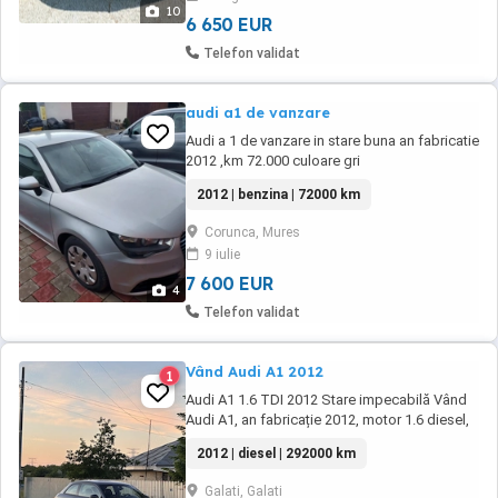
lung-mică la exterior, dar surprinzător de ...
10
6 650 EUR
Telefon validat
audi a1 de vanzare
Audi a 1 de vanzare in stare buna an fabricatie
2012 ,km 72.000 culoare gri
2012 | benzina | 72000 km
Corunca, Mures
9 iulie
7 600 EUR
4
Telefon validat
Vând Audi A1 2012
1
Audi A1 1.6 TDI 2012 Stare impecabilă Vând
Audi A1, an fabricație 2012, motor 1.6 diesel,
mașină întreținută cu mare atenție și aflată în
2012 | diesel | 292000 km
perfectă stare de funcționare. Motor fiabil și
economic Schimb ulei efectuat recent (mai
Galati, Galati