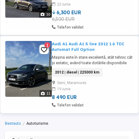
2026) Plăcuțe de frână schimbate recent Fără
22 iunie
probleme mecanice ...
6,300 EUR
10
6,500 EUR
Telefon validat
Audi A1 Audi A1 S line 2012 1.6 TDI
1
Automat Full Option
Mașina este în stare excelentă, atât tehnic cât
și estetic, având toate dotările disponibile
pentru acest model. Se acceptă orice test
2012 | diesel | 225000 km
sau verificare. -Distribuție schimbată -ITP
efectuat recent, valabil până în 2027 -
Seini, Maramures
Kilometraj: 225.000 km reali Dotări: -Pachet S
19 iunie
line interior + exterior -Volan S ...
11
8 490 EUR
Telefon validat
Bestauto
Autoturisme