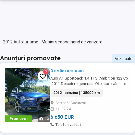
2012 Autoturisme - Masini second hand de vanzare
Anunțuri promovate
Vezi toate
De vânzare audi
7
Audi A1 Sportback 1.4 TFSI Ambition 122 Cp
-2011 Descriere generala: Ofer spre vânzare
un Audi A1 din 2012,versiunea Ambition
2012 | benzina | 135000 km
echipat cu motor fiabil și performant de 1.4
TFSI 122 cai putere. Mașina este ideală
Sector 6, Bucuresti
pentru oraș, dar se simte excelent și la drum
azi 07:24
lung-mică la exterior, dar surprinzător de ...
6 650 EUR
Promovat
10
Telefon validat