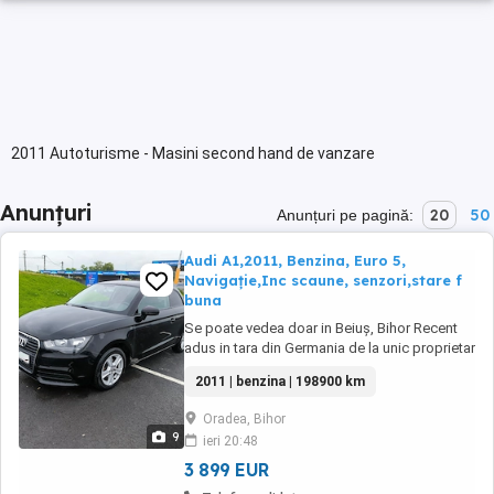
2011 Autoturisme - Masini second hand de vanzare
Anunțuri
20
50
Anunțuri pe pagină:
Audi A1,2011, Benzina, Euro 5,
Navigație,Inc scaune, senzori,stare f
buna
Se poate vedea doar in Beiuș, Bihor Recent
adus in tara din Germania de la unic proprietar
neamț Toate actele in regulă Nu s au scos Nr
2011 | benzina | 198900 km
roșii Stare f buna, tehnic, estetic Motor
Benzina,5+1 viteze, cutie manuală, consum
Oradea, Bihor
5% 1.2,86 cai,motor in 4 pistoane ,cu
9
ieri 20:48
distributie lanț, 2011 an plin,Euro 5 Am ...
3 899 EUR