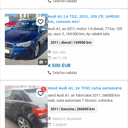
Telefon validat
Audi A1 1.6 TDI, 2011, 105 CP, 169000
km, consum mic!
Audi A1, an 2011, motor 1.6 diesel, 77 kw, 105
cp, euro 5, 169.000 km, itp valabil iulie
2027.Computer bord. Revizie facuta pe 14
2011 | diesel | 169000 km
noiembrie 2025. motorul arata si funcționează
impecabil! Consum mic! Ideala pentru oras si
Iasi, Iasi
nu numai. Primul propietar. Se vinde cu doua
ieri 11:28
schimburi de cauciucuri (iarna si ...
9
4 500 EUR
Telefon validat
Vand Audi A1, 14 TFSI cutie automata
1
vand Audi A1. an fabricatie 2011. 266500 km
reali, cutie automate 7 Stronic. schimba
perfect. pachet S-line interior exterior.. masina
2011 | benzina | 266000 km
servisata corect cu toate schimburile la zi.
bine intretinuta. nu necesita investitii in viitor,
Sector 6, Bucuresti
jante S-line 17", echipate cu amvelope vara.
2 august
se poate vedea in zona ...