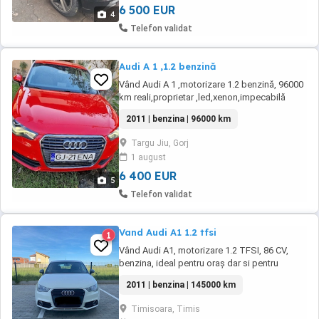
6 500 EUR
4
Telefon validat
Audi A 1 ,1.2 benzină
Vând Audi A 1 ,motorizare 1.2 benzină, 96000
km reali,proprietar ,led,xenon,impecabilă
2011 | benzina | 96000 km
Targu Jiu, Gorj
1 august
6 400 EUR
5
Telefon validat
Vand Audi A1 1.2 tfsi
1
Vând Audi A1, motorizare 1.2 TFSI, 86 CV,
benzina, ideal pentru oraș dar si pentru
drumuri lungi. Detalii mașina: An fabricație:
2011 | benzina | 145000 km
2011 Motor: 1.2 TFSI - 86 CV Combustibil:
benzina Cutie de viteză: manuala Interior curat
Timisoara, Timis
și îngrijit Dotări: Aer condiționat climatizare