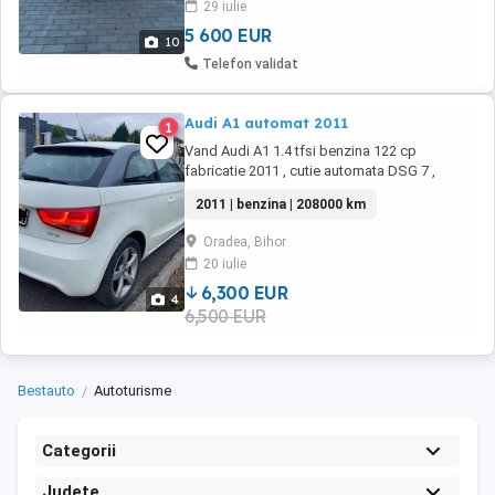
29 iulie
Geamuri electrice Închidere ...
5 600 EUR
10
Telefon validat
Audi A1 automat 2011
1
Vand Audi A1 1.4 tfsi benzina 122 cp
fabricatie 2011 , cutie automata DSG 7 ,
masina personala , detalii la telefon, fara
2011 | benzina | 208000 km
schimb
Oradea, Bihor
20 iulie
6,300 EUR
4
6,500 EUR
Bestauto
Autoturisme
Categorii
Județe