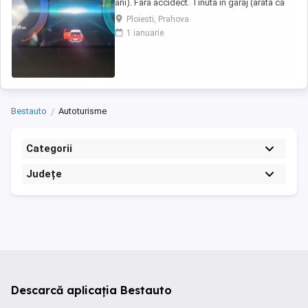
ani). Fara accidect. Tinuta in garaj (arata ca
noua, nu are zgarieturi). Folosita doar la
Ploiesti, Prahova
naveta(30km zilnic). Nu are urme de uzura,
1 ianuarie
placutele si discurile nu sunt deloc uzate
datarita sistemului de franare regenerativa.
Masina are foarte multe dotari suplimentare ...
Bestauto
Autoturisme
Categorii
Județe
Descarcă aplicația Bestauto