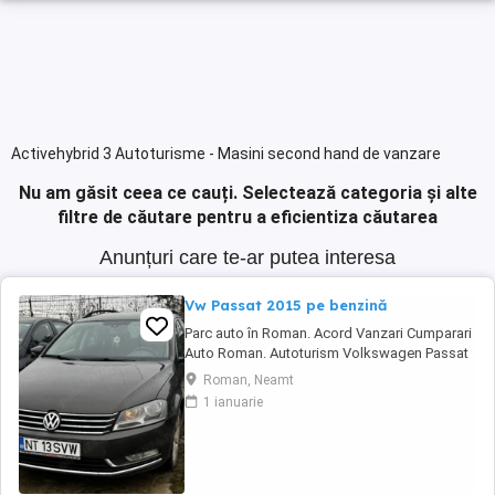
Activehybrid 3 Autoturisme - Masini second hand de vanzare
Nu am găsit ceea ce cauți.
Selectează categoria și alte
filtre de căutare pentru a eficientiza căutarea
Anunțuri care te-ar putea interesa
Vw Passat 2015 pe benzină
Parc auto în Roman. Acord Vanzari Cumparari
Auto Roman. Autoturism Volkswagen Passat
Înmatriculat România, cu acte și taxe la zi.
Roman, Neamt
Funcționare Ireproșabilă. Se recomandă și se
1 ianuarie
accepta orice verificare testare. Cea mai bună
motorizare pe benzină, 1400 Tsi , 120 CP
Revizii efectuate periodic, distributia ...