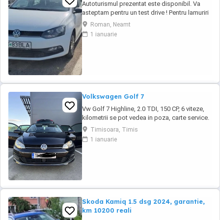
Autoturismul prezentat este disponibil. Va
asteptam pentru un test drive ! Pentru lamuriri
cu privire la optiunile , dotarile masinii ne
Roman, Neamt
puteți contacta telefonic. Acord Vanzari
1 ianuarie
Cumparari Auto va oferă : #Posibilitate
achiziție Cash sau transfer #Rate cu avans
#Garanție =Schimb #Program Buy-back
Servicii ...
Volkswagen Golf 7
Vw Golf 7 Highline, 2.0 TDI, 150 CP, 6 viteze,
kilometrii se pot vedea in poza, carte service.
Navigație, Distronic, Lane Assist, Park Assist,
Timisoara, Timis
Keyless Go, tempomat, comenzi pe volan,
1 ianuarie
încălzire scaune, computer de bord, geamuri
electrice, senzori parcare față-spate,
parchează automat, Xenon-Bixenon, LED ...
Skoda Kamiq 1.5 dsg 2024, garantie,
km 10200 reali