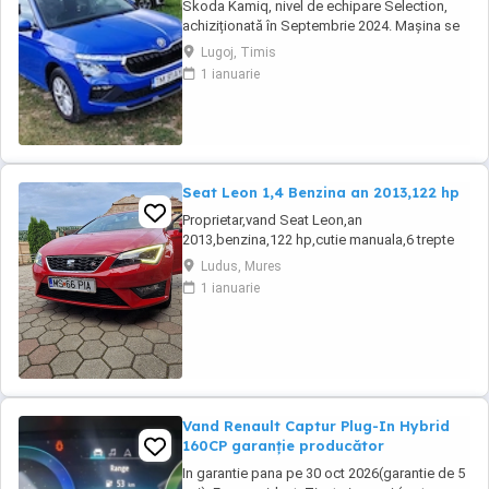
Skoda Kamiq, nivel de echipare Selection,
achiziționată în Septembrie 2024. Mașina se
află într-o stare impecabila. Detalii tehnice:
Lugoj, Timis
Motorizare: 1.5 TSI, 150 CP Transmisie:
1 ianuarie
Automată DSG An fabricație: 2024
(Septembrie) Kilometraj: 10200 km (reali,
verificabili) Garanție: Mașina beneficiază de
garanția ...
Seat Leon 1,4 Benzina an 2013,122 hp
Proprietar,vand Seat Leon,an
2013,benzina,122 hp,cutie manuala,6 trepte
de viteza,alcantara,navigatie,stare perfecta
Ludus, Mures
tehnic si estetic,revizii anuale la max 6000
1 ianuarie
km,fiind a doua masina in familie,distributie
Continental,suspensie,discuri si placute frane
inlocuite. Dotari: Jante aliaj,comenzi
volan,dublu ...
Vand Renault Captur Plug-In Hybrid
160CP garanție producător
In garantie pana pe 30 oct 2026(garantie de 5