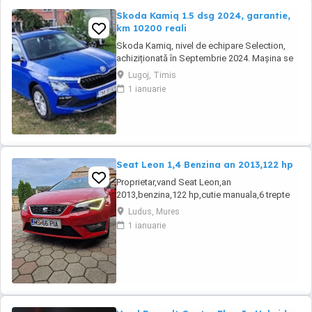
Skoda Kamiq 1.5 dsg 2024, garantie,
km 10200 reali
Skoda Kamiq, nivel de echipare Selection,
achiziționată în Septembrie 2024. Mașina se
află într-o stare impecabila. Detalii tehnice:
Lugoj, Timis
Motorizare: 1.5 TSI, 150 CP Transmisie:
1 ianuarie
Automată DSG An fabricație: 2024
(Septembrie) Kilometraj: 10200 km (reali,
verificabili) Garanție: Mașina beneficiază de
garanția ...
Seat Leon 1,4 Benzina an 2013,122 hp
Proprietar,vand Seat Leon,an
2013,benzina,122 hp,cutie manuala,6 trepte
de viteza,alcantara,navigatie,stare perfecta
Ludus, Mures
tehnic si estetic,revizii anuale la max 6000
1 ianuarie
km,fiind a doua masina in familie,distributie
Continental,suspensie,discuri si placute frane
inlocuite. Dotari: Jante aliaj,comenzi
volan,dublu ...