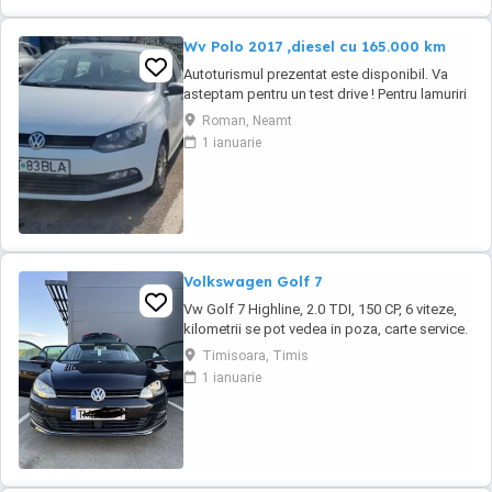
Wv Polo 2017 ,diesel cu 165.000 km
Autoturismul prezentat este disponibil. Va
asteptam pentru un test drive ! Pentru lamuriri
cu privire la optiunile , dotarile masinii ne
Roman, Neamt
puteți contacta telefonic. Acord Vanzari
1 ianuarie
Cumparari Auto va oferă : #Posibilitate
achiziție Cash sau transfer #Rate cu avans
#Garanție =Schimb #Program Buy-back
Servicii ...
Volkswagen Golf 7
Vw Golf 7 Highline, 2.0 TDI, 150 CP, 6 viteze,
kilometrii se pot vedea in poza, carte service.
Navigație, Distronic, Lane Assist, Park Assist,
Timisoara, Timis
Keyless Go, tempomat, comenzi pe volan,
1 ianuarie
încălzire scaune, computer de bord, geamuri
electrice, senzori parcare față-spate,
parchează automat, Xenon-Bixenon, LED ...