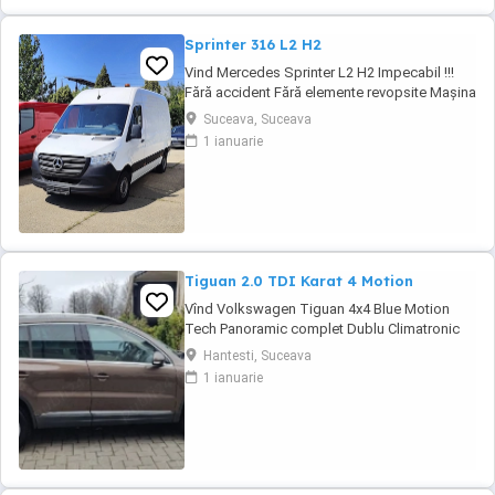
Sprinter 316 L2 H2
Vind Mercedes Sprinter L2 H2 Impecabil !!!
Fără accident Fără elemente revopsite Mașina
arată și rulează foarte bine Keyless-go (
Suceava, Suceava
pornește cu cheia în buzunar) Închidere
1 ianuarie
centralizată Oglinzi electrice Climă Tahograf,
Girofar Cârlig tractare omologat Cauciucuri
noi
Tiguan 2.0 TDI Karat 4 Motion
Vînd Volkswagen Tiguan 4x4 Blue Motion
Tech Panoramic complet Dublu Climatronic
Navigație mare cu touch-screen Geamuri și
Hantesti, Suceava
oglinzi electrice-rabatabile Senzori parcare
1 ianuarie
față-spate Senzori lumini și ploaie Sistem
hands-free Scaun șofer reglabil electric
Scaune Sport cu încălzire Cutie manuală ...