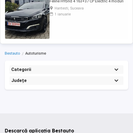
Feline HYbrid 4 163+37 CP Electric 4 moduri
de condus ( Auto, Sport, Zev,4 WD Tracțiune
Hantesti, Suceava
4x4 Padele volan Lumini LED Sistem Start-
1 ianuarie
Stop Scaune Sport încălzite Masaj scaun
șofer cu reglaj lombar electric Scaune
electrice cu Memorii Heaud up Displey
(afișare informații ...
Bestauto
Autoturisme
Categorii
Județe
Descarcă aplicația Bestauto