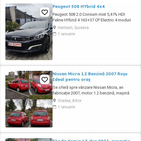
Peugeot 508 HYbrid 4x4
Peugeot 508 2.0 Consum mixt 5,4 l% HDI
Feline HYbrid 4 163+37 CP Electric 4 moduri
de condus ( Auto, Sport, Zev,4 WD Tracțiune
Hantesti, Suceava
4x4 Padele volan Lumini LED Sistem Start-
1 ianuarie
Stop Scaune Sport încălzite Masaj scaun
șofer cu reglaj lombar electric Scaune
electrice cu Memorii Heaud up Displey
(afișare informații ...
Nissan Micra 1.2 Benzină 2007 Roșu
Ideal pentru oraș
Se oferă spre vânzare Nissan Micra, an
fabricație 2007, motor 1.2 benzină, mașină
economică, fiabilă și foarte ușor de condus,
Oradea, Bihor
ideală pentru oraș sau pentru un șofer
1 ianuarie
începător. Culoare: roșu Caroserie: hatchback,
5 uși Combustibil: benzină Cutie de viteze:
manuală Număr locuri: 5 Dotări: Climatronic ...