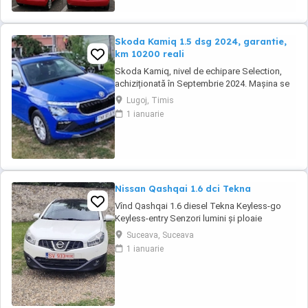
Skoda Kamiq 1.5 dsg 2024, garantie,
km 10200 reali
Skoda Kamiq, nivel de echipare Selection,
achiziționată în Septembrie 2024. Mașina se
află într-o stare impecabila. Detalii tehnice:
Lugoj, Timis
Motorizare: 1.5 TSI, 150 CP Transmisie:
1 ianuarie
Automată DSG An fabricație: 2024
(Septembrie) Kilometraj: 10200 km (reali,
verificabili) Garanție: Mașina beneficiază de
garanția ...
Nissan Qashqai 1.6 dci Tekna
Vînd Qashqai 1.6 diesel Tekna Keyless-go
Keyless-entry Senzori lumini și ploaie
Panoramic complet Închidere centralizată
Suceava, Suceava
Oglinzi și geamuri electrice Navigație mare cu
1 ianuarie
touch-screen Privacy glass (geamuri negre
din fabrică) Sistem audio Bose Sistem
hands-free Bluetooth Xenon fază scurtă
Dublu ...