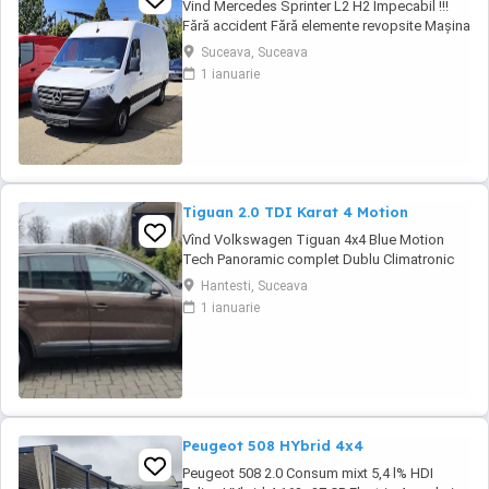
Vind Mercedes Sprinter L2 H2 Impecabil !!!
Fără accident Fără elemente revopsite Mașina
arată și rulează foarte bine Keyless-go (
Suceava, Suceava
pornește cu cheia în buzunar) Închidere
1 ianuarie
centralizată Oglinzi electrice Climă Tahograf,
Girofar Cârlig tractare omologat Cauciucuri
noi
Tiguan 2.0 TDI Karat 4 Motion
Vînd Volkswagen Tiguan 4x4 Blue Motion
Tech Panoramic complet Dublu Climatronic
Navigație mare cu touch-screen Geamuri și
Hantesti, Suceava
oglinzi electrice-rabatabile Senzori parcare
1 ianuarie
față-spate Senzori lumini și ploaie Sistem
hands-free Scaun șofer reglabil electric
Scaune Sport cu încălzire Cutie manuală ...
Peugeot 508 HYbrid 4x4
Peugeot 508 2.0 Consum mixt 5,4 l% HDI