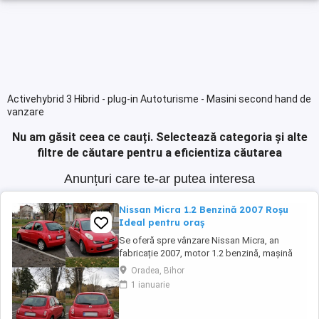
Activehybrid 3 Hibrid - plug-in Autoturisme - Masini second hand de
vanzare
Nu am găsit ceea ce cauți.
Selectează categoria și alte
filtre de căutare pentru a eficientiza căutarea
Anunțuri care te-ar putea interesa
Nissan Micra 1.2 Benzină 2007 Roșu
Ideal pentru oraș
Se oferă spre vânzare Nissan Micra, an
fabricație 2007, motor 1.2 benzină, mașină
economică, fiabilă și foarte ușor de condus,
Oradea, Bihor
ideală pentru oraș sau pentru un șofer
1 ianuarie
începător. Culoare: roșu Caroserie: hatchback,
5 uși Combustibil: benzină Cutie de viteze:
manuală Număr locuri: 5 Dotări: Climatronic ...