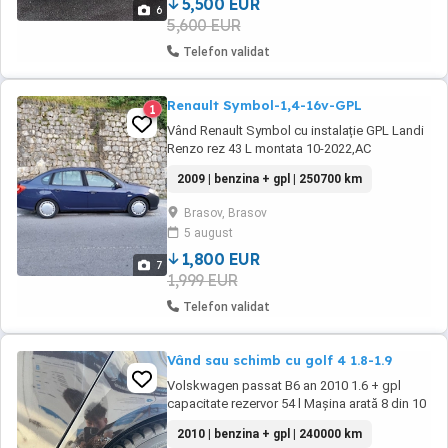
Clima automată pe ...
5,500 EUR
6
5,600 EUR
Telefon validat
Renault Symbol-1,4-16v-GPL
1
Vând Renault Symbol cu instalație GPL Landi
Renzo rez 43 L montata 10-2022,AC
funcțional,arc-amortizor fata-spate-
2009 | benzina + gpl | 250700 km
noi,discuri placute-tamburi-sabori-noi,revizii
la zi.Itp 12 2026,RCA și Rovinieta
Brasov, Brasov
valabile,proprietar in certificat vând cu
5 august
fiscal.Autoturism in perfecta stare de
functionare cu aspect cum ...
1,800 EUR
7
1,999 EUR
Telefon validat
Vând sau schimb cu golf 4 1.8-1.9
Volskwagen passat B6 an 2010 1.6 + gpl
capacitate rezervor 54 l Mașina arată 8 din 10
câteva puncte de rugină datorită vârstei (se
2010 | benzina + gpl | 240000 km
vede in poze) 239K km în creștere Nu se