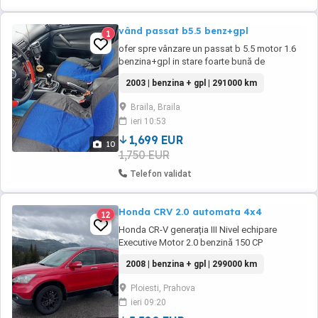
vând passat b5.5 benz+gpl
1
ofer spre vânzare un passat b 5.5 motor 1.6
benzina+gpl in stare foarte bună de
funcționare fără rugină an 2003 multiple
2003 | benzina + gpl | 291000 km
dotări proprietar direct acte la zi și valabile
mai multe detalii ofer in privat
Braila, Braila
ieri 10:53
1,699 EUR
10
1,750 EUR
Telefon validat
Honda CRV 2.0 automata 4x4
12
Honda CR-V generația III Nivel echipare
Executive Motor 2.0 benzină 150 CP
Transmisie automată Tracțiune integrala
2008 | benzina + gpl | 299000 km
Faruri xenon Oglinzi electrice Geamuri
electrice Plafon panoramic Navigație Sistem
Ploiesti, Prahova
audio premium cu subwoofer Tapiserie piele
ieri 09:20
Încălzire scaune Scaun cu reglaj electric