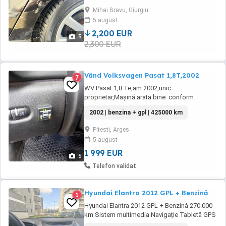
vinde fără fiscal acte la zi până în februarie
Mihai Bravu, Giurgiu
2027 Esp Pilot automat Scaune încălzite
5 august
Climă pe două zone Parbriz încălzit lunetă ...
2,200 EUR
5
2,300 EUR
Vând Volksvagen Pasat 1,8T,2002
7
WV Pasat 1,8 Te,am 2002,unic
proprietar,Mașină arata bine. conform
foto,întreținută,revizii la zi,acte valabile,ITP
2002 | benzina + gpl | 425000 km
valabil,dotare cu gaz și benzina,consum gaz
7 100,an 2002
Pitesti, Arges
5 august
1 999 EUR
5
Telefon validat
Hyundai Elantra 2012 GPL + Benzină
1
Hyundai Elantra 2012 GPL + Benzină 270.000
km Sistem multimedia Navigație Tabletă GPS
Android. Cameră marșarier. Climă auto - 2