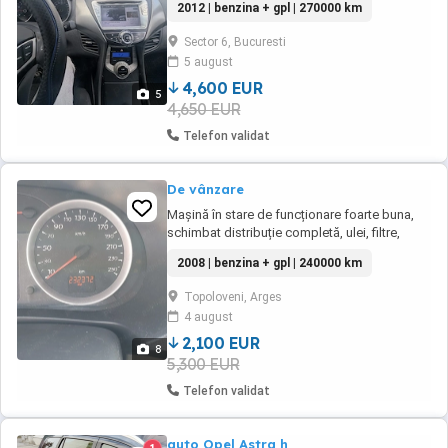
2012 | benzina + gpl | 270000 km
zone. Geamuri fumurii. Manuală 6+1 trepte.
Consum mic echivalent 4 litri la 100km.
Sector 6, Bucuresti
5 august
4,600 EUR
5
4,650 EUR
Telefon validat
De vânzare
Mașină în stare de funcționare foarte buna,
schimbat distribuție completă, ulei, filtre,
lichid frână, antigel, pompă apă la 232000 km.
2008 | benzina + gpl | 240000 km
Are instalație de gaz, consum 7,5-9% gaz, 6%
benzină. AC functional.
Topoloveni, Arges
4 august
2,100 EUR
8
5,300 EUR
Telefon validat
auto Opel Astra h