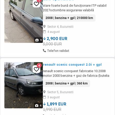
1
stare foarte bună de funcționare ITP valabil
2027octombrie asigurarea valabilă
2027opțiuni full rog seriozitate se vinde cu
2008 | benzina + gpl | 210000 km
fiscal certificat mașina are instalație de gaz
nu sunt specificate toate dotările scuze vă
Sector 4, Bucuresti
asigur că nu este o căzătură mașina e mai
4 august
mult stată
2,900 EUR
9
3,000 EUR
Telefon validat
renault scenic conquest 2.0i + gpl
4
renault scenic conquest fabricatie 10.2008
motor 2000 benzina + gaz de fabrica (butelia
schimbata acum 2 ani) masina perfect
2008 | benzina + gpl | 360 km
functionala schimbat recent bucsi cadru
motor bascule discuri placute etc. nu are
Sector 5, Bucuresti
rugina sau accidente, dar nu e masina pt
3 august
pretentiosi, are nevoie de curatare interioara,
masina ...
1,899 EUR
4
1,990 EUR