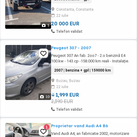
Constanta, Constanta
22 iulie
20 000 EUR
5
Telefon validat
Peugeot 307 - 2007
Peugeot 307 An fab. 2oo7 - 2.o benzină E4
100.kw - 143.cp -158.000 km reali - Instalație.
Gpl Tomasetto Achile - Carte service montaj
2007 | benzina + gpl | 159000 km
Gpl km. Verificare RAR - ITP . dotări maximale
totul funcțional . la151.ooo km schimbat - kit
Buzau, Buzau
ambreiaj Luk - ulei Cv Motul . la155.ooo km
22 iulie
schimbat - kit distribuție Conti . radiator ...
1,999 EUR
10
2,390 EUR
Telefon validat
Proprietar vand Audi A4 B6
1
Vand Audi A4, an fabricatie 2002, motorizare