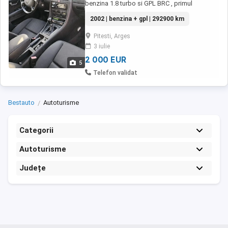
benzina 1.8 turbo si GPL BRC , primul
proprietar in Romania, ideala pentru cei care
2002 | benzina + gpl | 292900 km
cauta o masina fiabila, confortabila si
economica. Instalatia GPL ajuta la un consum
Pitesti, Arges
redus, foarte bun atat în oras, cat si la drum
3 iulie
lung. Detalii tehnice An fabricatie 2002
Combustibil ...
2 000 EUR
5
Telefon validat
Bestauto
Autoturisme
Categorii
Autoturisme
Județe