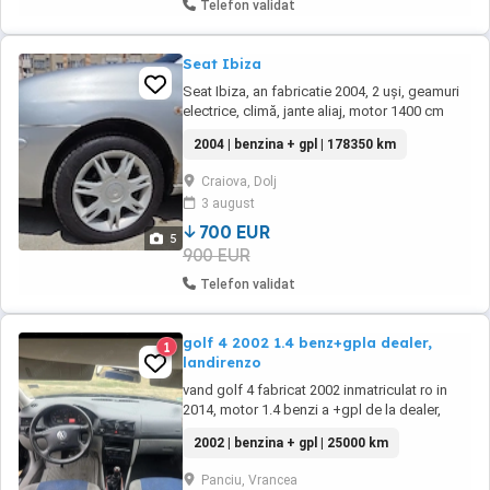
Telefon validat
Seat Ibiza
Seat Ibiza, an fabricatie 2004, 2 uși, geamuri
electrice, climă, jante aliaj, motor 1400 cm
cubi, instalatie gpl.
2004 | benzina + gpl | 178350 km
Craiova, Dolj
3 august
700 EUR
5
900 EUR
Telefon validat
golf 4 2002 1.4 benz+gpla dealer,
1
landirenzo
vand golf 4 fabricat 2002 inmatriculat ro in
2014, motor 1.4 benzi a +gpl de la dealer,
instalatie landirenzo, rezervor 60l, 3 usi,
2002 | benzina + gpl | 25000 km
bleumarin inchis carlig remorca scut motor
din otel, AC, 6 airbags, 250000km, ABS, pilot
Panciu, Vrancea
automat CRUISE CONTROL, incalzire scaun,