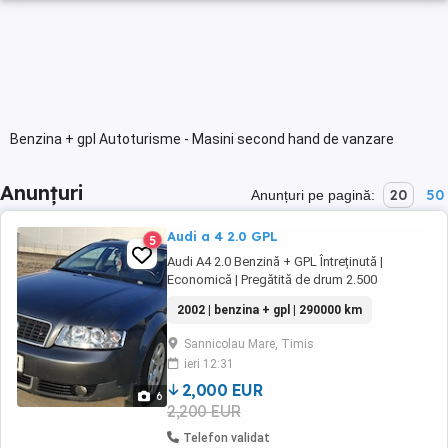
Benzina + gpl Autoturisme - Masini second hand de vanzare
Anunțuri
20
50
Anunțuri pe pagină:
Audi a 4 2.0 GPL
5
Audi A4 2.0 Benzină + GPL Întreținută |
Economică | Pregătită de drum 2.500
negociabil 298.000 km Vând Audi A4 2001,
2002 | benzina + gpl | 290000 km
motor 2.0 benzină + GPL, mașină fiabilă,
întreținută și foarte economică, ideală pentru
Sannicolau Mare, Timis
navetă sau utilizare zilnică. ( mici defecte
ieri 12:31
estetice) Stare tehnică: Motor perfect
funcțional ...
2,000 EUR
6
2,200 EUR
Telefon validat