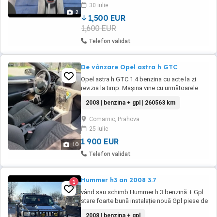
30 iulie
EPS, cutie manuala 5+1, volan reglabil ...
2
1,500 EUR
1,600 EUR
Telefon validat
De vânzare Opel astra h GTC
Opel astra h GTC 1.4 benzina cu acte la zi
revizia la timp. Mașina vine cu următoarele
dotări: pilot automat,senzori spate parcare.
2008 | benzina + gpl | 260563 km
senzori ploaie și lumina, oglinzi electrice,
geamuri electrice, oglinda retrovizoare
Comarnic, Prahova
antiorbire, o singura cheie, închidere
25 iulie
centralizata gpl omologat trebuie ...
1 900 EUR
10
Telefon validat
Hummer h3 an 2008 3.7
1
vând sau schimb Hummer h 3 benzină + Gpl
stare foarte bună instalație nouă Gpl piese de
schimb noi.
2008 | benzina + gpl