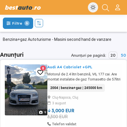
best
auto
.ro
Filtre
6
Benzina+gaz Autoturisme - Masini second hand de vanzare
Anunțuri
20
50
Anunțuri pe pagină:
Audi A4 Cabriolet +GPL
8
Motorul de 2.4 litri benzină, V6, 177 cai. Are
montat instalatie de gaz Tomasetto de 57litri
(din 2016) cu rezervor in locul rotii de rezerva,
2004 | benzina+gaz | 245000 km
omologata, trecuta in cartea masinii. Rulaj de
245000 km (in crestere) cu revizii la zi (filtre,
Cluj-Napoca, Cluj
ulei, antigel etc) inclusiv instalatia de gaz. Are
3 august
taxele la ...
3,000 EUR
9
3,300 EUR
Telefon validat