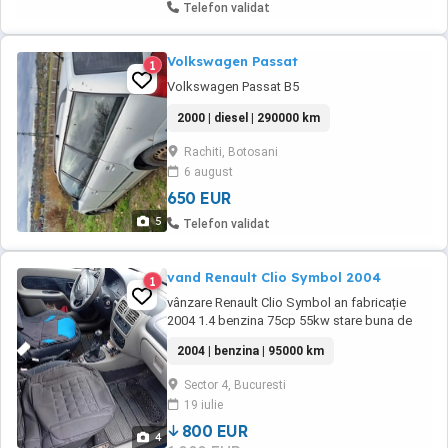
Telefon validat
Volkswagen Passat
1
Volkswagen Passat B5
2000 | diesel | 290000 km
Rachiti, Botosani
6 august
650 EUR
5
Telefon validat
vand Renault Clio Symbol 2004
1
vânzare Renault Clio Symbol an fabricație
2004 1.4 benzina 75cp 55kw stare buna de
funcționare. 95000 km reali
2004 | benzina | 95000 km
Sector 4, Bucuresti
19 iulie
800 EUR
4