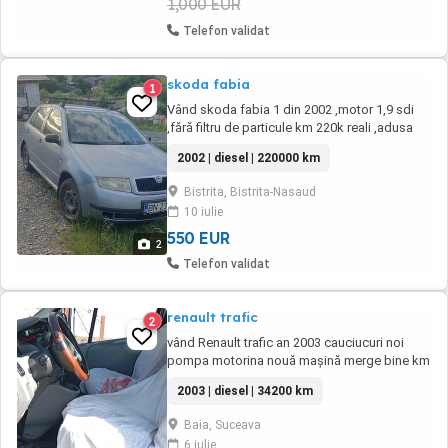
1,000 EUR
Telefon validat
skoda fabia
1
Vând skoda fabia 1 din 2002 ,motor 1,9 sdi
,fără filtru de particule km 220k reali ,adusa
din Austria și înmatriculată în ro acum 4 ani
2002 | diesel | 220000 km
singur proprietar. Motor și cutie top. Itp pana
în ianurie 2027. Masina merge super . Trebuie
Bistrita, Bistrita-Nasaud
putina atenție la exterior ( praguri și parbriz)
10 iulie
Preț 600e negociabil ...
550 EUR
2
Telefon validat
renault trafic
2
vând Renault trafic an 2003 cauciucuri noi
pompa motorina nouă mașină merge bine km
34200 telefon
2003 | diesel | 34200 km
Baia, Suceava
6 iulie