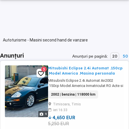
Autoturisme - Masini second hand de vanzare
Anunțuri
20
50
Anunțuri pe pagină:
Mitsubishi Eclipse 2.4i Automat .150cp
3
.Model America .Masina personala
Mitsubishi Eclipse 2.4i Automat An2002
.150cp Model America Inmatriculat RO Acte si
Fiscal la Zi Interior material curat Cutie
2002 | benzina | 118000 km
automata Navigatie DVD (aftermarket) Lipuri
praguri si bara Jante 17 aliag anvelope iarna
Timisoara, Timis
Fara rugina Mici imperfectiuni estetice
ieri 16:33
Functioneaza f.bine Accept unele variante ...
9
4,650 EUR
5,250 EUR