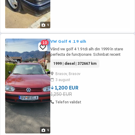
9
VW Golf 4 .1.9 alh
10
Vănd vw golf 4 1.9 tdi alh din 1999 în stare
perfecta de funcționare. Schinbat recent
praguri ,capotă ,aripi fata noi, chit
1999 | diesel | 372667 km
ambreaj,turbină,buji,pivoți, capete de bară,
reglat directie. Se vinde doar cu transcriere !
Brasov, Brasov
3 august
1,200 EUR
1,250 EUR
Telefon validat
9