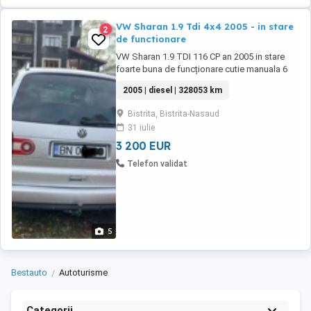
VW Sharan 1.9 Tdi 4x4 2005 - in stare
2
de functionare
VW Sharan 1.9 TDI 116 CP an 2005 in stare
foarte buna de funcționare cutie manuala 6
trepte 5 uși 7 locuri 4x4 funcțional perfect
2005 | diesel | 328053 km
climatrinic Încălzire în scaune Tempomat
funcțional ABS ESP înmatriculat Ro ITP valabil
Bistrita, Bistrita-Nasaud
până în octombrie 2026 Comenzi pe volan
31 iulie
Motor super funcțional Proiectoare ceata
Cârlig ...
3 200 EUR
Telefon validat
5
Bestauto
Autoturisme
Categorii