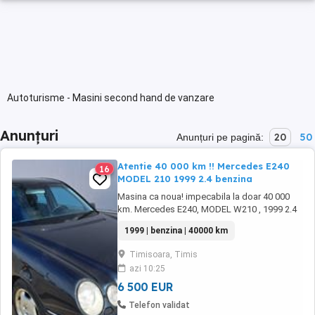
Autoturisme - Masini second hand de vanzare
Anunțuri
20
50
Anunțuri pe pagină:
Atentie 40 000 km !! Mercedes E240
16
MODEL 210 1999 2.4 benzina
Masina ca noua! impecabila la doar 40 000
km. Mercedes E240, MODEL W210 , 1999 2.4
benzina, manuala pret 6500 euro
1999 | benzina | 40000 km
Timisoara, Timis
azi 10:25
6 500 EUR
Telefon validat