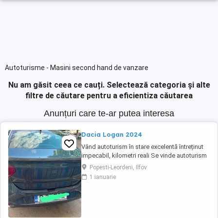
Autoturisme - Masini second hand de vanzare
Nu am găsit ceea ce cauți.
Selectează categoria și alte
filtre de căutare pentru a eficientiza căutarea
Anunțuri care te-ar putea interesa
Dacia Logan 2024
Vând autoturism în stare excelentă întreținut
impecabil, kilometri reali Se vinde autoturism
personal, foarte bine întreținut, folosit în
Popesti-Leordeni, Ilfov
principal pentru deplasări în afara
1 ianuarie
Bucureștiului. Mașina a fost ținută permanent
în parcare subterană, iar interiorul este
impecabil datorită huselor de protecție ...