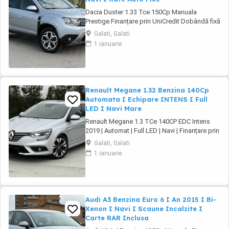
Dacia Duster 1.33 Tce 150Cp Manuala
Prestige Finanțare prin UniCredit Dobândă fixă
de la 7,9%* Rate fixe pe toată perioada
Galati, Galati
finanțării Aprobare rapidă Garanție inclusă
1 ianuarie
pentru autoturismele eligibile Transport la
domiciliu, în funcție de distanță Contactează-
ne pentru o ofertă de rate! Euro ...
Renault Megane 1.32 Benzina 140Cp
Automata I Echipare INTENS I Full
LED I Navi Mare
Renault Megane 1.3 TCe 140CP EDC Intens
2019 | Automat | Full LED | Navi | Finanțare prin
UniCredit Dobândă fixă de la 7,9%* Rate fixe
Galati, Galati
pe toată perioada finanțării Aprobare rapidă
1 ianuarie
Garanție inclusă pentru autoturismele eligibile
Transport la domiciliu, în funcție de distanță
Contactează-ne ...
Audi A3 Benzina Euro 6 I An 2015 I Bi-
Xenon I Navi I Scaune Incalzite I
Carte RAR Inclusa