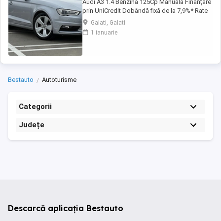
Audi A3 1.4 Benzina 125Cp Manuala Finanțare
prin UniCredit Dobândă fixă de la 7,9%* Rate
fixe pe toată perioada finanțării Aprobare
Galati, Galati
rapidă Garanție inclusă pentru autoturismele
1 ianuarie
eligibile Transport la domiciliu, în funcție de
distanță Contactează-ne pentru o ofertă de
rate! Carte ...
Bestauto
Autoturisme
Categorii
Județe
Descarcă aplicația Bestauto