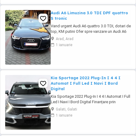
Audi A6 Limuzina 3.0 TDI DPF quattro
S tronic
Vand urgent Audi A6 quattro 3.0 TDI, dotari de
top, KM putini Ofer spre vanzare un Audi A6
importat personal din Germania in 2016
Arad, Arad
August, dotari de top, istoric revizii la zi ... km
1 ianuarie
in crestere ... In pret se ofera setul original de
jante pe 19 cu cauciucuri de vara. Covorase
cauciuc originale(le ...
Kia Sportage 2022 Plug-In I 4 4 I
Automat I Full Led I Navi I Bord
Digital
Kia Sportage 2022 Plug-In I 4 4 I Automat I Full
Led I Navi I Bord Digital Finanțare prin
UniCredit Dobândă fixă de la 7,9%* Rate fixe
Galati, Galati
pe toată perioada finanțării Aprobare rapidă
1 ianuarie
Garanție inclusă pentru autoturismele eligibile
Transport la domiciliu, în funcție de distanță
Contactează-ne ...