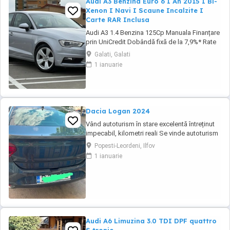
Audi A3 Benzina Euro 6 I An 2015 I Bi-
Xenon I Navi I Scaune Incalzite I
Carte RAR Inclusa
Audi A3 1.4 Benzina 125Cp Manuala Finanțare
prin UniCredit Dobândă fixă de la 7,9%* Rate
fixe pe toată perioada finanțării Aprobare
Galati, Galati
rapidă Garanție inclusă pentru autoturismele
1 ianuarie
eligibile Transport la domiciliu, în funcție de
distanță Contactează-ne pentru o ofertă de
rate! Carte ...
Dacia Logan 2024
Vând autoturism în stare excelentă întreținut
impecabil, kilometri reali Se vinde autoturism
personal, foarte bine întreținut, folosit în
Popesti-Leordeni, Ilfov
principal pentru deplasări în afara
1 ianuarie
Bucureștiului. Mașina a fost ținută permanent
în parcare subterană, iar interiorul este
impecabil datorită huselor de protecție ...
Audi A6 Limuzina 3.0 TDI DPF quattro