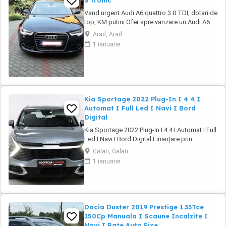
S tronic
Vand urgent Audi A6 quattro 3.0 TDI, dotari de
top, KM putini Ofer spre vanzare un Audi A6
importat personal din Germania in 2016
Arad, Arad
August, dotari de top, istoric revizii la zi ... km
1 ianuarie
in crestere ... In pret se ofera setul original de
jante pe 19 cu cauciucuri de vara. Covorase
cauciuc originale(le ...
Kia Sportage 2022 Plug-In I 4 4 I
Automat I Full Led I Navi I Bord
Digital
Kia Sportage 2022 Plug-In I 4 4 I Automat I Full
Led I Navi I Bord Digital Finanțare prin
UniCredit Dobândă fixă de la 7,9%* Rate fixe
Galati, Galati
pe toată perioada finanțării Aprobare rapidă
1 ianuarie
Garanție inclusă pentru autoturismele eligibile
Transport la domiciliu, în funcție de distanță
Contactează-ne ...
Dacia Duster 2019 Prestige 1.33Tce
150Cp Manuala I Scaune Incalzite I
Navi I Rate Auto Fixe