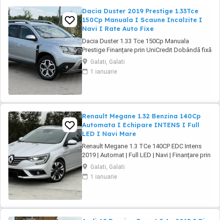
Dacia Duster 2019 Prestige 1.33Tce
150Cp Manuala I Scaune Incalzite I
Navi I Rate Auto Fixe
Dacia Duster 1.33 Tce 150Cp Manuala
Prestige Finanțare prin UniCredit Dobândă fixă
de la 7,9%* Rate fixe pe toată perioada
Galati, Galati
finanțării Aprobare rapidă Garanție inclusă
1 ianuarie
pentru autoturismele eligibile Transport la
domiciliu, în funcție de distanță Contactează-
ne pentru o ofertă de rate! Euro ...
Renault Megane 1.32 Benzina 140Cp
Automata I Echipare INTENS I Full
LED I Navi Mare
Renault Megane 1.3 TCe 140CP EDC Intens
2019 | Automat | Full LED | Navi | Finanțare prin
UniCredit Dobândă fixă de la 7,9%* Rate fixe
Galati, Galati
pe toată perioada finanțării Aprobare rapidă
1 ianuarie
Garanție inclusă pentru autoturismele eligibile
Transport la domiciliu, în funcție de distanță
Contactează-ne ...