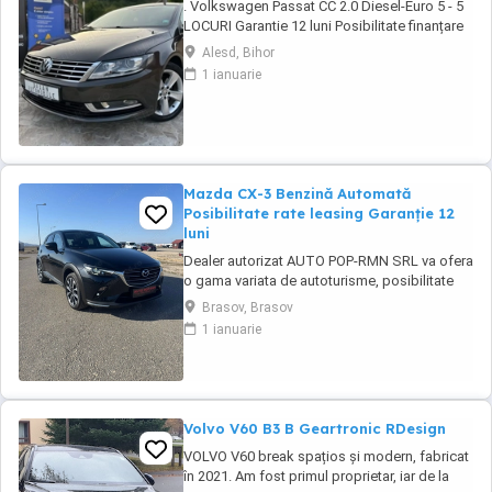
. Volkswagen Passat CC 2.0 Diesel-Euro 5 - 5
LOCURI Garantie 12 luni Posibilitate finanțare
persoane fizice juridice PREȚ: 10.950 ușor
Alesd, Bihor
negociabil -An:06.2014 -197.000 km (reali și
1 ianuarie
certificati) ...
Mazda CX-3 Benzină Automată
Posibilitate rate leasing Garanție 12
luni
Dealer autorizat AUTO POP-RMN SRL va ofera
o gama variata de autoturisme, posibilitate
test drive si comenzi. Va asteptam in parcul
Brasov, Brasov
nostru pentru vizionari. * Posibilitate finantare,
1 ianuarie
rate leasing Garantie 12 luni ####FINANTARE-
Persoane fizice-Persoane Juridice-Contracte
de munca in strainatate### ...
Volvo V60 B3 B Geartronic RDesign
VOLVO V60 break spațios și modern, fabricat
în 2021. Am fost primul proprietar, iar de la