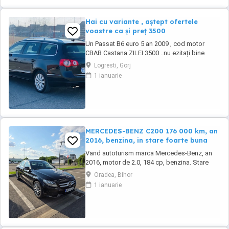
Hai cu variante , aștept ofertele
voastre ca și preț 3500
Un Passat B6 euro 5 an 2009 , cod motor
CBAB Castana ZILEI 3500 ..nu ezitați bine
întreținut schimburile făcute la zi nu mai
Logresti, Gorj
necesită nici o investiție , ți-ai luat doar cheia
1 ianuarie
și ai plecat la drum Ce i interesați să îmi lase
poze în mesaj pe wapp Mai multe detali le
discutăm la fața locului ...
MERCEDES-BENZ C200 176 000 km, an
2016, benzina, in stare foarte buna
Vand autoturism marca Mercedes-Benz, an
2016, motor de 2.0, 184 cp, benzina. Stare
tehnică și estetică bună, kilometri reali (
Oradea, Bihor
176000). O singură cheie. Tractiune spate.
1 ianuarie
Masina beneficiază de 2 seturi de anvelope
(vară iarnă), în condiții foarte bune, relativ
puțin uzate. Schimburile de ulei și întreținerea
...