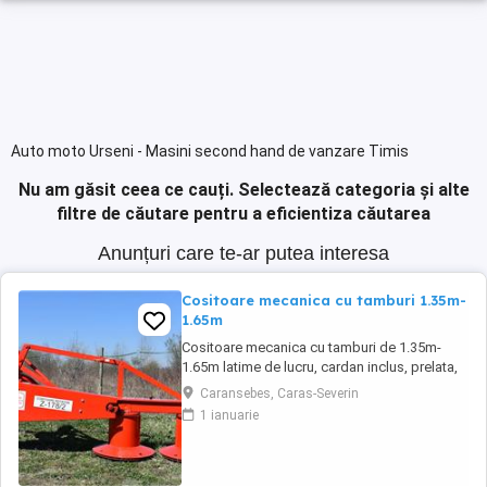
Auto moto Urseni - Masini second hand de vanzare Timis
Nu am găsit ceea ce cauți.
Selectează categoria și alte
filtre de căutare pentru a eficientiza căutarea
Anunțuri care te-ar putea interesa
Cositoare mecanica cu tamburi 1.35m-
1.65m
Cositoare mecanica cu tamburi de 1.35m-
1.65m latime de lucru, cardan inclus, prelata,
cheie de cutite Transport in toate judetele
Caransebes, Caras-Severin
1 ianuarie