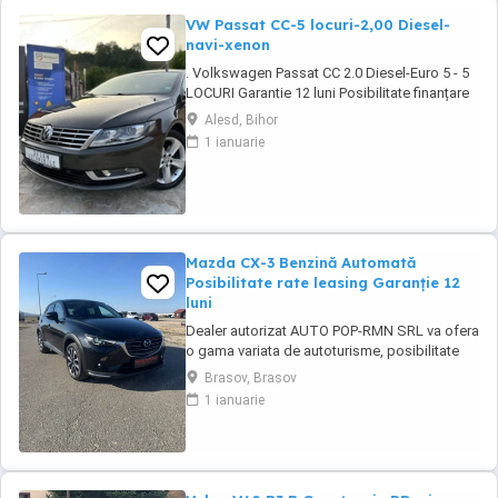
VW Passat CC-5 locuri-2,00 Diesel-
navi-xenon
. Volkswagen Passat CC 2.0 Diesel-Euro 5 - 5
LOCURI Garantie 12 luni Posibilitate finanțare
persoane fizice juridice PREȚ: 10.950 ușor
Alesd, Bihor
negociabil -An:06.2014 -197.000 km (reali și
1 ianuarie
certificati) ...
Mazda CX-3 Benzină Automată
Posibilitate rate leasing Garanție 12
luni
Dealer autorizat AUTO POP-RMN SRL va ofera
o gama variata de autoturisme, posibilitate
test drive si comenzi. Va asteptam in parcul
Brasov, Brasov
nostru pentru vizionari. * Posibilitate finantare,
1 ianuarie
rate leasing Garantie 12 luni ####FINANTARE-
Persoane fizice-Persoane Juridice-Contracte
de munca in strainatate### ...