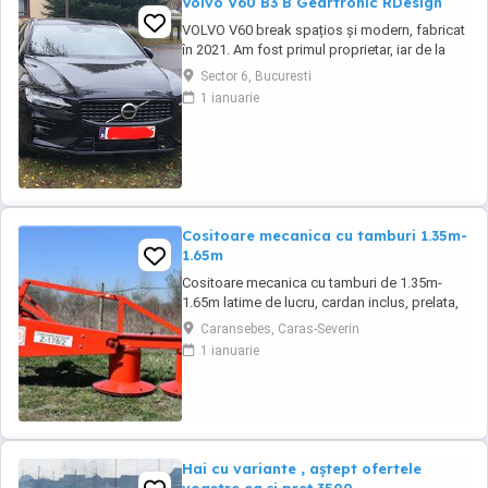
Volvo V60 B3 B Geartronic RDesign
VOLVO V60 break spațios și modern, fabricat
în 2021. Am fost primul proprietar, iar de la
înmatriculare (octombrie 2021) până la
Sector 6, Bucuresti
aducerea în România (iulie 2025) a rulat pe
1 ianuarie
autostrăzi în Belgia. Este o mașină
impecabilă, foarte silențioasă, oferă confort,
siguranță și tehnologie avansată. Modelul ...
Cositoare mecanica cu tamburi 1.35m-
1.65m
Cositoare mecanica cu tamburi de 1.35m-
1.65m latime de lucru, cardan inclus, prelata,
cheie de cutite Transport in toate judetele
Caransebes, Caras-Severin
1 ianuarie
Hai cu variante , aștept ofertele