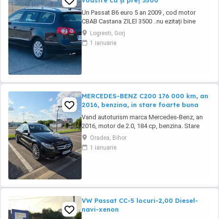
voastre ca și preț 3500
Un Passat B6 euro 5 an 2009 , cod motor
CBAB Castana ZILEI 3500 ..nu ezitați bine
întreținut schimburile făcute la zi nu mai
Logresti, Gorj
necesită nici o investiție , ți-ai luat doar cheia
1 ianuarie
și ai plecat la drum Ce i interesați să îmi lase
poze în mesaj pe wapp Mai multe detali le
discutăm la fața locului ...
MERCEDES-BENZ C200 176 000 km, an
2016, benzina, in stare foarte buna
Vand autoturism marca Mercedes-Benz, an
2016, motor de 2.0, 184 cp, benzina. Stare
tehnică și estetică bună, kilometri reali (
Oradea, Bihor
176000). O singură cheie. Tractiune spate.
1 ianuarie
Masina beneficiază de 2 seturi de anvelope
(vară iarnă), în condiții foarte bune, relativ
puțin uzate. Schimburile de ulei și întreținerea
...
VW Passat CC-5 locuri-2,00 Diesel-
navi-xenon