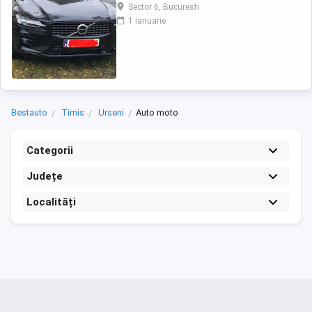
înmatriculare (octombrie 2021) până la
Sector 6, Bucuresti
aducerea în România (iulie 2025) a rulat pe
1 ianuarie
autostrăzi în Belgia. Este o mașină
impecabilă, foarte silențioasă, oferă confort,
siguranță și tehnologie avansată. Modelul ...
Bestauto
Timis
Urseni
Auto moto
Categorii
Județe
Localități