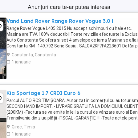
Anunțuri care te-ar putea interesa
Vand Land Rover Range Rover Vogue 3.0 l
Range Rover Vogue L405 2015 Nu accept schimburi cu hale etc.
Masina are TVA 100% deductibil Toate reviziile efectuate la Exclus
Auto Constanta Se ofera si set 4 anvelope de iarna Masina se afla 
Constanta KM : 149.792 Serie Sasiu : SALGA2KF7FA228601 Dotări 
care le văd cu certitudine: Exterior * ...
Constanta, Constanta
1 ianuarie
Kia Sportage 1.7 CRDI Euro 6
Parcul AUTO RCS TIMIȘOARA, Autorizat în comerțul cu autoturis
SECOND HAND IMPORT, - LIVRARE GRATUITĂ LA DOMICILIUL CLIEN
(200KM) -Factura se va emite în lei la cursul de vânzare euro al Ban
Transilvania din ziua plății -FISCAL -GARANȚIE !!! -Toate actele pent
înmatriculare definitivă în ...
Giroc, Timis
1 ianuarie