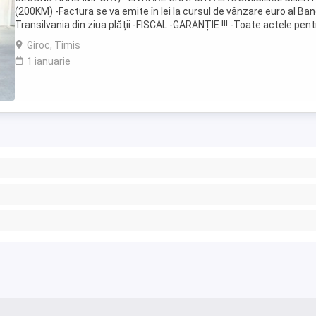
(200KM) -Factura se va emite în lei la cursul de vânzare euro al Ban
Transilvania din ziua plății -FISCAL -GARANȚIE !!! -Toate actele pent
înmatriculare definitivă în ...
Giroc, Timis
1 ianuarie