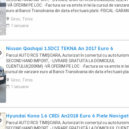
-VĂ OFERIM PE LOC : -Factura se va emite in lei la cursul de vanzar
euro al Bancii Transilvania din data efectuarii platii -FISCAL -GARAN
Toate actele in vederea înmatriculării ...
Giroc, Timis
1 ianuarie
Nissan Qashqai 1.5DCI TEKNA An 2017 Euro 6
Parcul AUTO RCS TIMIȘOARA, Autorizat în comerțul cu autoturis
SECOND HAND IMPORT, - LIVRARE GRATUITA LA DOMICILIUL
CLIENTULUI(200KM) -VĂ OFERIM PE LOC : -Factura se va emite in lei
cursul de vanzare euro al Bancii Transilvania din data efectuarii plat
FISCAL -GARANTIE -Toate actele in vederea ...
Giroc, Timis
1 ianuarie
Hyundai Kona 1.6 CRDi An2018 Euro 6 Piele Navigat
Parcul AUTO RCS TIMIȘOARA, Autorizat în comerțul cu autoturis
SECOND HAND IMPORT, - LIVRARE GRATUITĂ LA DOMICILIUL CLIEN