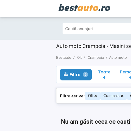
best
auto
.ro
Toate
Perso
Filtre
3
4
4
Auto moto Crampoia - Masini s
Bestauto
Olt
Crampoia
Auto moto
Toate
Pers
Filtre
3
4
Filtre active:
Olt
Crampoia
Nu am găsit ceea ce cauți