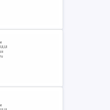
me
TULUI
cii
ru
me
ULUI