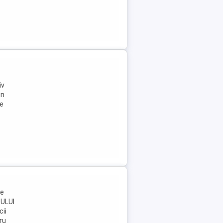
iv
in
pe
me
TULUI
cii
ru