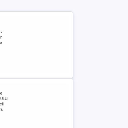
iv
in
pe
me
TULUI
cii
ru