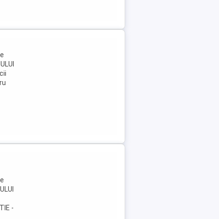
me
TULUI
cii
ru
me
ULUI
e
TIE -