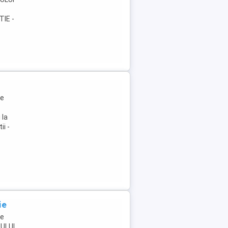
e
TIE -
me
 la
ii -
ie
me
TULUI