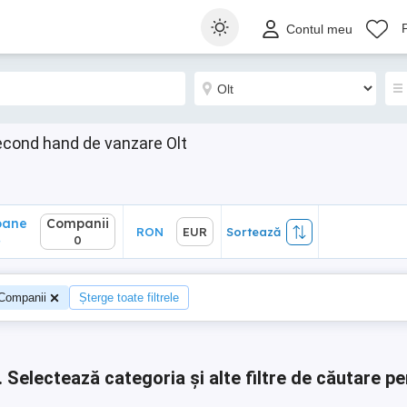
ane
Companii
RON
EUR
Sortează
Contul meu
0
econd hand de vanzare Olt
oane
Companii
RON
EUR
Sortează
4
0
Companii
Șterge toate filtrele
.
Selectează categoria și alte filtre de căutare pe