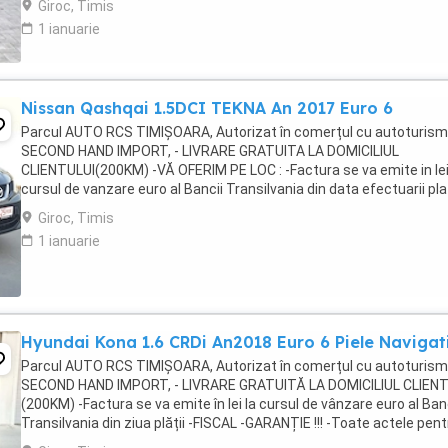
Giroc, Timis
1 ianuarie
Nissan Qashqai 1.5DCI TEKNA An 2017 Euro 6
Parcul AUTO RCS TIMIȘOARA, Autorizat în comerțul cu autoturis
SECOND HAND IMPORT, - LIVRARE GRATUITA LA DOMICILIUL
CLIENTULUI(200KM) -VĂ OFERIM PE LOC : -Factura se va emite in lei
cursul de vanzare euro al Bancii Transilvania din data efectuarii plat
FISCAL -GARANTIE -Toate actele in vederea ...
Giroc, Timis
1 ianuarie
Hyundai Kona 1.6 CRDi An2018 Euro 6 Piele Navigat
Parcul AUTO RCS TIMIȘOARA, Autorizat în comerțul cu autoturis
SECOND HAND IMPORT, - LIVRARE GRATUITĂ LA DOMICILIUL CLIEN
(200KM) -Factura se va emite în lei la cursul de vânzare euro al Ban
Transilvania din ziua plății -FISCAL -GARANȚIE !!! -Toate actele pent
înmatriculare definitivă în ...