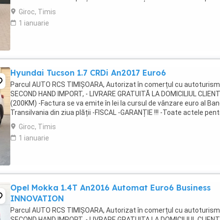
înmatriculare definitivă în ...
Giroc, Timis
1 ianuarie
Hyundai Tucson 1.7 CRDi An2017 Euro6
Parcul AUTO RCS TIMIȘOARA, Autorizat în comerțul cu autoturis
SECOND HAND IMPORT, - LIVRARE GRATUITĂ LA DOMICILIUL CLIEN
(200KM) -Factura se va emite în lei la cursul de vânzare euro al Ban
Transilvania din ziua plății -FISCAL -GARANȚIE !!! -Toate actele pent
înmatriculare definitivă în ...
Giroc, Timis
1 ianuarie
Opel Mokka 1.4T An2016 Automat Euro6 Business
INNOVATION
Parcul AUTO RCS TIMIȘOARA, Autorizat în comerțul cu autoturis
SECOND HAND IMPORT, - LIVRARE GRATUITA LA DOMICILIUL CLIENT