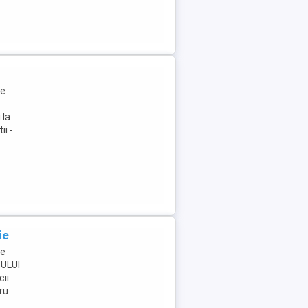
me
 la
ii -
ie
me
TULUI
cii
ru