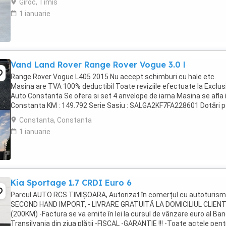
Giroc, Timis
1 ianuarie
Vand Land Rover Range Rover Vogue 3.0 l
Range Rover Vogue L405 2015 Nu accept schimburi cu hale etc.
Masina are TVA 100% deductibil Toate reviziile efectuate la Exclus
Auto Constanta Se ofera si set 4 anvelope de iarna Masina se afla 
Constanta KM : 149.792 Serie Sasiu : SALGA2KF7FA228601 Dotări 
care le văd cu certitudine: Exterior * ...
Constanta, Constanta
1 ianuarie
Kia Sportage 1.7 CRDI Euro 6
Parcul AUTO RCS TIMIȘOARA, Autorizat în comerțul cu autoturis
SECOND HAND IMPORT, - LIVRARE GRATUITĂ LA DOMICILIUL CLIEN
(200KM) -Factura se va emite în lei la cursul de vânzare euro al Ban
Transilvania din ziua plății -FISCAL -GARANȚIE !!! -Toate actele pent