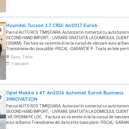
Hyundai Tucson 1.7 CRDi An2017 Euro6
Parcul AUTO RCS TIMIȘOARA, Autorizat în comerțul cu autoturis
SECOND HAND IMPORT, - LIVRARE GRATUITĂ LA DOMICILIUL CLIEN
(200KM) -Factura se va emite în lei la cursul de vânzare euro al Ban
Transilvania din ziua plății -FISCAL -GARANȚIE !!! -Toate actele pent
înmatriculare definitivă în ...
Giroc, Timis
1 ianuarie
Opel Mokka 1.4T An2016 Automat Euro6 Business
INNOVATION
Parcul AUTO RCS TIMIȘOARA, Autorizat în comerțul cu autoturis
SECOND HAND IMPORT, - LIVRARE GRATUITA LA DOMICILIUL CLIENT
-VĂ OFERIM PE LOC : -Factura se va emite in lei la cursul de vanzar
euro al Bancii Transilvania din data efectuarii platii -FISCAL -GARAN
Toate actele in vederea înmatriculării ...