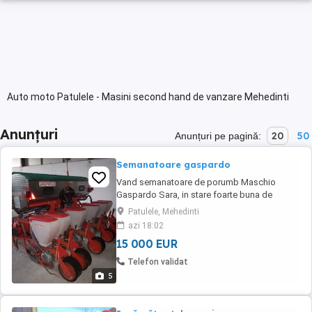
Auto moto Patulele - Masini second hand de vanzare Mehedinti
Anunțuri
20
50
Anunțuri pe pagină:
Semanatoare gaspardo
Vand semanatoare de porumb Maschio
Gaspardo Sara, in stare foarte buna de
functionare. Buncar de inox 1200 de litri. Un
Patulele, Mehedinti
set de discuri de porumb. Un set de discuri
azi 18:02
de floarea soarelui. Semanatoarea este
15 000 EUR
extensibila hidraulic. Senzori pe fiecare rand
in parte, cu monitor in cabina. An fabricatie
Telefon validat
2018. Mai ...
5