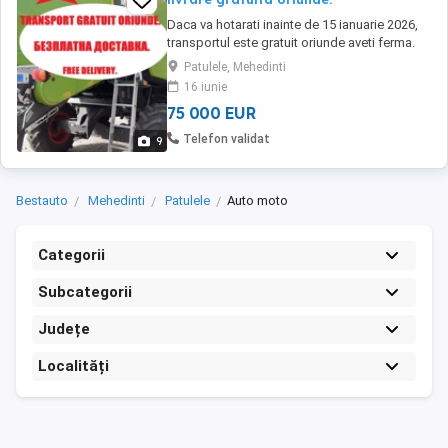
Daca va hotarati inainte de 15 ianuarie 2026,
transportul este gratuit oriunde aveti ferma.
Dupa 15 ianuarie, va mai pot oferi transport
Patulele, Mehedinti
gratuit doar cu planificare dupa 15 martie. De
16 iunie
vanzare Combina Claas Tucano 320 cu
75 000 EUR
aproape 2900 de ore. -Header Vario pentru
paioase cu latimea utila de lucru de 5,46 ...
Telefon validat
9
Bestauto
Mehedinti
Patulele
Auto moto
Categorii
Subcategorii
Județe
Localități