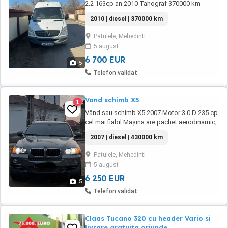
2.2 163cp an 2010 Tahograf 370000 km
Merge perfect nu necesită investiții pentru
2010 | diesel | 370000 km
detalii la telefon Schimb cu diferență din
partea dvs
Patulele, Mehedinti
5 august
6 700 EUR
5
Telefon validat
Vand schimb X5
1
Vând sau schimb X5 2007 Motor 3.0 D 235 cp
cel mai fiabil Mașina are pachet aerodinamic,
interior piele full electric, volan electric cu
2007 | diesel | 430000 km
comenzi și încălzire, scaune confort piele full
electrice, ac pe patru zone, încălzire
Patulele, Mehedinti
bancheta, coloană sonoră harman kardon,
5 august
evacuare inox cu finale akrapovic ...
6 250 EUR
5
Telefon validat
Claas Tucano 320 cu header Vario si
livrare gratuita oriunde.