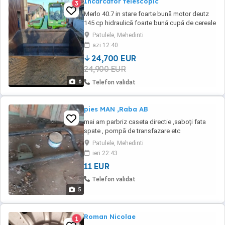
Incărcător telescopic
3
Merlo 40.7 in stare foarte bună motor deutz
145 cp hidraulică foarte bună cupă de cereale
și furci de paleți
Patulele, Mehedinti
azi 12:40
24,700 EUR
24,900 EUR
6
Telefon validat
pies MAN ,Raba AB
mai am parbriz caseta directie ,saboți fata
spate , pompă de transfazare etc
Patulele, Mehedinti
ieri 22:43
11 EUR
Telefon validat
5
Roman Nicolae
1