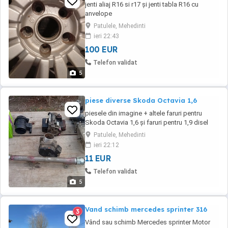
jenti aliaj R16 si r17 și jenti tabla R16 cu
anvelope
Patulele, Mehedinti
ieri 22:43
100 EUR
Telefon validat
5
piese diverse Skoda Octavia 1,6
piesele din imagine + altele faruri pentru
Skoda Octavia 1,6 și faruri pentru 1,9 disel
Patulele, Mehedinti
ieri 22:12
11 EUR
Telefon validat
5
Vand schimb mercedes sprinter 316
3
Vând sau schimb Mercedes sprinter Motor