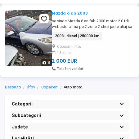
Mazda 6 an 2008
se vinde Mazda 6 an fab 2008 motor 2.0 tdi
webasto clima pe 2 zone 2 cheii jante aliaj sa
schimbat recent distributia filtre ulei anvelope
2008 | diesel | 250000 km
vara 2024 bara fata a fost schimbata aripa
dreapta fiscal pe loc itp valabil asigurare
Copaceni, Ilfov
valabila
13 iunie
2 000 EUR
5
Telefon validat
Bestauto
Ilfov
Copaceni
Auto moto
Categorii
Subcategorii
Județe
Localități