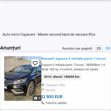
Auto moto Copaceni - Masini second hand de vanzare Ilfov
Anunțuri
20
50
Anunțuri pe pagină:
Renault espace 5 initiale paris 7 locuri
Espace V initiale paris 7 locuri, 180000km 1.6
disel 160 cp 4 control, vireaza roti spate
Navigatie, lumini ambientale, asistenta
2016 | diesel | 180000 km
parcare Pilot automat cu asistenta frinare
Scaune fata ful electric cu memorie si masaj
Copaceni, Ilfov
Incalzire scaune si bancheta Interior full piele
28 iulie
Parbriz, oglinzi si luneta incalzita Comenzi ...
11 500 EUR
9
Telefon validat