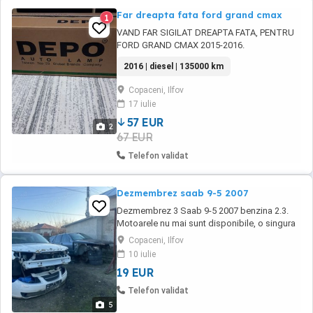
Far dreapta fata ford grand cmax
1
VAND FAR SIGILAT DREAPTA FATA, PENTRU
FORD GRAND CMAX 2015-2016.
2016 | diesel | 135000 km
Copaceni, Ilfov
17 iulie
57 EUR
2
67 EUR
Telefon validat
Dezmembrez saab 9-5 2007
Dezmembrez 3 Saab 9-5 2007 benzina 2.3.
Motoarele nu mai sunt disponibile, o singura
cutie de viteze automata disponibila. Multiple
Copaceni, Ilfov
piese disponibile, faruri cu xenon și led
10 iulie
recondiționate? Interior din piele în 2 culori.
19 EUR
Livrare prin easybox, Pallex pentru piese
voluminoase
Telefon validat
5