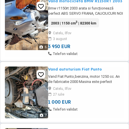
Vand motocicleta BMW R1150RT 2003
Bmw r1150rt 2003 arata si funcționează
perfect ABS SERVO FRANA, CAUCIUCURI NOI
2000KM, REVIZIILE FACUTE LA Mototehnica
3
2003 | 1150 cm
| 82300 km
reprezentantă BMW, facturi doveditoare, kit
ambreaj nou,nu necesita investiti, gata de
Catelu, Ilfov
drum, pret 3950 euro.
3 august
3 950 EUR
5
Telefon validat
Vand autoturism Fiat Punto
Vand Fiat Punto,benzina, motor 1250 cc. An
de fabricatie 2000 Masina este perfect
funtionala si gata de drum Kilometraj=59300
Catelu, Ilfov
Proprietar= unic proprietar Acte= ITP.
27 iulie
/ASIGURARE valabile la zi Pret= 1000 euro
1 000 EUR
Telefon validat
7