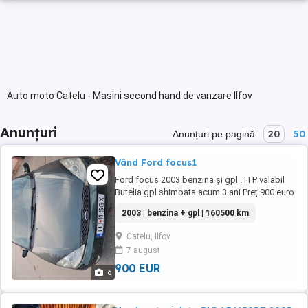
Auto moto Catelu - Masini second hand de vanzare Ilfov
Anunțuri
20
50
Anunțuri pe pagină:
Vând Ford focus1
Ford focus 2003 benzina și gpl . ITP valabil
Butelia gpl shimbata acum 3 ani Preț 900 euro
2003 | benzina + gpl | 160500 km
Catelu, Ilfov
7 august
900 EUR
6