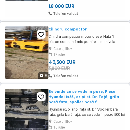
de service. Date tehnice: Prima înmatriculare:
...
18 000 EUR
Telefon validat
Cilindru compactor
Cilindru compactor motor diesel Hatz 1
piston consum f mic pornire la manivela
răcire pe aer stare f buna
Catelu, Ilfov
17 iulie
3,500 EUR
3,800 EUR
8
Telefon validat
Se vinde ce se vede in poze, Piese
Hyundai ix35, aripi st. Dr. Față, grila
bară fața, spoiler bară f
Hyundai ix35, aripi față st. Dr. Spoiler bara
fata, grila bară față, ce se vede in poze 500 lei
tote 0723770877
Catelu, Ilfov
16 iulie