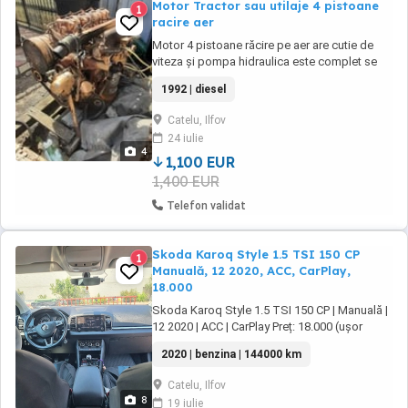
Motor Tractor sau utilaje 4 pistoane
1
racire aer
Motor 4 pistoane răcire pe aer are cutie de
viteza și pompa hidraulica este complet se
pornește jos tip belarus D37M la cerere trimit
1992 | diesel
video
Catelu, Ilfov
24 iulie
4
1,100 EUR
1,400 EUR
Telefon validat
Skoda Karoq Style 1.5 TSI 150 CP
1
Manuală, 12 2020, ACC, CarPlay,
18.000
Skoda Karoq Style 1.5 TSI 150 CP | Manuală |
12 2020 | ACC | CarPlay Preț: 18.000 (ușor
negociabil) Vând Skoda Karoq Style, prima
2020 | benzina | 144000 km
înmatriculare 12 2020, motorizare 1.5 TSI
benzină 150 CP, cutie de viteze manuală (6
Catelu, Ilfov
trepte), Euro 6, în stare foarte bună, cu istoric
8
19 iulie