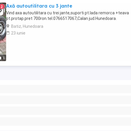
Axă autoutilitara cu 3 jante
2
Vind axa autoutilitara cu trei jante,suporti pt.lada remorca +teava
pt.protap.pret 700ron.tel.0766517067,Calan jud.Hunedoara.
Batiz, Hunedoara
23 iunie
1