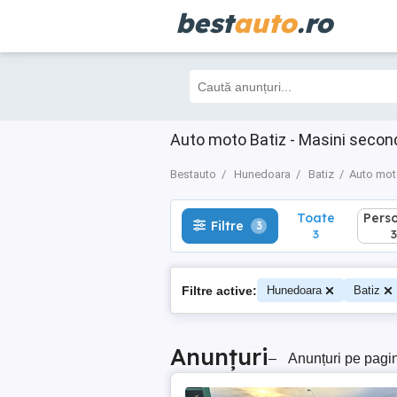
best
auto
.ro
Toate
Perso
Filtre
3
3
3
Auto moto Batiz - Masini seco
Bestauto
Hunedoara
Batiz
Auto mo
Toate
Pers
Filtre
3
3
3
Filtre active:
Hunedoara
Batiz
Anunțuri
–
Anunțuri pe pagi