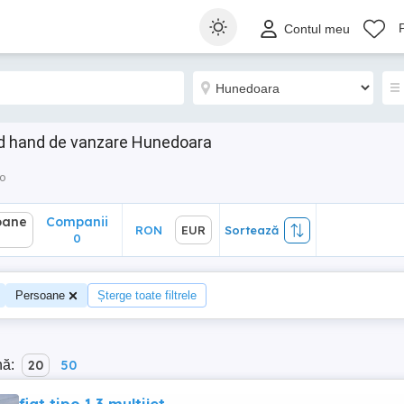
ane
Companii
RON
EUR
Sortează
Contul meu
0
nd hand de vanzare Hunedoara
to
oane
Companii
RON
EUR
Sortează
0
Persoane
Șterge toate filtrele
nă:
20
50