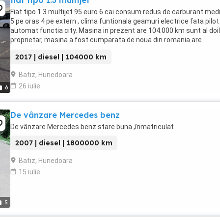
fiat tipo 1.3 multijet
Fiat tipo 1.3 multijet 95 euro 6 cai consum redus de carburant med
5 pe oras 4 pe extern , clima funtionala geamuri electrice fata pilot
automat functia city. Masina in prezent are 104.000 km sunt al doi
proprietar, masina a fost cumparata de noua din romania are
schimburile facute la 10.000km ...
2017 | diesel | 104000 km
Batiz, Hunedoara
26 iulie
6
De vânzare Mercedes benz
De vânzare Mercedes benz stare buna ,înmatriculat
2007 | diesel | 1800000 km
Batiz, Hunedoara
15 iulie
5