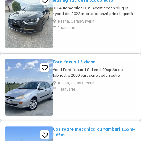
leasing sau cash 31000 euro
DS Automobiles DS9 Acest sedan plug-in
hybrid din 2022 impresionează prin eleganță,
tehnologie avansată și confort de top.
Resita, Caras-Severin
Vehiculul se remarcă prin dotări premium și o
1 ianuarie
experiență de condus rafinată, fiind potrivit
pentru cei care apreciază luxul și siguranța la
drum. Culoare neagră, cu interior ...
Ford focus 1.8 diesel
Vand Ford focus 1.8 diesel 90cp An de
fabricatie 2000 caroserie sedan cutie
manuala in cinci viteze Kilometraj 258.587 km,
Resita, Caras-Severin
reali. Se poate trimite in privat raport
1 ianuarie
carvetical. Proprietar din anul 2017. Interior
curat, prezinta urme de uzura specifice
varstei.Clima nu funcționează. -Inchidere
centralizata -Geamuri ...
Cositoare mecanica cu tamburi 1.35m-
1.65m