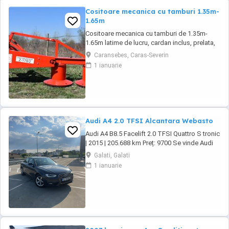
Cositoare mecanica cu tamburi 1.35m-
1.65m
Cositoare mecanica cu tamburi de 1.35m-
1.65m latime de lucru, cardan inclus, prelata,
cheie de cutite Transport in toate judetele
Caransebes, Caras-Severin
1 ianuarie
Audi A4 2.0 TFSI Alcantara Webasto
Audi A4 B8.5 Facelift 2.0 TFSI Quattro S tronic
| 2015 | 205.688 km Preț: 9700 Se vinde Audi
A4 B8.5 Facelift, an fabricație 2015, motor 2.0
Galati, Galati
TFSI benzină, cutie automată S tronic și
1 ianuarie
tracțiune Quattro. Mașina este într-o stare
foarte bună, întreținută și gata de drum. Date
tehnice: * An fabricație: ...