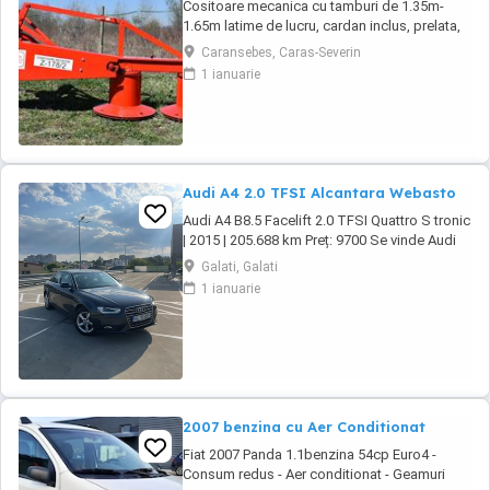
Cositoare mecanica cu tamburi de 1.35m-
1.65m latime de lucru, cardan inclus, prelata,
cheie de cutite Transport in toate judetele
Caransebes, Caras-Severin
1 ianuarie
Audi A4 2.0 TFSI Alcantara Webasto
Audi A4 B8.5 Facelift 2.0 TFSI Quattro S tronic
| 2015 | 205.688 km Preț: 9700 Se vinde Audi
A4 B8.5 Facelift, an fabricație 2015, motor 2.0
Galati, Galati
TFSI benzină, cutie automată S tronic și
1 ianuarie
tracțiune Quattro. Mașina este într-o stare
foarte bună, întreținută și gata de drum. Date
tehnice: * An fabricație: ...
2007 benzina cu Aer Conditionat
Fiat 2007 Panda 1.1benzina 54cp Euro4 -
Consum redus - Aer conditionat - Geamuri