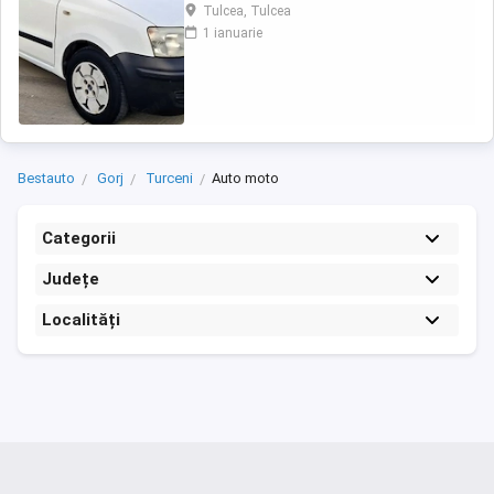
electrice - Oglinzile reglabile - Sistem ftanare
Tulcea, Tulcea
ABS - Airbaguri frontale - Radio CD cu MP3 -
1 ianuarie
Anvelope de iarna M+S - Portbagaj foarte
incapator - Rulaj certificabil 181.518 km #
Motorizare fiabila in 4 cilindri Autoturism ...
Bestauto
Gorj
Turceni
Auto moto
Categorii
Județe
Localități