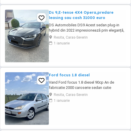
Ds 9,E-tense 4X4 Opera,predare
leasing sau cash 31000 euro
DS Automobiles DS9 Acest sedan plug-in
hybrid din 2022 impresionează prin eleganță,
tehnologie avansată și confort de top.
Resita, Caras-Severin
Vehiculul se remarcă prin dotări premium și o
1 ianuarie
experiență de condus rafinată, fiind potrivit
pentru cei care apreciază luxul și siguranța la
drum. Culoare neagră, cu interior ...
Ford focus 1.8 diesel
Vand Ford focus 1.8 diesel 90cp An de
fabricatie 2000 caroserie sedan cutie
manuala in cinci viteze Kilometraj 258.587 km,
Resita, Caras-Severin
reali. Se poate trimite in privat raport
1 ianuarie
carvetical. Proprietar din anul 2017. Interior
curat, prezinta urme de uzura specifice
varstei.Clima nu funcționează. -Inchidere
centralizata -Geamuri ...