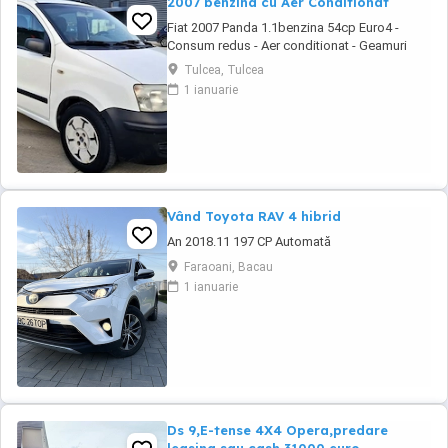
2007 benzina cu Aer Conditionat
Fiat 2007 Panda 1.1benzina 54cp Euro4 -
Consum redus - Aer conditionat - Geamuri
electrice - Oglinzile reglabile - Sistem ftanare
Tulcea, Tulcea
ABS - Airbaguri frontale - Radio CD cu MP3 -
1 ianuarie
Anvelope de iarna M+S - Portbagaj foarte
incapator - Rulaj certificabil 181.518 km #
Motorizare fiabila in 4 cilindri Autoturism ...
Vând Toyota RAV 4 hibrid
An 2018.11 197 CP Automată
Faraoani, Bacau
1 ianuarie
Ds 9,E-tense 4X4 Opera,predare