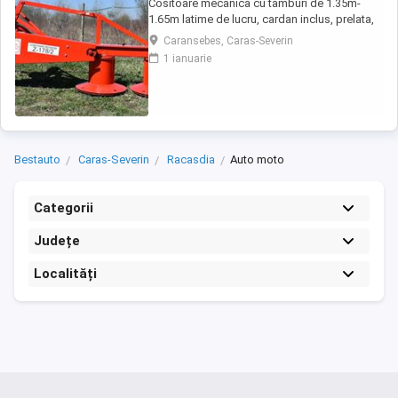
Cositoare mecanica cu tamburi de 1.35m-
1.65m latime de lucru, cardan inclus, prelata,
cheie de cutite Transport in toate judetele
Caransebes, Caras-Severin
1 ianuarie
Bestauto
Caras-Severin
Racasdia
Auto moto
Categorii
Județe
Localități