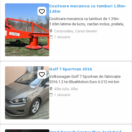
Cositoare mecanica cu tamburi 1.35m-
1.65m
Cositoare mecanica cu tamburi de 1.35m-
1.65m latime de lucru, cardan inclus, prelata,
cheie de cutite Transport in toate judetele
Caransebes, Caras-Severin
1 ianuarie
Golf 7 Sportvan 2016
Volkswagen Golf 7 Sportvan An fabricație
2016 1.2 tsi BlueMotion Euro 6 212 mii km
reali, carte service etc. Import Germania TEL.
Alba Iulia, Alba
1 ianuarie