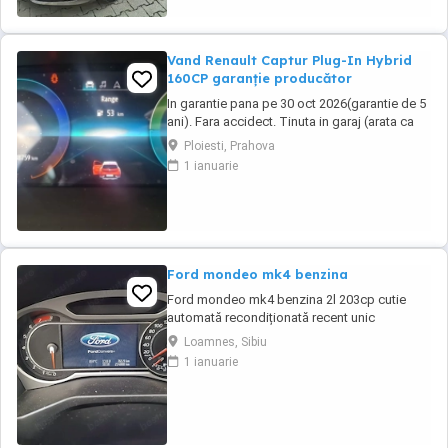
Vand Renault Captur Plug-In Hybrid
160CP garanție producător
In garantie pana pe 30 oct 2026(garantie de 5
ani). Fara accidect. Tinuta in garaj (arata ca
noua, nu are zgarieturi). Folosita doar la
Ploiesti, Prahova
naveta(30km zilnic). Nu are urme de uzura,
1 ianuarie
placutele si discurile nu sunt deloc uzate
datarita sistemului de franare regenerativa.
Masina are foarte multe dotari suplimentare ...
Ford mondeo mk4 benzina
Ford mondeo mk4 benzina 2l 203cp cutie
automată recondiționată recent unic
proprietar estetic 8 10 cu mici defecte
Loamnes, Sibiu
specifice vârstei cutia dotări toate funcționale
1 ianuarie
se oferă fiscal preț negociabil pentru mai
multe detalii la telefon sau mesaj locația este
Marghita județul Bihor se oferă fiscal s-au ...