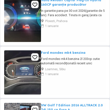
Vand Renault Captur Plug-In Hybrid
160CP garanție producător
In garantie pana pe 30 oct 2026(garantie de 5
ani). Fara accidect. Tinuta in garaj (arata ca
noua, nu are zgarieturi). Folosita doar la
Ploiesti, Prahova
naveta(30km zilnic). Nu are urme de uzura,
1 ianuarie
placutele si discurile nu sunt deloc uzate
datarita sistemului de franare regenerativa.
Masina are foarte multe dotari suplimentare ...
Ford mondeo mk4 benzina
Ford mondeo mk4 benzina 2l 203cp cutie
automată recondiționată recent unic
proprietar estetic 8 10 cu mici defecte
Loamnes, Sibiu
specifice vârstei cutia dotări toate funcționale
1 ianuarie
se oferă fiscal preț negociabil pentru mai
multe detalii la telefon sau mesaj locația este
Marghita județul Bihor se oferă fiscal s-au ...
VW Golf 7 Edition 2016 ALLTRACK 2.0
Tdi 150 cp Euro 6