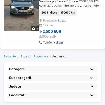
Volkswagen Passat B6 break 2008 DSG 170
cp in stare buna , intretinere la zi , cutie motor
impecabile, fiscal pe loc . pret negociabil
2008 | diesel | 350000 km
dupa vizionare. schimb doar cu atv sau 4x4
Bulgaria !
Pogoanele, Buzau
19 iunie
5
2,500 EUR
3,000 EUR
Telefon validat
Bestauto
Buzau
Pogoanele
Auto moto
Categorii
Subcategorii
Județe
Localități