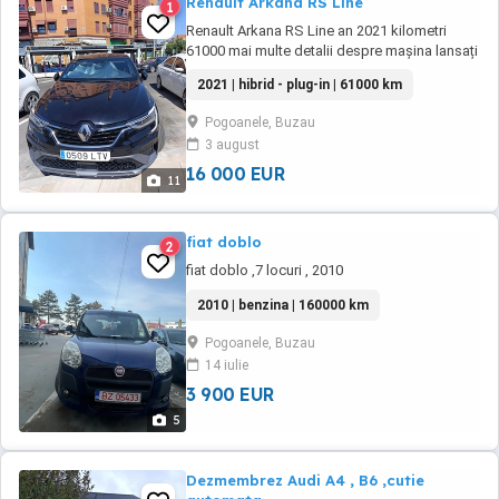
Renault Arkana RS Line
1
Renault Arkana RS Line an 2021 kilometri
61000 mai multe detalii despre mașina lansați
mesaj
2021 | hibrid - plug-in | 61000 km
Pogoanele, Buzau
3 august
16 000 EUR
11
fiat doblo
2
fiat doblo ,7 locuri , 2010
2010 | benzina | 160000 km
Pogoanele, Buzau
14 iulie
3 900 EUR
5
Dezmembrez Audi A4 , B6 ,cutie