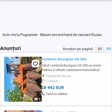
Auto moto Pogoanele - Masini second hand de vanzare Buzau
Anunțuri
20
50
Anunțuri pe pagină:
Combina Bourgoin GX 300
Vând combină Bourgoin GX 300 cu motor
Perkins 6 cilindri, transmisie hidrostatică
dotată cu tocător, regim de lucru trei rânduri,
Pogoanele, Buzau
cu buncăr de trei tone, în perfectă stare de
6 august
funcționare.
18 442 EUR
Telefon validat
7