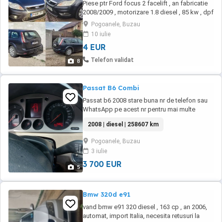
Piese ptr Ford focus 2 facelift , an fabricatie
2008/2009 , motorizare 1.8 diesel , 85 kw , dpf
, volan stanga , plansa bord conversie . Bari
Pogoanele, Buzau
fata si spate /radiatoare de AC si motor
10 iulie
/alternator/electromotor /faruri /stopuri
4 EUR
/parbriz /luneta /elemente de caroserie (usi,
capota etc ) /geamuri electrice ...
Telefon validat
8
Passat B6 Combi
Passat b6 2008 stare buna nr de telefon sau
WhatsApp pe acest nr pentru mai multe
detalii sunați.
2008 | diesel | 258607 km
Pogoanele, Buzau
3 iulie
3 700 EUR
5
Bmw 320d e91
vand bmw e91 320 diesel , 163 cp , an 2006,
automat, import Italia, necesita retusuri la