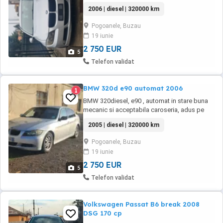
interior, motor, cutie ok . pret negociabil dupa
2006 | diesel | 320000 km
vizionare sau schimb cu atv sau 4x4 Bulgaria.
Pogoanele, Buzau
19 iunie
2 750 EUR
5
Telefon validat
BMW 320d e90 automat 2006
1
BMW 320diesel, e90 , automat in stare buna
mecanic si acceptabila caroseria, adus pe
roti din Italia, naigatie touchscreen, interior
2005 | diesel | 320000 km
ingrijit. Nu s-au scos numere rosii, pret
negociabil dupa vizionare. schimb doar cu
Pogoanele, Buzau
atv sau 4x4 Bulgaria !
19 iunie
2 750 EUR
5
Telefon validat
Volkswagen Passat B6 break 2008
DSG 170 cp