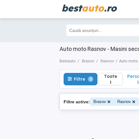
best
auto
.ro
Toate
Perso
Filtre
3
1
1
Auto moto Rasnov - Masini sec
Bestauto
Brasov
Rasnov
Auto moto
Toate
Pers
Filtre
3
1
1
Filtre active:
Brasov
Rasnov