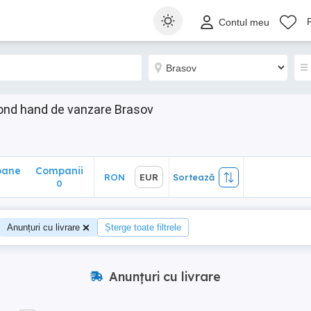
ane
Companii
RON
EUR
Sortează
Contul meu
0
ond hand de vanzare Brasov
oane
Companii
RON
EUR
Sortează
0
Anunțuri cu livrare
Șterge toate filtrele
Anunțuri cu livrare