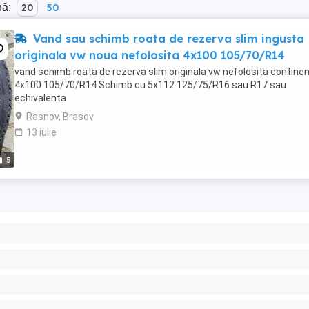
nă:
20
50
Vand sau schimb roata de rezerva slim ingusta
originala vw noua nefolosita 4x100 105/70/R14
vand schimb roata de rezerva slim originala vw nefolosita continen
4x100 105/70/R14 Schimb cu 5x112 125/75/R16 sau R17 sau
echivalenta
Rasnov, Brasov
13 iulie
5