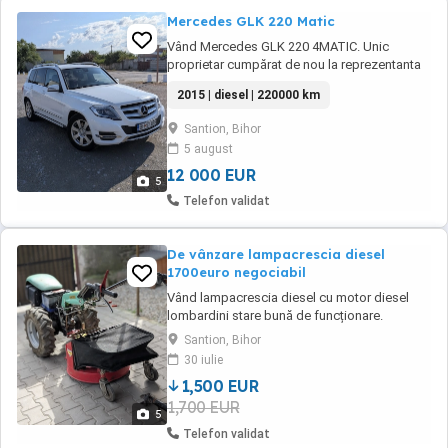
Mercedes GLK 220 Matic
Vând Mercedes GLK 220 4MATIC. Unic
proprietar cumpărat de nou la reprezentanta
in Romania. An fabricație 2015 state perfecta
2015 | diesel | 220000 km
cu revizie făcut la reprezentanta inclusiv ulei
cutie viteze climă încălzire scaune geamuri
Santion, Bihor
electrice fata spate senzori parcare 4 4 .
5 august
Consum mic. Pentru alte informații vă rog ...
12 000 EUR
5
Telefon validat
De vânzare lampacrescia diesel
1700euro negociabil
Vând lampacrescia diesel cu motor diesel
lombardini stare bună de funcționare.
Cauciucuri bune pornește la cheie sau
Santion, Bihor
demaro fără scurgeri defecte ascunse 10 Cp
30 iulie
160 kg diferențial 4 viteze înainte plus
1,500 EUR
mansalier. Are remorcă tun zăpadă și coasă
1,700 EUR
5
Telefon validat