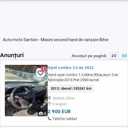
Auto moto Santion - Masini second hand de vanzare Bihor
Anunțuri
20
50
Anunțuri pe pagină:
Opel combo 1.3 an 2013
1
Vand opel combo 1.3,66kw,90cai,euro 5 an
fabricație 2013.Pret 2900 eur.tel
2013 | diesel | 335241 km
Santion, Bihor
6 august
2 900 EUR
8
Telefon validat