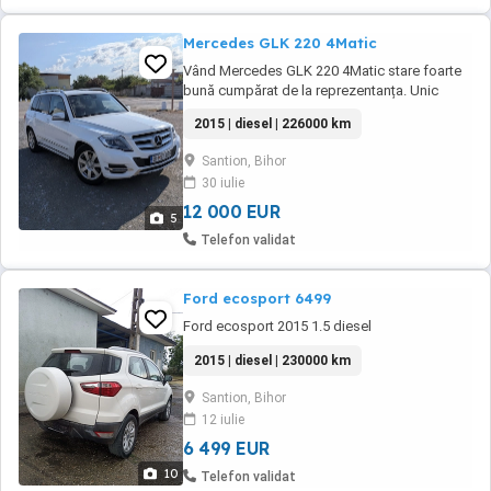
Mercedes GLK 220 4Matic
Vând Mercedes GLK 220 4Matic stare foarte
bună cumpărat de la reprezentanța. Unic
proprietar. Revizie făcute la Mercedes. Servis
2015 | diesel | 226000 km
făcut recent ulei filtre inclusiv în cutia de
viteze. Are multe dotări climă pe zone
Santion, Bihor
geamuri electrice fata spate senzori parcare
30 iulie
faruri reglabile automat și multe altele.
12 000 EUR
5
Telefon validat
Ford ecosport 6499
Ford ecosport 2015 1.5 diesel
2015 | diesel | 230000 km
Santion, Bihor
12 iulie
6 499 EUR
10
Telefon validat