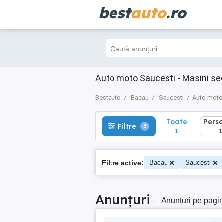
best
auto
.ro
Toate
Perso
Filtre
3
1
1
Auto moto Saucesti - Masini s
Bestauto
Bacau
Saucesti
Auto mot
Toate
Pers
Filtre
3
1
1
Filtre active:
Bacau
Saucesti
Anunțuri
–
Anunțuri pe pagi