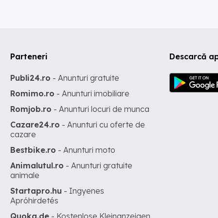
Parteneri
Descarcă ap
Publi24.ro
- Anunturi gratuite
Romimo.ro
- Anunturi imobiliare
Romjob.ro
- Anunturi locuri de munca
Cazare24.ro
- Anunturi cu oferte de
cazare
Bestbike.ro
- Anunturi moto
Animalutul.ro
- Anunturi gratuite
animale
Startapro.hu
- Ingyenes
Apróhirdetés
Quoka.de
- Kostenlose Kleinanzeigen