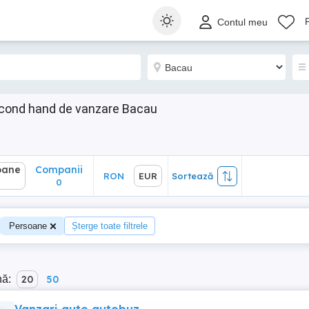
ane
Companii
RON
EUR
Sortează
Contul meu
0
econd hand de vanzare Bacau
o
oane
Companii
RON
EUR
Sortează
0
Persoane
Șterge toate filtrele
nă:
20
50