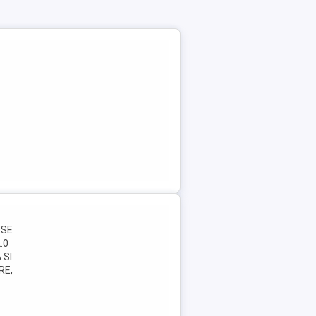
ESE
.0
 SI
RE,