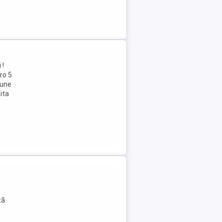
 !
ro 5
iune
ita
c
tă