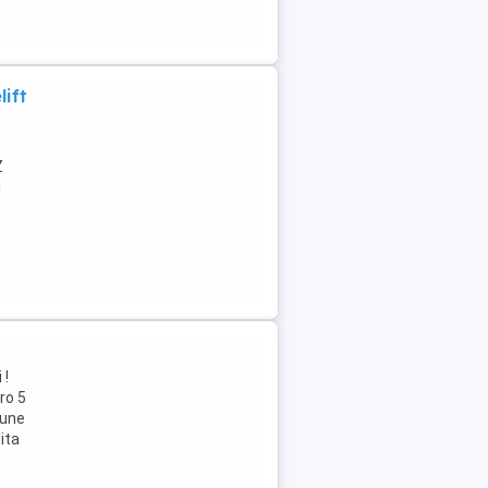
ift
Z
l
 !
ro 5
iune
ita