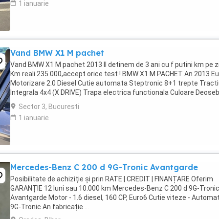
1 ianuarie
Vand BMW X1 M pachet
Vand BMW X1 M pachet 2013 Il detinem de 3 ani cu f putini km pe zi
Km reali 235.000,accept orice test ! BMW X1 M PACHET An 2013 Eu
Motorizare 2.0 Diesel Cutie automata Steptronic 8+1 trepte Tract
Integrala 4x4 (X DRIVE) Trapa electrica functionala Culoare Deoseb
...
Sector 3, Bucuresti
1 ianuarie
Mercedes-Benz C 200 d 9G-Tronic Avantgarde
Posibilitate de achiziție și prin RATE | CREDIT | FINANȚARE Oferim
GARANȚIE 12 luni sau 10.000 km Mercedes-Benz C 200 d 9G-Troni
Avantgarde Motor - 1.6 diesel, 160 CP, Euro6 Cutie viteze - Automa
9G-Tronic An fabricație ...