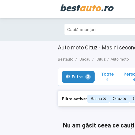
best
auto
.ro
Toate
Perso
Filtre
3
4
4
Auto moto Oituz - Masini seco
Bestauto
Bacau
Oituz
Auto moto
Toate
Pers
Filtre
3
4
Filtre active:
Bacau
Oituz
C
Nu am găsit ceea ce cauți