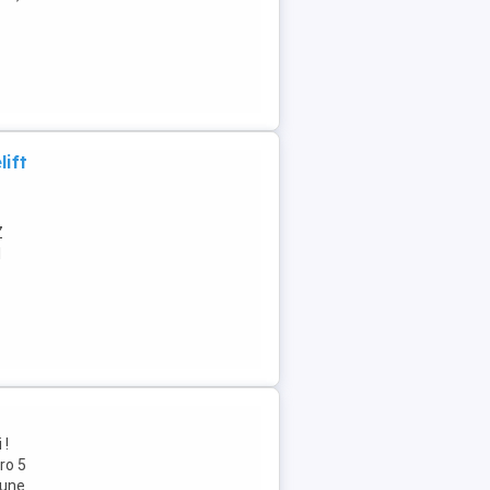
ift
Z
l
 !
ro 5
iune