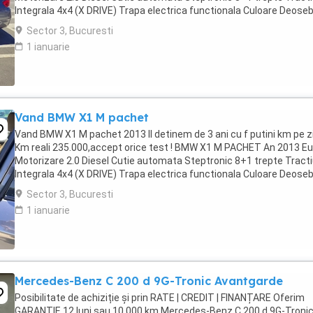
Integrala 4x4 (X DRIVE) Trapa electrica functionala Culoare Deoseb
...
Sector 3, Bucuresti
1 ianuarie
Vand BMW X1 M pachet
Vand BMW X1 M pachet 2013 Il detinem de 3 ani cu f putini km pe zi
Km reali 235.000,accept orice test ! BMW X1 M PACHET An 2013 Eu
Motorizare 2.0 Diesel Cutie automata Steptronic 8+1 trepte Tract
Integrala 4x4 (X DRIVE) Trapa electrica functionala Culoare Deoseb
...
Sector 3, Bucuresti
1 ianuarie
Mercedes-Benz C 200 d 9G-Tronic Avantgarde
Posibilitate de achiziție și prin RATE | CREDIT | FINANȚARE Oferim
GARANȚIE 12 luni sau 10.000 km Mercedes-Benz C 200 d 9G-Troni