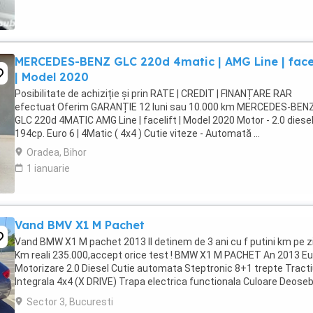
MERCEDES-BENZ GLC 220d 4matic | AMG Line | facel
| Model 2020
Posibilitate de achiziție și prin RATE | CREDIT | FINANȚARE RAR
efectuat Oferim GARANȚIE 12 luni sau 10.000 km MERCEDES-BEN
GLC 220d 4MATIC AMG Line | facelift | Model 2020 Motor - 2.0 diese
194cp. Euro 6 | 4Matic ( 4x4 ) Cutie viteze - Automată ...
Oradea, Bihor
1 ianuarie
Vand BMV X1 M Pachet
Vand BMW X1 M pachet 2013 Il detinem de 3 ani cu f putini km pe zi
Km reali 235.000,accept orice test ! BMW X1 M PACHET An 2013 Eu
Motorizare 2.0 Diesel Cutie automata Steptronic 8+1 trepte Tract
Integrala 4x4 (X DRIVE) Trapa electrica functionala Culoare Deoseb
...
Sector 3, Bucuresti