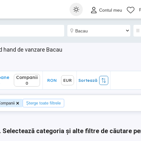
ane
Companii
RON
EUR
Sortează
Contul meu
0
nd hand de vanzare Bacau
oane
Companii
RON
EUR
Sortează
4
0
ompanii
Șterge toate filtrele
.
Selectează categoria și alte filtre de căutare pe