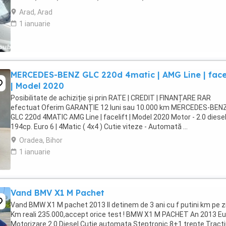
ELECTROMOTOARE ETC
Arad, Arad
1 ianuarie
MERCEDES-BENZ GLC 220d 4matic | AMG Line | facel
| Model 2020
Posibilitate de achiziție și prin RATE | CREDIT | FINANȚARE RAR
efectuat Oferim GARANȚIE 12 luni sau 10.000 km MERCEDES-BEN
GLC 220d 4MATIC AMG Line | facelift | Model 2020 Motor - 2.0 diese
194cp. Euro 6 | 4Matic ( 4x4 ) Cutie viteze - Automată ...
Oradea, Bihor
1 ianuarie
Vand BMV X1 M Pachet
Vand BMW X1 M pachet 2013 Il detinem de 3 ani cu f putini km pe zi
Km reali 235.000,accept orice test ! BMW X1 M PACHET An 2013 Eu
Motorizare 2.0 Diesel Cutie automata Steptronic 8+1 trepte Tract