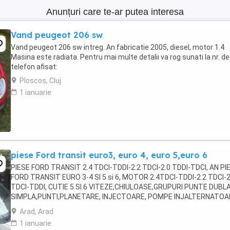
Anunțuri care te-ar putea interesa
Vand peugeot 206 sw
Vand peugeot 206 sw intreg. An fabricatie 2005, diesel, motor 1.4
Masina este radiata. Pentru mai multe detalii va rog sunati la nr. de
telefon afisat:
Ploscos, Cluj
1 ianuarie
piese Ford transit euro3, euro 4, euro 5,euro 6
PIESE FORD TRANSIT 2.4 TDCI-TDDI-2.2 TDCI-2.0 TDDI-TDCI, AN PI
FORD TRANSIT EURO 3-4 SI 5 si 6, MOTOR 2.4TDCI-TDDI-2.2 TDCI-2
TDCI-TDDI, CUTIE 5 SI 6 VITEZE,CHIULOASE,GRUPURI PUNTE DUBLA
SIMPLA,PUNTI,PLANETARE, INJECTOARE, POMPE INJALTERNATOA
ELECTROMOTOARE ETC
Arad, Arad
1 ianuarie