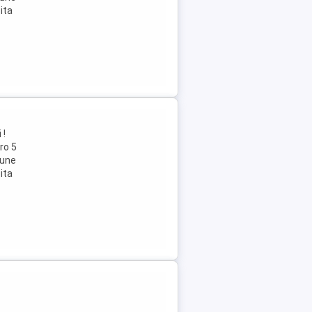
ita
 !
ro 5
iune
ita
c