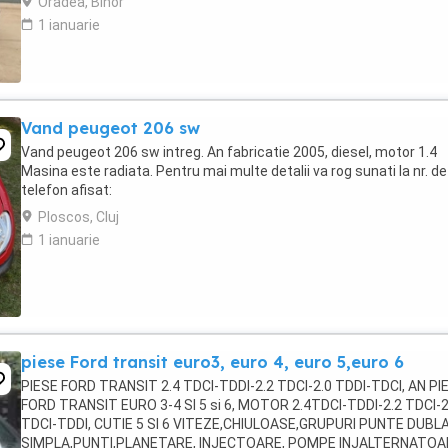
Oradea, Bihor
1 ianuarie
Vand peugeot 206 sw
Vand peugeot 206 sw intreg. An fabricatie 2005, diesel, motor 1.4
Masina este radiata. Pentru mai multe detalii va rog sunati la nr. de
telefon afisat:
Ploscos, Cluj
1 ianuarie
piese Ford transit euro3, euro 4, euro 5,euro 6
PIESE FORD TRANSIT 2.4 TDCI-TDDI-2.2 TDCI-2.0 TDDI-TDCI, AN PI
FORD TRANSIT EURO 3-4 SI 5 si 6, MOTOR 2.4TDCI-TDDI-2.2 TDCI-2
TDCI-TDDI, CUTIE 5 SI 6 VITEZE,CHIULOASE,GRUPURI PUNTE DUBLA
SIMPLA,PUNTI,PLANETARE, INJECTOARE, POMPE INJALTERNATOA