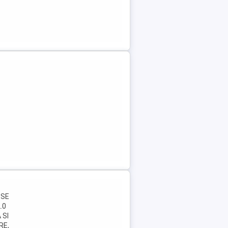
ESE
.0
 SI
RE,