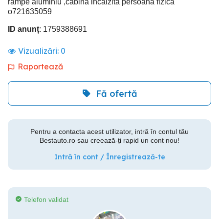
rampe aluminiu ,cabina incalzita persoana fizica
o721635059
ID anunț
: 1759388691
Vizualizări:
0
Raportează
Fă ofertă
Pentru a contacta acest utilizator, intră în contul tău
Bestauto.ro sau creează-ți rapid un cont nou!
Intră în cont / Înregistrează-te
Telefon validat