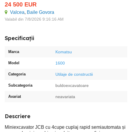
24 500
EUR
Valcea
,
Baile Govora
Valabil din 7/8/2026 9:16:16 AM
Specificații
Marca
Komatsu
Model
1600
Categoria
Utilaje de constructii
Subcategoria
buldoexcavatoare
Avariat
neavariata
Descriere
Miniexcavator JCB cu 4cupe cuplaj rapid semiautomata și