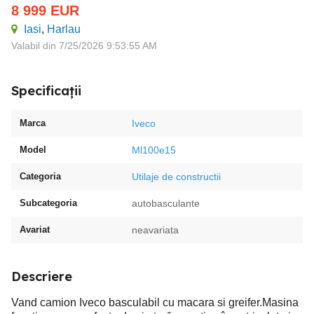
8 999
EUR
Iasi
,
Harlau
Valabil din 7/25/2026 9:53:55 AM
Specificații
Marca
Iveco
Model
Ml100e15
Categoria
Utilaje de constructii
Subcategoria
autobasculante
Avariat
neavariata
Descriere
Vand camion Iveco basculabil cu macara si greifer.Masina