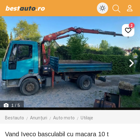
best
auto
.ro
2
1
/ 5
Bestauto
Anunțuri
Auto moto
Utilaje
Vand Iveco basculabil cu macara 10 t