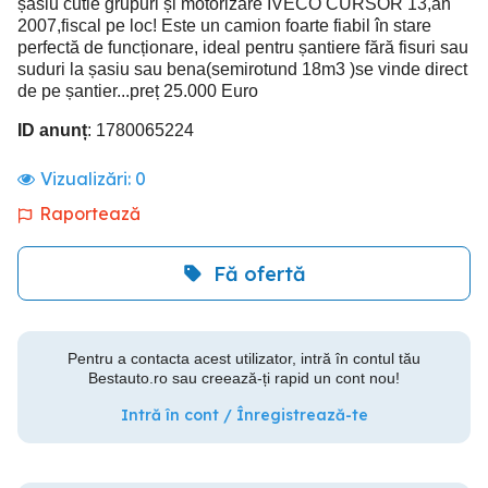
șasiu cutie grupuri și motorizare IVECO CURSOR 13,an
2007,fiscal pe loc! Este un camion foarte fiabil în stare
perfectă de funcționare, ideal pentru șantiere fără fisuri sau
suduri la șasiu sau bena(semirotund 18m3 )se vinde direct
de pe șantier...preț 25.000 Euro
ID anunț
: 1780065224
Vizualizări:
0
Raportează
Fă ofertă
Pentru a contacta acest utilizator, intră în contul tău
Bestauto.ro sau creează-ți rapid un cont nou!
Intră în cont / Înregistrează-te