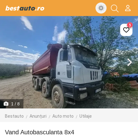
best
auto
.ro
3
1
/ 8
Bestauto
Anunțuri
Auto moto
Utilaje
Vand Autobasculanta 8x4