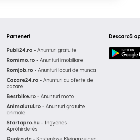
Parteneri
Descarcă ap
Publi24.ro
- Anunturi gratuite
Romimo.ro
- Anunturi imobiliare
Romjob.ro
- Anunturi locuri de munca
Cazare24.ro
- Anunturi cu oferte de
cazare
Bestbike.ro
- Anunturi moto
Animalutul.ro
- Anunturi gratuite
animale
Startapro.hu
- Ingyenes
Apróhirdetés
Quoka.de
- Kostenlose Kleinanzeigen