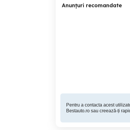
Anunțuri recomandate
Tractor Fiat 450 DT
Original 4X4,recent adus
Cabina
Bragadiru
7,300 RON
Pentru a contacta acest utilizato
Bestauto.ro sau creează-ți rapi