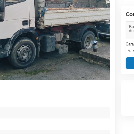
Co
Cara
A