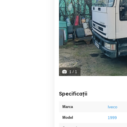
1
/ 1
Specificații
Marca
Iveco
Model
1999