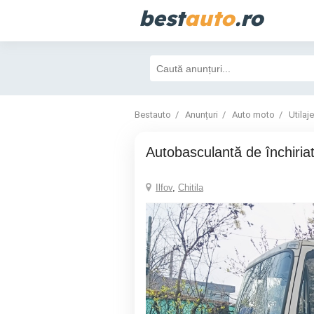
best
auto
.ro
Bestauto
Anunțuri
Auto moto
Utilaje
Autobasculantă de închiria
Ilfov
,
Chitila