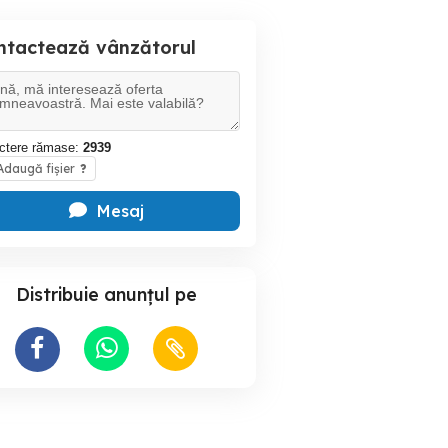
ntactează vânzătorul
ctere rămase:
2939
daugă fișier
?
Mesaj
Distribuie anunțul pe