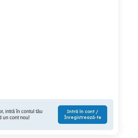
Holder A 30 AM 2
Tractoras 4x4
vand strung Iosif Ranghet
40
Berceni
Stefanestii de Jos
V
5,800 EUR
3,500 EUR
9,
r, intră în contul tău
Intră în cont /
Înregistrează-te
d un cont nou!