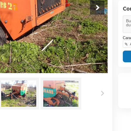
Co
Cara
A