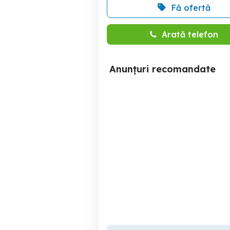
Fă ofertă
Arată telefon
Anunțuri recomandate
căruță de vânzare
Bacau
1,500 RON