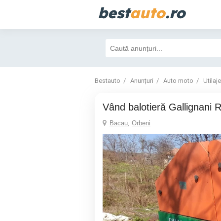
best
auto
.ro
Bestauto
Anunțuri
Auto moto
Utilaje
Vând balotieră Gallignani
Bacau
,
Orbeni