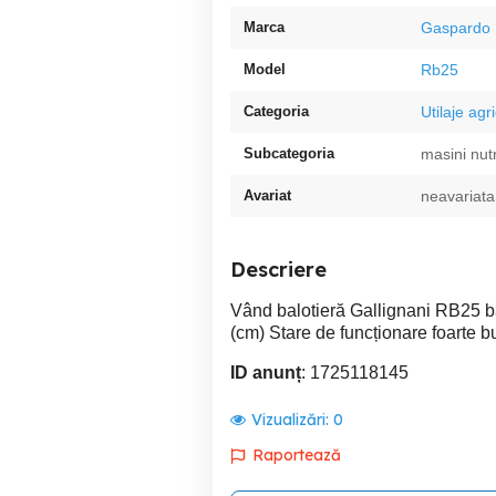
Marca
Gaspardo
Model
Rb25
Categoria
Utilaje agr
Subcategoria
masini nut
Avariat
neavariata
Descriere
Vând balotieră Gallignani RB25 ba
(cm) Stare de funcționare foarte 
ID anunț
: 1725118145
Vizualizări:
0
Raportează