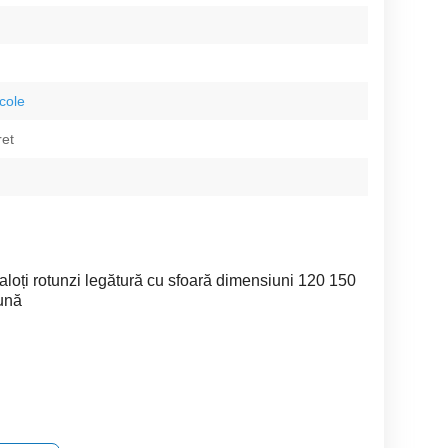
icole
ret
loți rotunzi legătură cu sfoară dimensiuni 120 150
bună