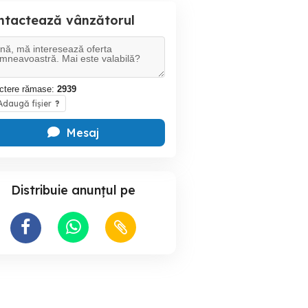
ntactează vânzătorul
ctere rămase:
2939
daugă fișier
?
Mesaj
Distribuie anunțul pe