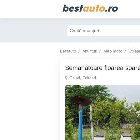
best
auto
.ro
Bestauto
Anunțuri
Auto moto
Utilaje
Semanatoare floarea soare
Galati
,
Foltesti