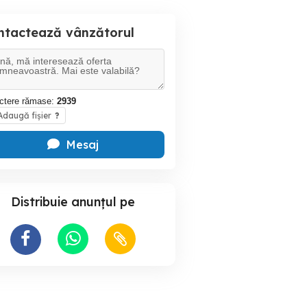
ntactează vânzătorul
ctere rămase:
2939
daugă fișier
?
Mesaj
Distribuie anunțul pe