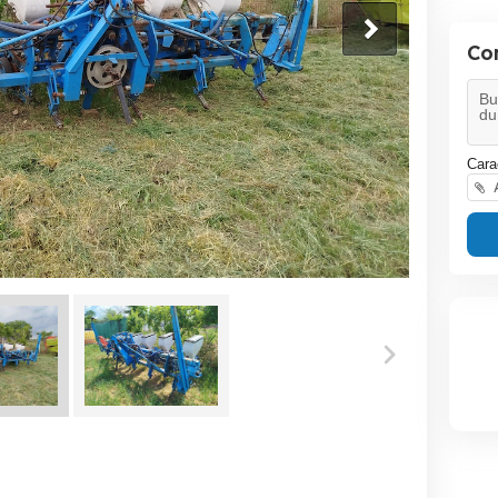
Co
Cara
A