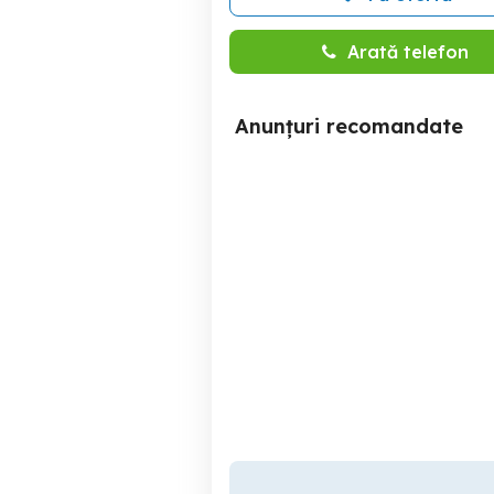
Arată telefon
Anunțuri recomandate
vind semanatoare de
D
porumb
Galati
6,200 RON