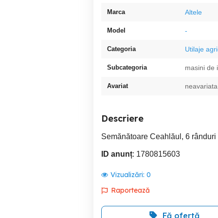
Marca
Altele
Model
-
Categoria
Utilaje agr
Subcategoria
masini de 
Avariat
neavariata
Descriere
Semănătoare Ceahlăul, 6 rânduri
ID anunț
: 1780815603
Vizualizări:
0
Raportează
Fă ofertă