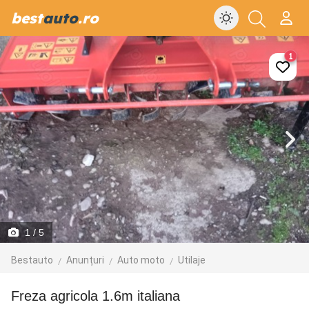
best
auto
.ro
1
1
/ 5
Bestauto
Anunțuri
Auto moto
Utilaje
Freza agricola 1.6m italiana