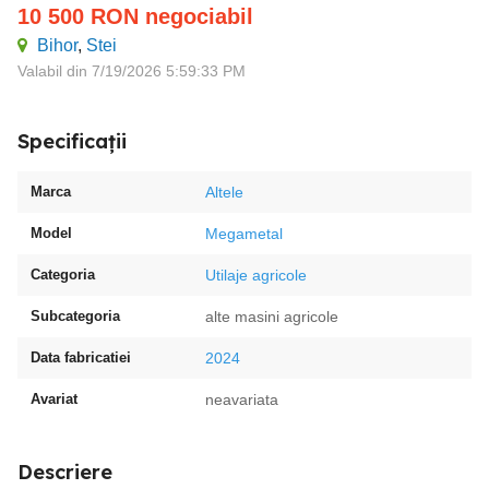
10 500
RON
negociabil
Bihor
,
Stei
Valabil din 7/19/2026 5:59:33 PM
Specificații
Marca
Altele
Model
Megametal
Categoria
Utilaje agricole
Subcategoria
alte masini agricole
Data fabricatiei
2024
Avariat
neavariata
Descriere