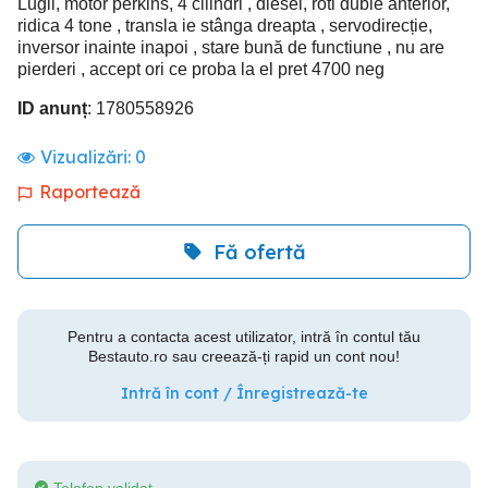
Lugli, motor perkins, 4 cilindri , diesel, roti duble anterior,
ridica 4 tone , transla ie stânga dreapta , servodirecție,
inversor inainte inapoi , stare bună de functiune , nu are
pierderi , accept ori ce proba la el pret 4700 neg
ID anunț
: 1780558926
Vizualizări:
0
Raportează
Fă ofertă
Pentru a contacta acest utilizator, intră în contul tău
Bestauto.ro sau creează-ți rapid un cont nou!
Intră în cont / Înregistrează-te