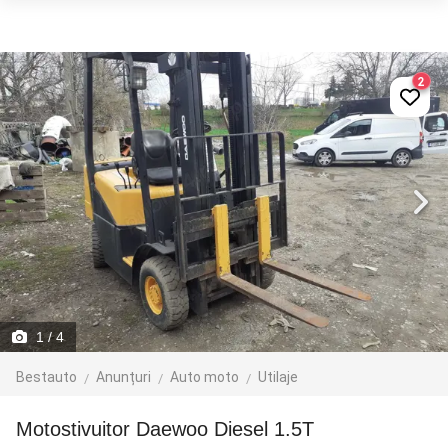
2
1
/ 4
Bestauto
Anunțuri
Auto moto
Utilaje
Motostivuitor Daewoo Diesel 1.5T