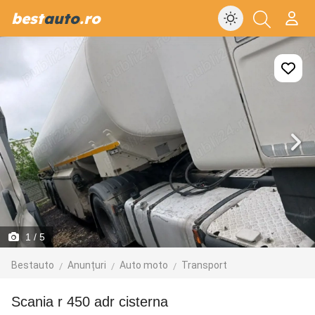
best
auto
.ro
1
/ 5
Bestauto
Anunțuri
Auto moto
Transport
scania r 450 adr cisterna