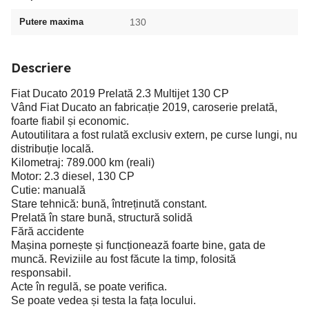
Putere maxima
130
Descriere
Fiat Ducato 2019 Prelată 2.3 Multijet 130 CP
Vând Fiat Ducato an fabricație 2019, caroserie prelată,
foarte fiabil și economic.
Autoutilitara a fost rulată exclusiv extern, pe curse lungi, nu
distribuție locală.
Kilometraj: 789.000 km (reali)
Motor: 2.3 diesel, 130 CP
Cutie: manuală
Stare tehnică: bună, întreținută constant.
Prelată în stare bună, structură solidă
Fără accidente
Mașina pornește și funcționează foarte bine, gata de
muncă. Reviziile au fost făcute la timp, folosită
responsabil.
Acte în regulă, se poate verifica.
Se poate vedea și testa la fața locului.