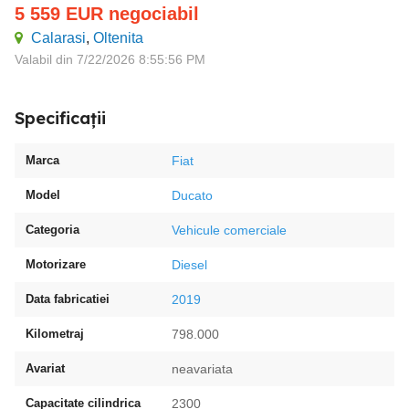
5 559
EUR
negociabil
Calarasi
,
Oltenita
Valabil din 7/22/2026 8:55:56 PM
Specificații
Marca
Fiat
Model
Ducato
Categoria
Vehicule comerciale
Motorizare
Diesel
Data fabricatiei
2019
Kilometraj
798.000
Avariat
neavariata
Capacitate cilindrica
2300