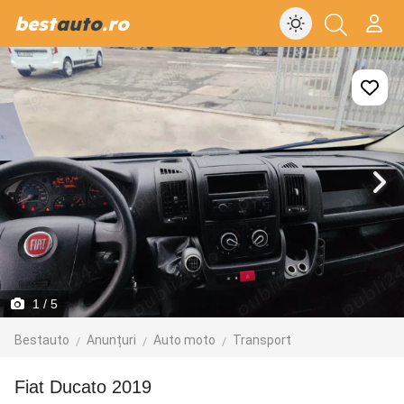
best
auto
.ro
1
/ 5
Bestauto
Anunțuri
Auto moto
Transport
Fiat Ducato 2019