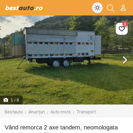
best
auto
.ro
2
1
/ 8
Bestauto
Anunțuri
Auto moto
Transport
Vând remorca 2 axe tandem, neomologata