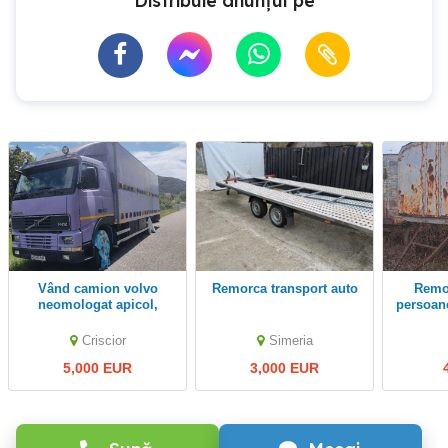
Distribuie anunțul pe
Vând camion volvo
remorca transport auto
Remorca transport
neomologat apicol,
persoan
pretul este negociabil
Criscior
Simeria
5,000 EUR
3,000 EUR