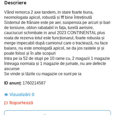
Descriere
Vând remorca 2 axe tandem, in stare foarte buna,
neomologata apicol, robustă și fff bine întreținută
Sistemul de frânare este pe aer, suspensia pe arcuri și bari
de torsiune, oblon rabatabil in fața, turelă aerisire,
cauciucuri schimbate in anul 2023 CONTINENTAL plus
roata de rezerva totul este funcționarul, foarte robusta și
merge impecabil după camionul care o tractează, nu face
balans, nu este omologată apicol, se da jos rastele și și
poate folosi și în alte scopuri
Intra pe ia 52 de stupi pe 10 rame cu, 2 magazii 1 magazie
întreaga normala și 1 magazie de jumate, nu are defecte
ascunse
Se vinde și lăzile cu magazie ce sunt pe ia
ID anunț
: 1760214587
Vizualizări:
0
Raportează